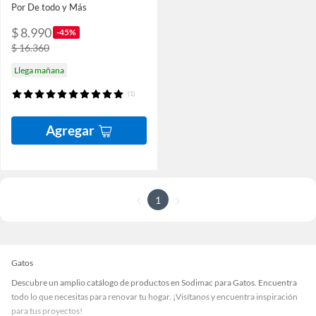
Por De todo y Más
$ 8.990
-45%
$ 16.360
Llega mañana
(1)
Agregar
1
Gatos
Descubre un amplio catálogo de productos en Sodimac para Gatos. Encuentra
todo lo que necesitas para renovar tu hogar. ¡Visítanos y encuentra inspiración
para tus proyectos!