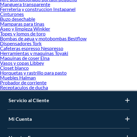
Manguera transparente
Ferreteria y construccion Instapanel
Cinturones
Buzo desechable
Mamparas para tinas
Aseo y limpieza Winkler
Topes y lomos de toro
Bombas de agua y motobombas Bestflow
Dispensadores Tork
Cafeteras espresso Nespresso
Herramientas y maquinas Toyaki
Maquinas de coser Elna
Vasos y copas Libbey
Closet blanco
Horquetas y rastrillo para pasto
Muebles Halman
Probador de corriente
Receptaculos de ducha
Servicio al Cliente
Mi Cuenta