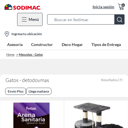
0
Inicia sesión
Menú
Search
Bar
location-
Ingresa tu ubicación
icon
Asesoría
Constructor
Deco Hogar
Tipos de Entrega
Home
Mascotas - Gatos
Gatos - detodoymas
Resultados
(
7
)
Envio Plus
Llega mañana