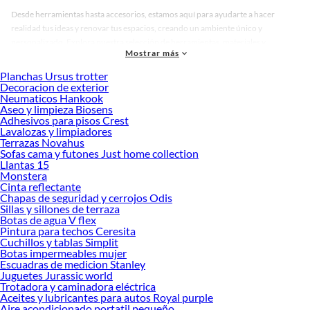
Desde herramientas hasta accesorios, estamos aquí para ayudarte a hacer
realidad tus ideas y renovar tus espacios, creando un ambiente único y
personalizado. Explora nuestra selección de herramientas, materiales y
Mostrar más
accesorios de calidad que te ayudarán a crear un espacio más tú.
Planchas Ursus trotter
Desde remodelaciones hasta proyectos de decoración, estamos aquí para hacer
Decoracion de exterior
tus ideas realidad. ¡Visítanos y encuentra todo lo que tenemos para ofrecerte en
Neumaticos Hankook
Gatos!
Aseo y limpieza Biosens
Adhesivos para pisos Crest
Explora la variedad de productos de Gatos en Sodimac
Lavalozas y limpiadores
Terrazas Novahus
Herramientas, materiales y accesorios de calidad para tus proyectos y
Sofas cama y futones Just home collection
renovación de espacios. ¡Visítanos y descubre todo lo que tenemos para
Llantas 15
ofrecerte!
Monstera
Cinta reflectante
Encuentra una amplia variedad de productos de Gatos en Sodimac. Encuentra
Chapas de seguridad y cerrojos Odis
todo lo necesario para tus proyectos de renovación y decoración. ¡Visítanos y
Sillas y sillones de terraza
haz tus ideas realidad!
Botas de agua V flex
Pintura para techos Ceresita
Cuchillos y tablas Simplit
Botas impermeables mujer
Escuadras de medicion Stanley
Juguetes Jurassic world
Trotadora y caminadora eléctrica
Aceites y lubricantes para autos Royal purple
Aire acondicionado portatil pequeño