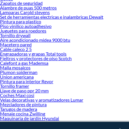
Zapatos de seguridad
decoración. ¡Visítanos y haz tus ideas realidad!
Alambre de puas 500 metros
Lamparas Carold stevens
Set de herramientas electricas e inalambricas Dewalt
Pintura para plastico
Piso vinilico autoadhesivo
Juguetes para roedores
Tornillo drywall
Aire acondicionado midea 9000 btu
Macetero pared
Cable caleco 2 5
Engrapadoras y grapas Total tools
Fieltros y protectores de piso Scotch
Calefont a gas Mademsa
Malla mosaicos
Plumon spiderman
Union americana
Pintura para interior Revor
Tornillo framer
Llave de paso ppr 20 mm
Coches Maxi cosi
Velas decorativas y aromatizadores Lumar
Mezcladores de pintura
Tarugos de madera
Menaje cocina Zwilling
Maquinaria de jardin Hyundai