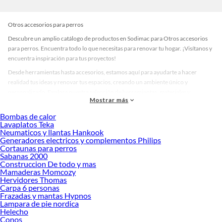
Otros accesorios para perros
Descubre un amplio catálogo de productos en Sodimac para Otros accesorios
para perros. Encuentra todo lo que necesitas para renovar tu hogar. ¡Visítanos y
encuentra inspiración para tus proyectos!
Desde herramientas hasta accesorios, estamos aquí para ayudarte a hacer
realidad tus ideas y renovar tus espacios, creando un ambiente único y
personalizado. Explora nuestra selección de herramientas, materiales y
Mostrar más
accesorios de calidad que te ayudarán a crear un espacio más tú.
Bombas de calor
Desde remodelaciones hasta proyectos de decoración, estamos aquí para hacer
Lavaplatos Teka
tus ideas realidad. ¡Visítanos y encuentra todo lo que tenemos para ofrecerte en
Neumaticos y llantas Hankook
Otros accesorios para perros!
Generadores electricos y complementos Philips
Cortaunas para perros
Explora la variedad de productos de Otros accesorios para perros en
Sabanas 2000
Sodimac
Construccion De todo y mas
Mamaderas Momcozy
Herramientas, materiales y accesorios de calidad para tus proyectos y
Hervidores Thomas
renovación de espacios. ¡Visítanos y descubre todo lo que tenemos para
Carpa 6 personas
ofrecerte!
Frazadas y mantas Hypnos
Lampara de pie nordica
Encuentra una amplia variedad de productos de Otros accesorios para perros
Helecho
en Sodimac. Encuentra todo lo necesario para tus proyectos de renovación y
Conos