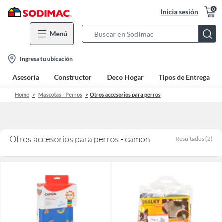
0
Inicia sesión
Menú
Search
Bar
location-
Ingresa tu ubicación
icon
Asesoría
Constructor
Deco Hogar
Tipos de Entrega
Home
Mascotas - Perros
Otros accesorios para perros
Otros accesorios para perros - camon
Resultados
(
2
)