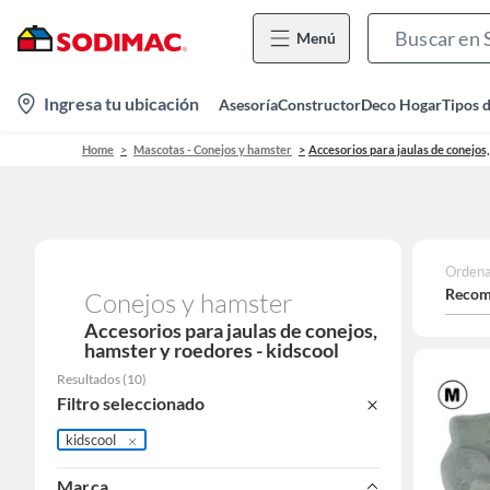
Menú
location-
Ingresa tu ubicación
Asesoría
Constructor
Deco Hogar
Tipos 
icon
Home
Mascotas - Conejos y hamster
Accesorios para jaulas de conejos
Ordena
Recom
Conejos y hamster
Accesorios para jaulas de conejos,
hamster y roedores - kidscool
Resultados
(
10
)
Filtro seleccionado
kidscool
Marca