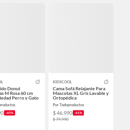
OL
KIDSCOOL
ido Donut
Cama Sofá Relajante Para
as M Rosa 60 cm
Mascotas XL Gris Lavable y
iedad Perro y Gato
Ortopédica
productos
Por Todoproductos
90
$ 46.990
-45%
-41%
$ 79.990