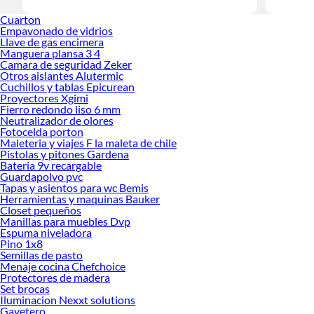
Encuentra
Cuarton
renovación
Empavonado de vidrios
Llave de gas encimera
Manguera plansa 3 4
Camara de seguridad Zeker
Otros aislantes Alutermic
Cuchillos y tablas Epicurean
Proyectores Xgimi
Fierro redondo liso 6 mm
Neutralizador de olores
Fotocelda porton
Maleteria y viajes F la maleta de chile
Pistolas y pitones Gardena
Bateria 9v recargable
Guardapolvo pvc
Tapas y asientos para wc Bemis
Herramientas y maquinas Bauker
Closet pequeños
Manillas para muebles Dvp
Espuma niveladora
Pino 1x8
Semillas de pasto
Menaje cocina Chefchoice
Protectores de madera
Set brocas
Iluminacion Nexxt solutions
Gavetero