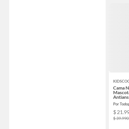
KIDSCO
Cama N
Mascot
Antians
Por Todo
$ 21.9
$ 39.990