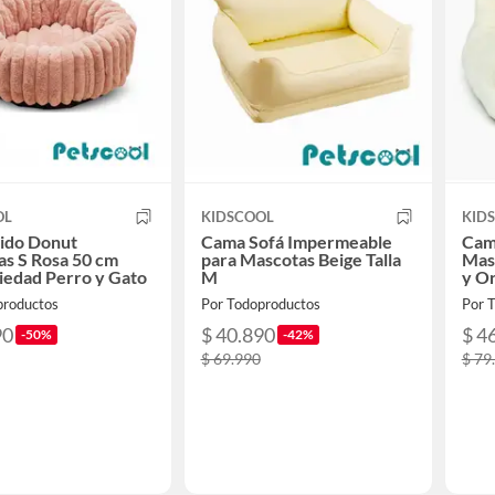
OL
KIDSCOOL
KID
ido Donut
Cama Sofá Impermeable
Cama
s S Rosa 50 cm
para Mascotas Beige Talla
Mas
iedad Perro y Gato
M
y O
productos
Por Todoproductos
Por 
90
$ 40.890
$ 4
-50%
-42%
$ 69.990
$ 79