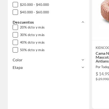
$20.000 - $40.000
$40.000 - $60.000
Descuentos
20% dcto y más
30% dcto y más
40% dcto y más
KIDSCO
50% dcto y más
Cama N
Mascota
Color
Antians
Etapa
Por Todo
$ 14.9
$ 29.990