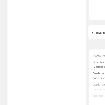
1 - 10 de 
Accesorio
Descubre 
¡Visítanos
Desde her
nuestra se
Desde rem
para jaula
Explora 
Herramient