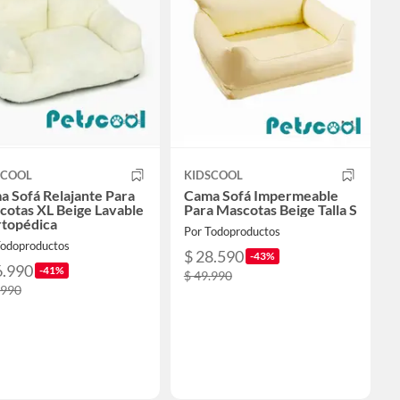
SCOOL
KIDSCOOL
 Sofá Relajante Para
Cama Sofá Impermeable
cotas XL Beige Lavable
Para Mascotas Beige Talla S
rtopédica
Por Todoproductos
Todoproductos
$ 28.590
-43%
6.990
-41%
$ 49.990
.990