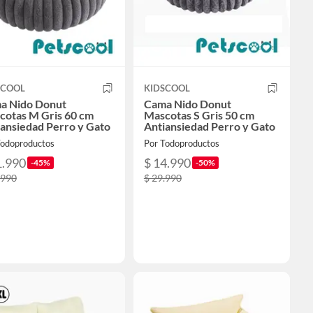
SCOOL
KIDSCOOL
a Nido Donut
Cama Nido Donut
cotas M Gris 60 cm
Mascotas S Gris 50 cm
ansiedad Perro y Gato
Antiansiedad Perro y Gato
Todoproductos
Por Todoproductos
1.990
$ 14.990
-45%
-50%
.990
$ 29.990