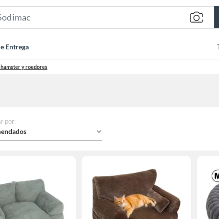
Search
Bar
de Entrega
, hamster y roedores
r por
:
endados