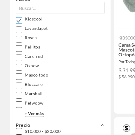
Kidscool
Lavandapet
Rosen
KIDSCO
Cama So
Pellitos
Mascota
Ortopé
Carefresh
Por Todo
Oxbow
$ 31.9
Masco todo
$ 56.990
Bloccare
Marshall
Petwoow
+ Ver más
Precio
$10.000 - $20.000