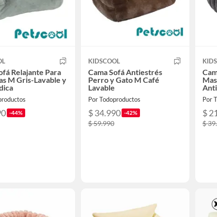
OL
KIDSCOOL
KID
fá Relajante Para
Cama Sofá Antiestrés
Cam
s M Gris-Lavable y
Perro y Gato M Café
Mas
dica
Lavable
Anti
productos
Por Todoproductos
Por 
90
$ 34.990
$ 2
-44%
-42%
$ 59.990
$ 39