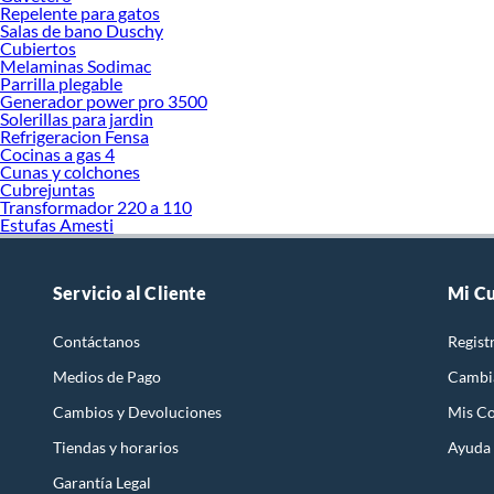
Repelente para gatos
Salas de bano Duschy
Cubiertos
Melaminas Sodimac
Parrilla plegable
Generador power pro 3500
Solerillas para jardin
Refrigeracion Fensa
Cocinas a gas 4
Cunas y colchones
Cubrejuntas
Transformador 220 a 110
Estufas Amesti
Servicio al Cliente
Mi C
Contáctanos
Regist
Medios de Pago
Cambi
Cambios y Devoluciones
Mis C
Tiendas y horarios
Ayuda
Garantía Legal