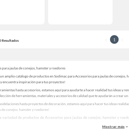
1
10 Resultados
s para jaulas de conejos, hamster y roedores
un amplio catálogo de productos en Sodimac para Accesorios para jaulas de conejos, ha
 y encuentra inspiración para tus proyectos!
ramientas hasta accesorios, estamos aquí para ayudarte a hacer realidad tus ideas y re
lección de herramientas, materiales y accesorios de calidad que te ayudarán a crear un
odelaciones hasta proyectos de decoración, estamos aquí para hacer tus ideas realidad
s de conejos, hamster y roedores!
la variedad de productos de Accesorios para jaulas de conejos, hamster y roe
as, materiales y accesorios de calidad para tus proyectos y renovación de espacios. ¡
Mostrar más