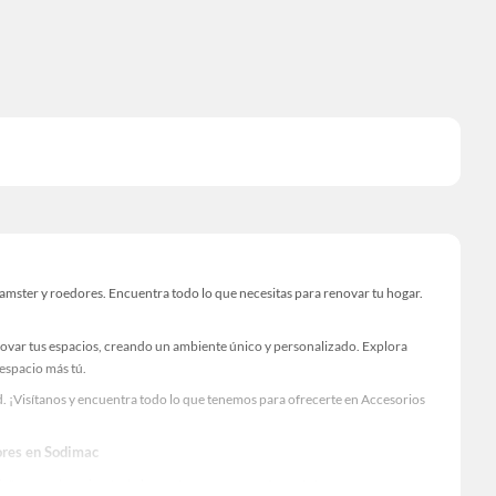
mster y roedores. Encuentra todo lo que necesitas para renovar tu hogar.
novar tus espacios, creando un ambiente único y personalizado. Explora
 espacio más tú.
. ¡Visítanos y encuentra todo lo que tenemos para ofrecerte en Accesorios
dores en Sodimac
Visítanos y descubre todo lo que tenemos para ofrecerte!