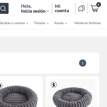
0
Hola
,
Mi
cuenta
Inicia sesión
Tarjetas y cuentas
Tiendas
Ayuda
Vende en Sodimac
1