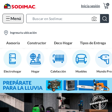
0
Inicia sesión
Menú
Search
Bar
location-
Ingresa tu ubicación
icon
Asesoría
Constructor
Deco Hogar
Tipos de Entrega
Electrohogar
Hogar
Calefacción
Muebles
Mundo Pro