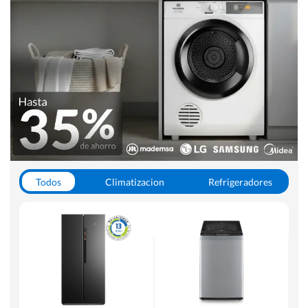
Todos
Climatizacion
Refrigeradores
Lavado y Secado
Cocinas
Aspiradoras
Hornos y Microondas
Otros