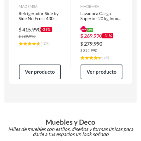
MADEMSA
MADEMSA
Refrigerador Side by
Lavadora Carga
Side No Frost 430
Superior 20 kg Inox
Litros Negro
MDWMT20S
MAS430B
$
415.990
-29%
$
269.990
-31%
$
589.990
$
279.990
(
108
)
$
392.990
(
49
)
Ver producto
Ver producto
Muebles y Deco
Miles de muebles con estilos, diseños y formas únicas para
darle a tus espacios un look soñado