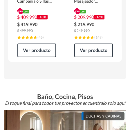
Campania 6 Sillas
Masajeador
Mesa Rectangular
Calentador 1 cuerpo
180 x 90 x 76 cm
Atlanta 91x101x94
Café
cm Negro
$
409.990
$
209.990
-18%
-16%
$
419.990
$
219.990
$
499.990
$
249.990
(
46
)
(
149
)
Ver producto
Ver producto
Baño, Cocina, Pisos
El toque final para todos tus proyectos encuentralo solo aquí