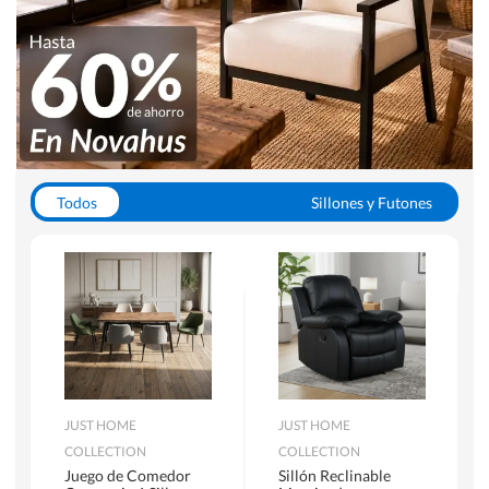
Todos
Sillones y Futones
Juegos de Comedor
Lamparas
Closets
Escritorios y Sillas PC
Racks y Muebles TV
Alfombras
JUST HOME
JUST HOME
COLLECTION
COLLECTION
Juego de Comedor
Sillón Reclinable