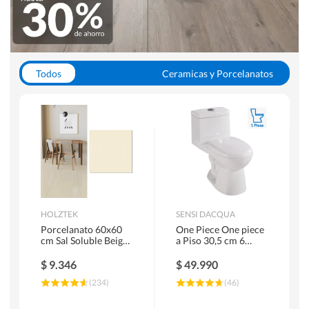
Todos
Ceramicas y Porcelanatos
Calefont y Termos
Pisos Vinilicos
WC y Sanitarios
Pisos Flotantes y Laminados
Pinturas
Duchas y Mamparas
HOLZTEK
SENSI DACQUA
Porcelanato 60x60
One Piece One piece
cm Sal Soluble Beige
a Piso 30,5 cm 6
1.44 m2
Litros Riva Blanco
$
9.346
$
49.990
(
234
)
(
46
)