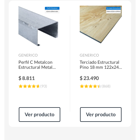
Escaleras
Soldadoras
Herramientas Manuales
Sierras Circulares
GENERICO
GENERICO
Perfil C Metalcon
Terciado Estructural
Estructural Metal
Pino 18 mm 122x244
62x20x0.85 mm 6 m
cm
$
8.811
$
23.490
(
93
)
(
868
)
Ver producto
Ver producto