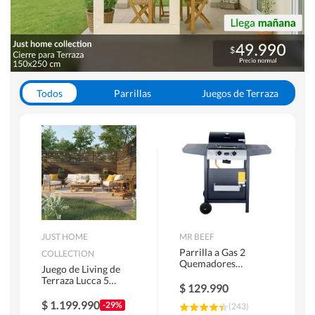
Todos
Parrillas
Juegos de Terraza
Toldos
JUST HOME
MR BEEF
Parrilla a Gas 2
COLLECTION
Quemadores
Juego de Living de
Bandejas Laterales
Terraza Lucca 5
$
129.990
Personas Natural
$
1.199.990
-29%
(
243
)