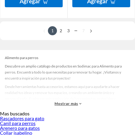
Agregar
Agregar
...
1
2
3
7
Alimento para perros
Descubre un amplio catálogo de productos en Sodimac para Alimento para
perros. Encuentra todo lo que necesitas para renovar tu hogar. ¡Visítanos y
encuentra inspiración para tus proyectos!
Desde herramientas hasta accesorios, estamos aquí para ayudarte a hacer
realidad tus ideas y renovar tus espacios, creando un ambiente único y
personalizado. Explora nuestra selección de herramientas, materiales y
Mostrar más
accesorios de calidad que te ayudarán a crear un espacio más tú.
Mas buscados
Desde remodelaciones hasta proyectos de decoración, estamos aquí para hacer
Rascadores para gato
tus ideas realidad. ¡Visítanos y encuentra todo lo que tenemos para ofrecerte en
Canil para perros
Alimento para perros!
Arenero para gatos
Collar isabelino
Explora la variedad de productos de Alimento para perros en Sodimac