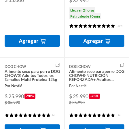
$ 32.990
Llega en
2 horas
Retira desde 90 min
(289)
Agregar
Agregar
DOG CHOW
DOG CHOW
Alimento seco para perro DOG
Alimento seco para perro DOG
CHOW® Adultos Todos los
CHOW® NUTRICIÓN
Tamaños Multi Proteína 12kg
REFORZADA+ Adultos
medianos y Grandes Carne y
Por Nestlé
Por Nestlé
Pollo 12kg
$ 25.990
$ 25.990
-28%
-28%
$ 35.990
$ 35.990
(3)
(10)