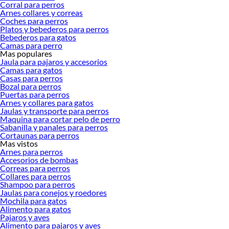
Corral para perros
Arnes collares y correas
Herramientas, materiales y accesorios de calidad para tus proyectos y
Coches para perros
renovación de espacios. ¡Visítanos y descubre todo lo que tenemos para
Platos y bebederos para perros
ofrecerte!
Bebederos para gatos
Camas para perro
Encuentra una amplia variedad de productos de Alimento para perros en
Mas populares
Sodimac. Encuentra todo lo necesario para tus proyectos de renovación y
Jaula para pajaros y accesorios
decoración. ¡Visítanos y haz tus ideas realidad!
Camas para gatos
Casas para perros
Bozal para perros
Puertas para perros
Arnes y collares para gatos
Jaulas y transporte para perros
Maquina para cortar pelo de perro
Sabanilla y panales para perros
Cortaunas para perros
Mas vistos
Arnes para perros
Accesorios de bombas
Correas para perros
Collares para perros
Shampoo para perros
Jaulas para conejos y roedores
Mochila para gatos
Alimento para gatos
Pajaros y aves
Alimento para pajaros y aves