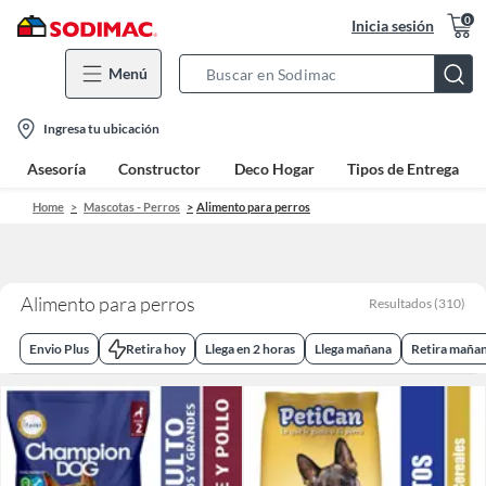
0
Inicia sesión
Menú
Search
Bar
location-
Ingresa tu ubicación
icon
Asesoría
Constructor
Deco Hogar
Tipos de Entrega
Home
Mascotas - Perros
Alimento para perros
Alimento para perros
Resultados
(
310
)
Envio Plus
Retira hoy
Llega en 2 horas
Llega mañana
Retira maña