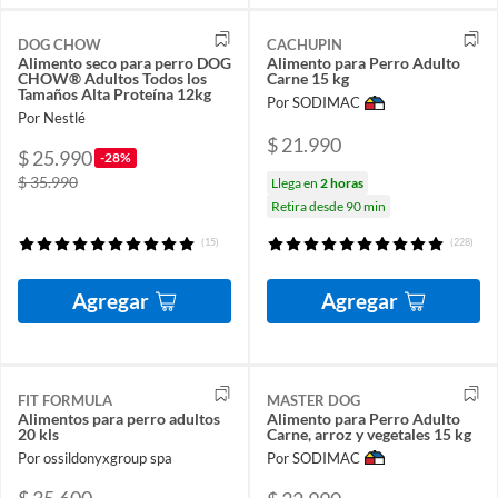
DOG CHOW
CACHUPIN
Alimento seco para perro DOG
Alimento para Perro Adulto
CHOW® Adultos Todos los
Carne 15 kg
Tamaños Alta Proteína 12kg
Por SODIMAC
Por Nestlé
$ 21.990
$ 25.990
-28%
$ 35.990
Llega en
2 horas
Retira desde 90 min
(15)
(228)
Agregar
Agregar
FIT FORMULA
MASTER DOG
Alimentos para perro adultos
Alimento para Perro Adulto
20 kls
Carne, arroz y vegetales 15 kg
Por ossildonyxgroup spa
Por SODIMAC
$ 35.600