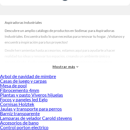
Aspiradoras Industriales
Descubre un amplio catálogo de productos en Sodimac para Aspiradoras
Industriales. Encuentra todo lo que necesitas para renovar tu hogar. ¡Visítanos y
encuentra inspiración para tus proyectos!
Desde herramientas hasta accesorios, estamos aquí para ayudarte a hacer
realidad tus ideas y renovar tus espacios, creando un ambiente único y
personalizado. Explora nuestra selección de herramientas, materiales y
Mostrar más
accesorios de calidad que te ayudarán a crear un espacio más tú.
Arbol de navidad de mimbre
Desde remodelaciones hasta proyectos de decoración, estamos aquí para hacer
Casas de juego y carpas
tus ideas realidad. ¡Visítanos y encuentra todo lo que tenemos para ofrecerte en
Mesa de pool
Aspiradoras Industriales!
Fibrocemento 4mm
Plantas y pasto Viveros hijuelas
Explora la variedad de productos de Aspiradoras Industriales en
Focos y paneles led Eglo
Sodimac
Cornisas Holztek
Jaulas y transporte para perros
Herramientas, materiales y accesorios de calidad para tus proyectos y
Barniz transparente
renovación de espacios. ¡Visítanos y descubre todo lo que tenemos para
Lamparas de velador Carold stevens
ofrecerte!
Accesorios de bano
Control porton electrico
Encuentra una amplia variedad de productos de Aspiradoras Industriales en