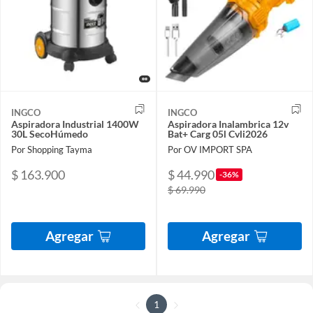
INGCO
INGCO
Aspiradora Industrial 1400W
Aspiradora Inalambrica 12v
30L SecoHúmedo
Bat+ Carg 05l Cvli2026
Por Shopping Tayma
Por OV IMPORT SPA
$ 163.900
$ 44.990
-36%
$ 69.990
Agregar
Agregar
1