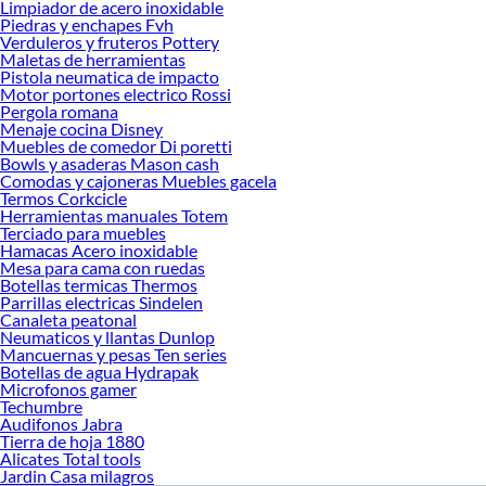
Limpiador de acero inoxidable
Sodimac. Encuentra todo lo necesario para tus proyectos de renovación y
Piedras y enchapes Fvh
Verduleros y fruteros Pottery
decoración. ¡Visítanos y haz tus ideas realidad!
Maletas de herramientas
Pistola neumatica de impacto
Motor portones electrico Rossi
Pergola romana
Menaje cocina Disney
Muebles de comedor Di poretti
Bowls y asaderas Mason cash
Comodas y cajoneras Muebles gacela
Termos Corkcicle
Herramientas manuales Totem
Terciado para muebles
Hamacas Acero inoxidable
Mesa para cama con ruedas
Botellas termicas Thermos
Parrillas electricas Sindelen
Canaleta peatonal
Neumaticos y llantas Dunlop
Mancuernas y pesas Ten series
Botellas de agua Hydrapak
Microfonos gamer
Techumbre
Audifonos Jabra
Tierra de hoja 1880
Alicates Total tools
Jardin Casa milagros