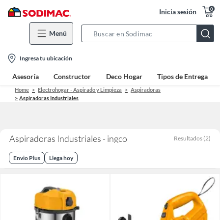
0
Inicia sesión
Menú
Search
Bar
location-
Ingresa tu ubicación
icon
Asesoría
Constructor
Deco Hogar
Tipos de Entrega
Home
Electrohogar - Aspirado y Limpieza
Aspiradoras
Aspiradoras Industriales
Aspiradoras Industriales - ingco
Resultados
(
2
)
Envio Plus
Llega hoy