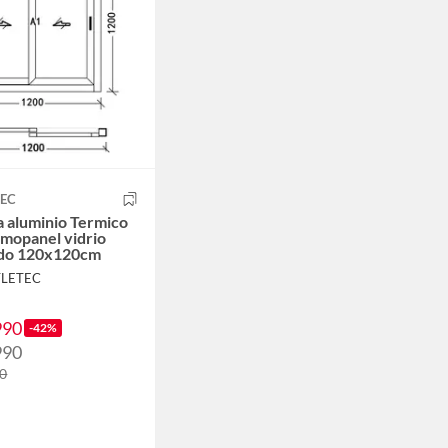
TEC
 aluminio Termico
mopanel vidrio
do 120x120cm
TLETEC
990
-42%
990
90