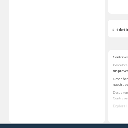
1 - 4 de 4
Contrave
Descubre 
tus proye
Desde her
nuestra se
Desde rem
Contrave
Explora 
Herramient
Encuentra