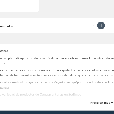
1
 Resultados
ntanas
un amplio catálogo de productos en Sodimac para Contraventanas. Encuentra todo lo qu
ctos!
ramientas hasta accesorios, estamos aquí para ayudarte a hacer realidad tus ideas y re
lección de herramientas, materiales y accesorios de calidad que te ayudarán a crear un
odelaciones hasta proyectos de decoración, estamos aquí para hacer tus ideas realidad
ntanas!
la variedad de productos de Contraventanas en Sodimac
as, materiales y accesorios de calidad para tus proyectos y renovación de espacios. ¡
Mostrar más
 una amplia variedad de productos de Contraventanas en Sodimac. Encuentra todo lo ne