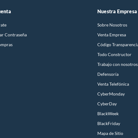
idad!
uenta
Nuestra Empresa
rate
Sobre Nosotros
ar Contraseña
Venta Empresa
ompras
Código Transparenci
Todo Constructor
Trabajo con nosotros
Defensoría
Venta Telefónica
CyberMonday
CyberDay
BlackWeek
BlackFriday
Mapa de Sitio