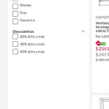
Wintec
Dvp
CASTLE
Generico
Ventan
termopa
vidrio 
Descuentos
120x1
20% dcto y más
Por CAS
30% dcto y más
$ 234.
40% dcto y más
$ 247.
$ 405.9