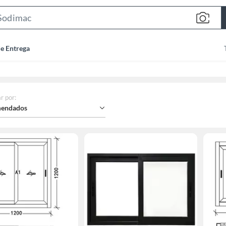
Search
Bar
de Entrega
r por
:
endados