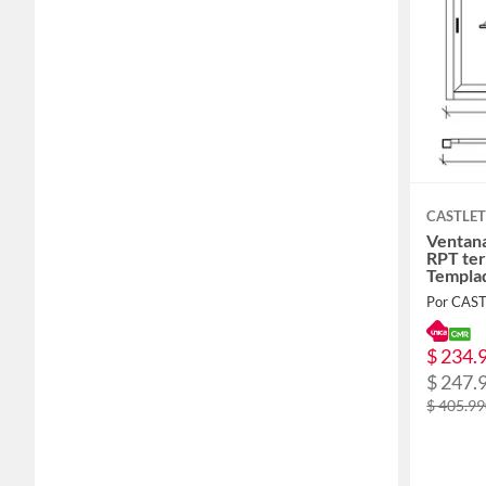
CASTLE
Ventana
RPT ter
Templa
Por CAS
$ 234.
$ 247.
$ 405.9