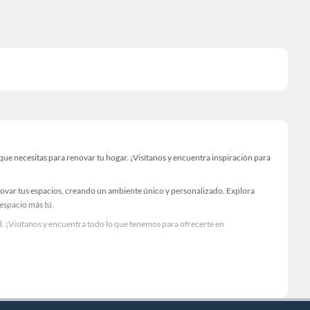
e necesitas para renovar tu hogar. ¡Visítanos y encuentra inspiración para
novar tus espacios, creando un ambiente único y personalizado. Explora
 espacio más tú.
. ¡Visítanos y encuentra todo lo que tenemos para ofrecerte en
Visítanos y descubre todo lo que tenemos para ofrecerte!
cesario para tus proyectos de renovación y decoración. ¡Visítanos y haz tus