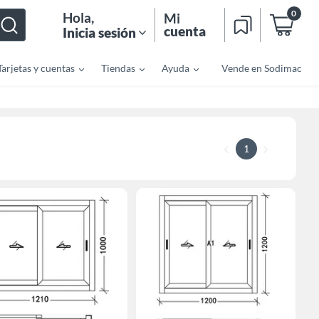
0
Hola
,
Mi
cuenta
Inicia sesión
Tarjetas y cuentas
Tiendas
Ayuda
Vende en Sodimac
1