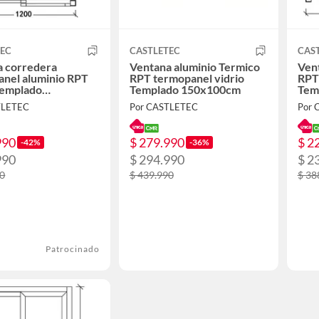
TEC
CASTLETEC
CAS
a corredera
Ventana aluminio Termico
Ven
nel aluminio RPT
RPT termopanel vidrio
RPT
Templado
Templado 150x100cm
Tem
20cm
TLETEC
Por CASTLETEC
Por 
990
$ 279.990
$ 2
-42%
-36%
990
$ 294.990
$ 2
90
$ 439.990
$ 38
Patrocinado