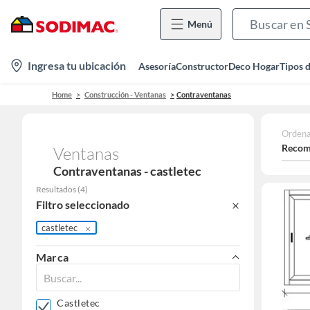
Menú
location-
Ingresa tu ubicación
Asesoría
Constructor
Deco Hogar
Tipos 
icon
Home
Construcción - Ventanas
Contraventanas
Ordena
Recom
Ventanas
Contraventanas - castletec
Resultados
(
4
)
Filtro seleccionado
castletec
Marca
Castletec