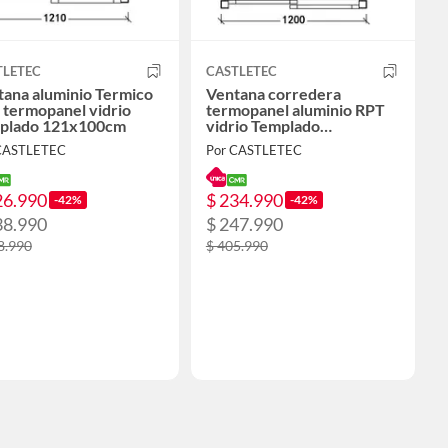
TLETEC
CASTLETEC
tana aluminio Termico
Ventana corredera
 termopanel vidrio
termopanel aluminio RPT
plado 121x100cm
vidrio Templado
120x120cm
CASTLETEC
Por CASTLETEC
26.990
$ 234.990
-42%
-42%
38.990
$ 247.990
8.990
$ 405.990