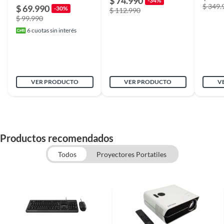
$ 74.990
-34%
$ 349.
$ 69.990
-30%
Alto
desde 113 cm hasta 140 cm
$ 112.990
$ 99.990
6
cuotas sin interés
Ancho
74cm hasta 109 cm
Largo
58
VER PRODUCTO
VER PRODUCTO
V
Productos recomendados
Todos
Proyectores Portatiles