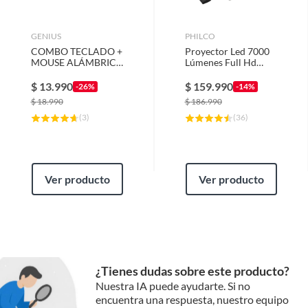
GENIUS
PHILCO
COMBO TECLADO +
Proyector Led 7000
MOUSE ALÁMBRICO
Lúmenes Full Hd
USB KM-160
1080P Imagen Hasta
150 Pulgadas
$
13.990
$
159.990
-26%
-14%
$
18.990
$
186.990
(
3
)
(
36
)
Ver producto
Ver producto
¿Tienes dudas sobre este producto?
Nuestra IA puede ayudarte. Si no
encuentra una respuesta, nuestro equipo