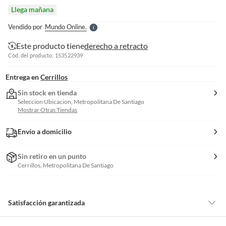
l
Llega mañana
l
e
Vendido por
Mundo Online.
S
Este producto tiene
derecho a retracto
Cód. del producto: 153522939
Entrega en
Cerrillos
Sin stock en tienda
Seleccion Ubicacion, Metropolitana De Santiago
Mostrar Otras Tiendas
Envío a domicilio
Sin retiro en un punto
Cerrillos, Metropolitana De Santiago
Satisfacción garantizada
Por ley, tienes hasta
10 días para devolver un producto
si te arrepientes