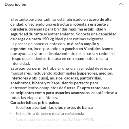
de la compra.
Descripción
Debe estar en perfecto estado, con todas sus etiquetas, sellos intactos y
sin uso, tal como te lo entregamos. Ten en cuenta que lo debes haber
El estante para sentadillas está fabricado en
acero de alta
comprado por internet y que hay ciertas categorías que no tienen este
calidad
, ofreciendo una estructura
robusta, resistente y
derecho:
duradera
, diseñada para brindar
máxima estabilidad y
seguridad
durante el entrenamiento. Soporta una
capacidad
Productos que, por su naturaleza, no puedan ser devueltos,
de carga de hasta 150 kg
ideal para rutinas exigentes.
puedan deteriorarse o caducar con rapidez.
La prensa de banco cuenta con un
diseño amplio y
Confeccionados a la medida.
ergonómico
, incorporando un
gancho en V antideslizante
,
que ayuda a evitar el desplazamiento de la barra y reduce el
De uso personal.
riesgo de accidentes, incluso en entrenamientos de alta
intensidad.
En sodimac.cl te damos
30 días desde que recibes el producto
. Debe
Este equipo permite trabajar una gran variedad de grupos
estar en perfecto estado, con todas sus etiquetas y sin uso, tal como te lo
musculares, incluyendo
abdominales (superiores, medios,
entregamos.
inferiores y oblicuos), muslos, caderas, pantorrillas,
antebrazos, bíceps y tríceps
, siendo perfecto para
Productos digitales que se entregan a través de una descarga
entrenamientos completos de fuerza. Es
apto tanto para
electrónica, por ejemplo, cupones de experiencia o programas
principiantes como para usuarios avanzados
, adaptándose a
para el computador.
todas las etapas del fitness.
Características principales:
Productos a pedido o confeccionados a medida.
Ideal para
sentadillas, dips y press de banca
Productos que han sido informados como imperfectos, usados,
Estructura de
acero de alta resistencia
reparados, abiertos, de segunda selección, remanufacturados o
Capacidad de carga máxima:
150 kg / 440 lb
con alguna deficiencia, que sean comprados en esa condición a
Altura y ancho regulables
para un ajuste personalizado