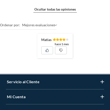
Ocultar todas las opiniones
Ordenar por:
Mejores evaluaciones
Matias
hace 1 mes
Servicio al Cliente
Mi Cuenta
Contáctanos
Medios de Pago