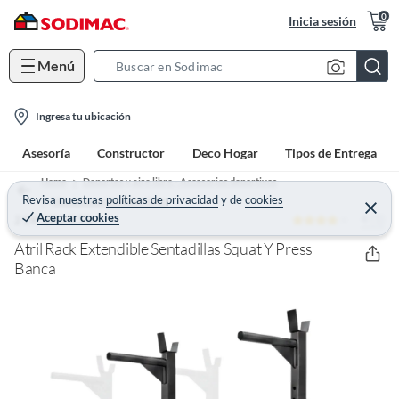
0
Inicia sesión
Menú
S
e
l
a
Ingresa tu ubicación
o
r
Asesoría
Constructor
Deco Hogar
Tipos de Entrega
c
c
a
h
Home
Deportes y aire libre - Accesorios deportivos
t
Revisa nuestras
políticas de privacidad
y
de
cookies
B
Más accesorios deportivos
C
Aceptar cookies
4 (1)
e
21K SPORTS
i
a
r
o
r
r
Atril Rack Extendible Sentadillas Squat Y Press
a
n
Banca
r
-
i
c
o
n