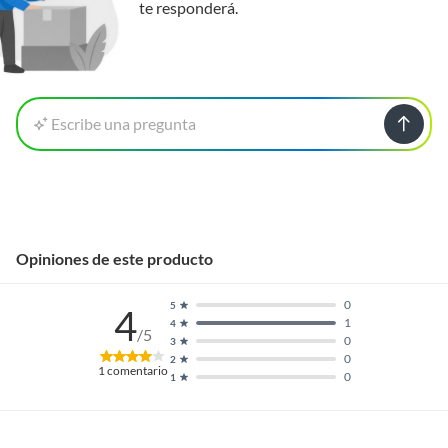
te responderá.
Escribe una pregunta
Opiniones de este producto
0
5
4
1
4
/5
0
3
0
2
1
comentario
0
1