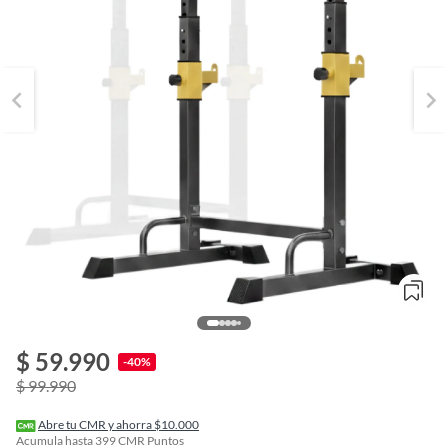
$ 59.990
o
-40%
f
$ 99.990
n
I
r
Abre tu CMR y ahorra $10.000
e
Acumula hasta
399
CMR Puntos