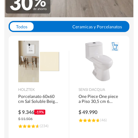
Todos
Ceramicas y Porcelanatos
Calefont y Termos
Pisos Vinilicos
WC y Sanitarios
Pisos Flotantes y Laminados
Pinturas
Duchas y Mamparas
HOLZTEK
SENSI DACQUA
Porcelanato 60x60
One Piece One piece
cm Sal Soluble Beige
a Piso 30,5 cm 6
1.44 m2
Litros Riva Blanco
$
9.346
$
49.990
-19%
$
11.506
(
46
)
(
234
)