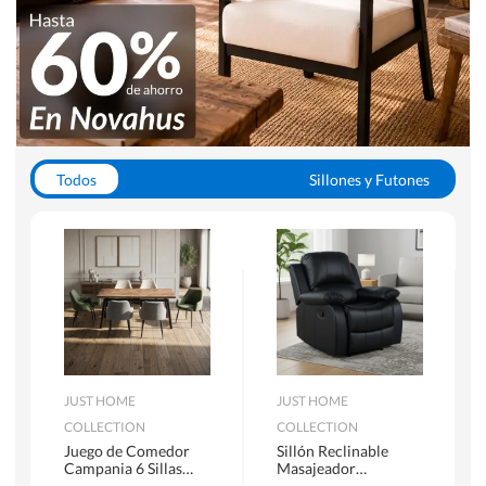
Todos
Sillones y Futones
Juegos de Comedor
Lamparas
Closets
Escritorios y Sillas PC
Racks y Muebles TV
Alfombras
JUST HOME
JUST HOME
COLLECTION
COLLECTION
Juego de Comedor
Sillón Reclinable
Campania 6 Sillas
Masajeador
Mesa Rectangular
Calentador 1 cuerpo