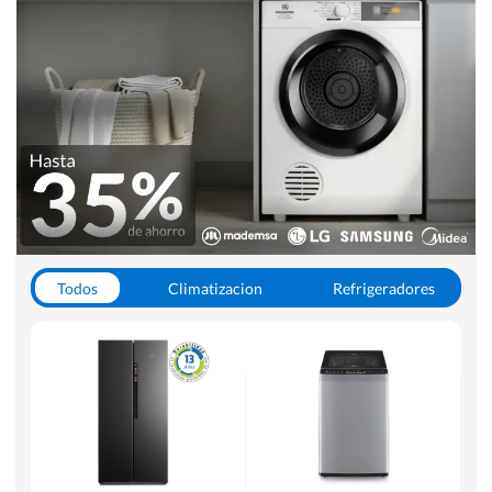
Todos
Climatizacion
Refrigeradores
Lavado y Secado
Cocinas
Aspiradoras
Hornos y Microondas
Otros