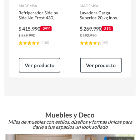
MADEMSA
MADEMSA
Refrigerador Side by
Lavadora Carga
Side No Frost 430
Superior 20 kg Inox
Litros Negro
MDWMT20S
MAS430B
$
415.990
$
269.990
-29%
-31%
$
589.990
$
392.990
(
108
)
(
49
)
Ver producto
Ver producto
Muebles y Deco
Miles de muebles con estilos, diseños y formas únicas para
darle a tus espacios un look soñado