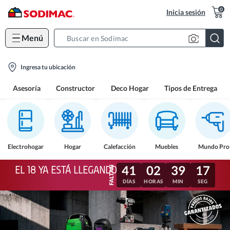
0
Inicia sesión
Menú
Search
Bar
location-
Ingresa tu ubicación
icon
Asesoría
Constructor
Deco Hogar
Tipos de Entrega
Electrohogar
Hogar
Calefacción
Muebles
Mundo Pro
41
02
39
14
EL 18 YA ESTÁ LLEGANDO
DÍAS
HORAS
MIN
SEG