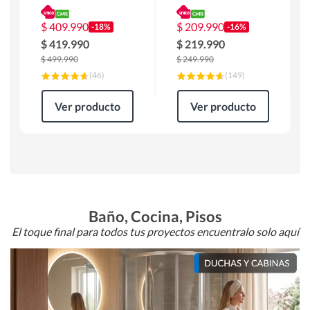
180 x 90 x 76 cm
Atlanta 91x101x94
Café
cm Negro
$
409.990
$
209.990
-18%
-16%
$
419.990
$
219.990
$
499.990
$
249.990
(
46
)
(
149
)
Ver producto
Ver producto
Baño, Cocina, Pisos
El toque final para todos tus proyectos encuentralo solo aquí