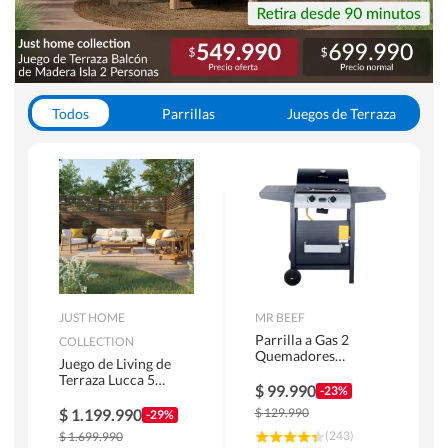
Todos
Parrillas
Juegos de Terraza
Toldos
JUST HOME
MR BEEF
Parrilla a Gas 2
COLLECTION
Quemadores
Juego de Living de
Bandejas Laterales
Terraza Lucca 5
$
99.990
-23%
Personas Natural
$
1.199.990
$
129.990
-29%
(
243
)
$
1.699.990