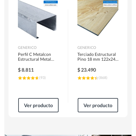
Herramientas Manuales
Sierras Circulares
GENERICO
GENERICO
Perfil C Metalcon
Terciado Estructural
Estructural Metal
Pino 18 mm 122x244
62x20x0.85 mm 6 m
cm
$
8.811
$
23.490
(
93
)
(
868
)
Ver producto
Ver producto