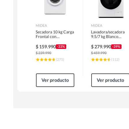
MIDEA
MIDEA
Secadora 10 kg Carga
Lavadora/secadora
Frontal con
9.5/7 kg Blanco
Evacuación Blanco
MLSF-095B/W
MD100A100/W2
$
159.990
$
279.990
-33%
-39%
$
239.990
$
459.990
(
275
)
(
112
)
Ver producto
Ver producto