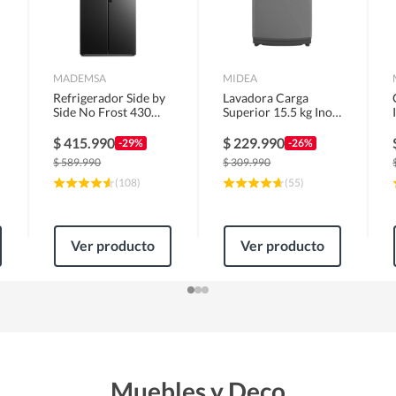
MADEMSA
MIDEA
Refrigerador Side by
Lavadora Carga
Side No Frost 430
Superior 15.5 kg Inox
Litros Negro
MLS-155GE04N
MAS430B
$
415.990
$
229.990
-29%
-26%
$
589.990
$
309.990
(
108
)
(
55
)
Ver producto
Ver producto
Muebles y Deco