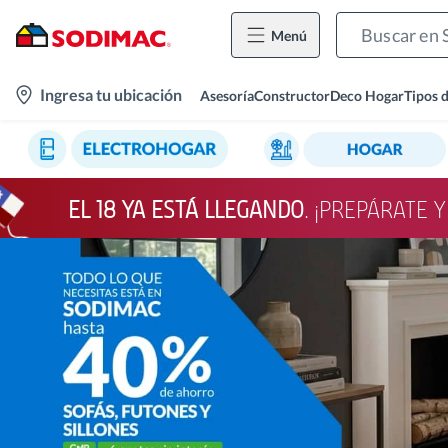
Menú
location-
Ingresa tu ubicación
Asesoría
Constructor
Deco Hogar
Tipos 
icon
EL 18 YA ESTÁ LLEGANDO
. ¡PREPÁRATE 