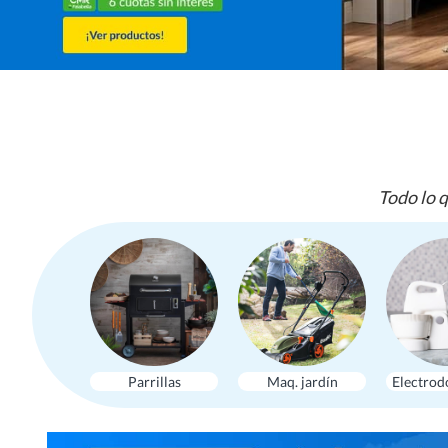
Todo lo q
Parrillas
Maq. jardín
Electrod