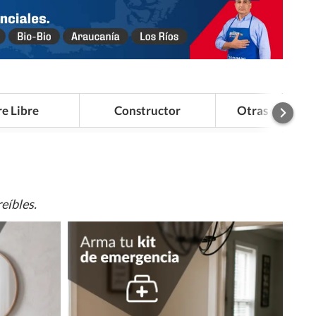
re Libre
Constructor
Otras Categor
eíbles.