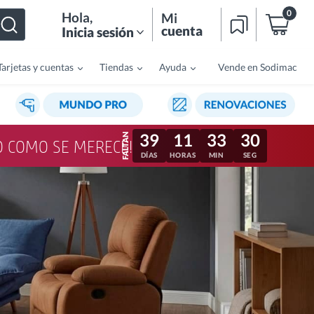
0
Hola
,
Mi
cuenta
Inicia sesión
Tarjetas y cuentas
Tiendas
Ayuda
Vende en Sodimac
39
11
33
27
LO COMO SE MERECE!
DÍAS
HORAS
MIN
SEG