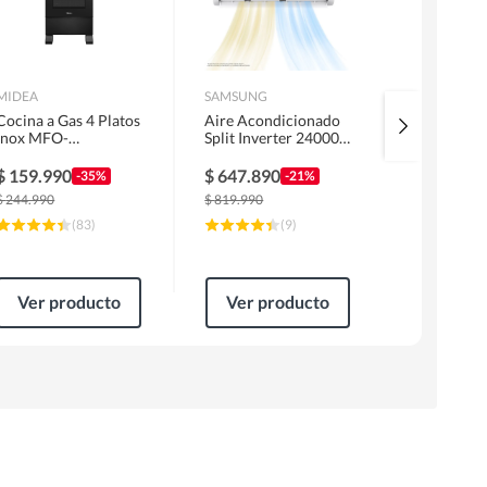
MIDEA
SAMSUNG
URSUS TRO
Cocina a Gas 4 Platos
Aire Acondicionado
Kit Encime
Inox MFO-
Split Inverter 24000
Licuado G
MG20TCSSLBK
BTU
Campana 6
1 Motor F
$
159.990
$
647.890
$
319.99
-35%
-21%
Horno EP
$
244.990
$
819.990
$
499.990
(
83
)
(
9
)
Ver producto
Ver producto
Ver pr