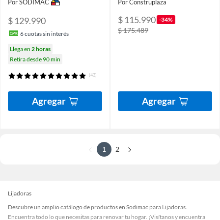
Por SODIMAC
Por Construplaza
$ 115.990
$ 129.990
-34%
$ 175.489
6
cuotas sin interés
Llega en
2 horas
Retira desde 90 min
(43)
Agregar
Agregar
1
2
Lijadoras
Descubre un amplio catálogo de productos en Sodimac para Lijadoras.
Encuentra todo lo que necesitas para renovar tu hogar. ¡Visítanos y encuentra