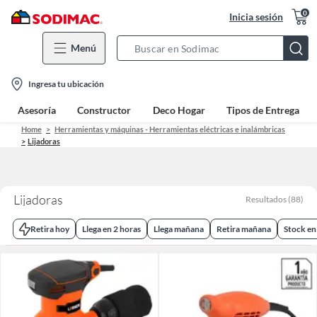
0
Inicia sesión
Menú
Search
Bar
location-
Ingresa tu ubicación
icon
Asesoría
Constructor
Deco Hogar
Tipos de Entrega
Home
Herramientas y máquinas - Herramientas eléctricas e inalámbricas
Lijadoras
Lijadoras
Resultados
(
88
)
Retira hoy
Llega en 2 horas
Llega mañana
Retira mañana
Stock en