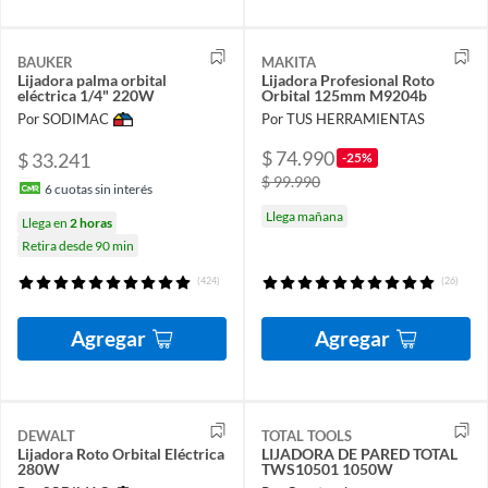
BAUKER
MAKITA
Lijadora palma orbital
Lijadora Profesional Roto
eléctrica 1/4" 220W
Orbital 125mm M9204b
Por SODIMAC
Por TUS HERRAMIENTAS
$ 74.990
$ 33.241
-25%
$ 99.990
6
cuotas sin interés
Llega mañana
Llega en
2 horas
Retira desde 90 min
(424)
(26)
Agregar
Agregar
DEWALT
TOTAL TOOLS
Lijadora Roto Orbital Eléctrica
LIJADORA DE PARED TOTAL
280W
TWS10501 1050W