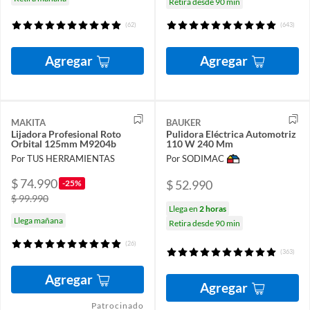
Retira desde 90 min
(62)
(643)
Agregar
Agregar
MAKITA
BAUKER
Lijadora Profesional Roto
Pulidora Eléctrica Automotriz
Orbital 125mm M9204b
110 W 240 Mm
Por TUS HERRAMIENTAS
Por SODIMAC
$ 74.990
$ 52.990
-25%
$ 99.990
Llega en
2 horas
Llega mañana
Retira desde 90 min
(26)
(363)
Agregar
Agregar
Patrocinado