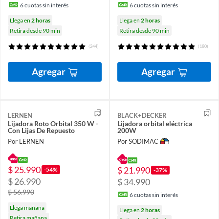
6
cuotas sin interés
6
cuotas sin interés
Llega en
2 horas
Llega en
2 horas
Retira desde 90 min
Retira desde 90 min
(244)
(180)
Agregar
Agregar
LERNEN
BLACK+DECKER
Lijadora Roto Orbital 350 W -
Lijadora orbital eléctrica
Con Lijas De Repuesto
200W
Por LERNEN
Por SODIMAC
$ 25.990
$ 21.990
-54%
-37%
$ 26.990
$ 34.990
$ 56.990
6
cuotas sin interés
Llega mañana
Llega en
2 horas
Retira mañana