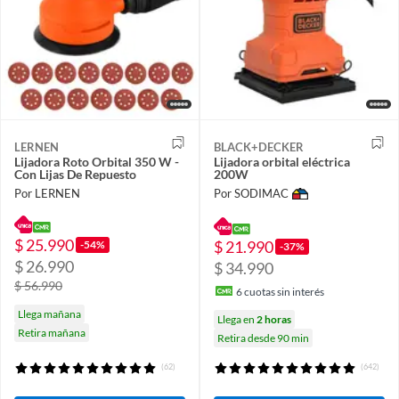
LERNEN
BLACK+DECKER
Lijadora Roto Orbital 350 W -
Lijadora orbital eléctrica
Con Lijas De Repuesto
200W
Por LERNEN
Por SODIMAC
$ 25.990
$ 21.990
-54%
-37%
$ 26.990
$ 34.990
$ 56.990
6
cuotas sin interés
Llega mañana
Llega en
2 horas
Retira mañana
Retira desde 90 min
(62)
(642)