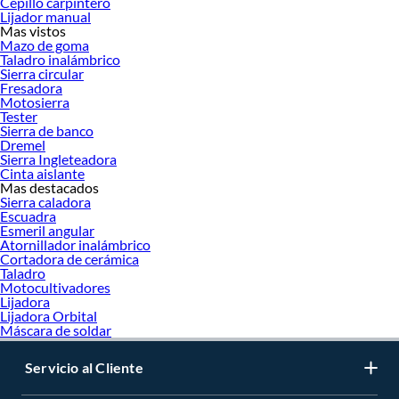
Cepillo carpintero
Lijador manual
Mas vistos
Mazo de goma
Taladro inalámbrico
Sierra circular
Fresadora
Motosierra
Tester
Sierra de banco
Dremel
Sierra Ingleteadora
Cinta aislante
Mas destacados
Sierra caladora
Escuadra
Esmeril angular
Atornillador inalámbrico
Cortadora de cerámica
Taladro
Motocultivadores
Lijadora
Lijadora Orbital
Máscara de soldar
Servicio al Cliente