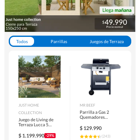
Todos
Parrillas
Juegos de Terraza
Toldos
JUST HOME
MR BEEF
Parrilla a Gas 2
COLLECTION
Quemadores
Juego de Living de
Bandejas Laterales
Terraza Lucca 5
$
129.990
Personas Natural
$
1.199.990
-29%
(
243
)