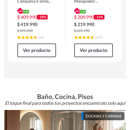
Campania 6 Sillas
Masajeador
Mesa Rectangular
Calentador 1 cuerpo
180 x 90 x 76 cm
Atlanta 91x101x94
Café
cm Negro
$
409.990
$
209.990
-18%
-16%
$
419.990
$
219.990
$
499.990
$
249.990
(
46
)
(
149
)
Ver producto
Ver producto
Baño, Cocina, Pisos
El toque final para todos tus proyectos encuentralo solo aquí