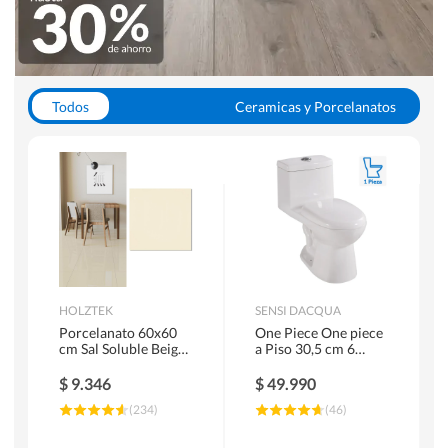
Todos
Ceramicas y Porcelanatos
Calefont y Termos
Pisos Vinilicos
WC y Sanitarios
Pisos Flotantes y Laminados
Pinturas
Duchas y Mamparas
HOLZTEK
SENSI DACQUA
Porcelanato 60x60
One Piece One piece
cm Sal Soluble Beige
a Piso 30,5 cm 6
1.44 m2
Litros Riva Blanco
$
9.346
$
49.990
(
234
)
(
46
)