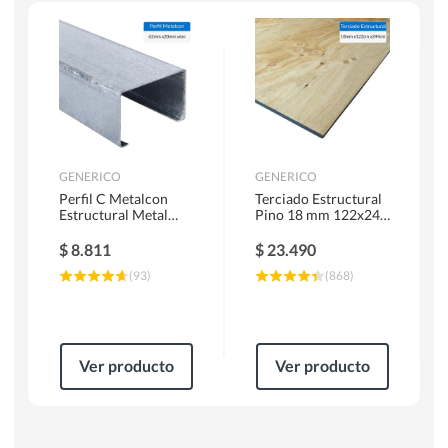
Escaleras
Soldadoras
Herramientas Manuales
Sierras Circulares
GENERICO
GENERICO
Perfil C Metalcon
Terciado Estructural
Estructural Metal
Pino 18 mm 122x244
62x20x0.85 mm 6 m
cm
$
8.811
$
23.490
(
93
)
(
868
)
Ver producto
Ver producto