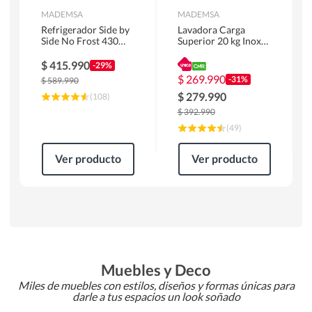
MADEMSA
MADEMSA
Refrigerador Side by
Lavadora Carga
Side No Frost 430
Superior 20 kg Inox
Litros Negro
MDWMT20S
MAS430B
$
415.990
-29%
$
269.990
-31%
$
589.990
$
279.990
(
108
)
$
392.990
(
49
)
Ver producto
Ver producto
Muebles y Deco
Miles de muebles con estilos, diseños y formas únicas para
darle a tus espacios un look soñado