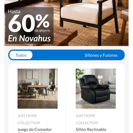
Todos
Sillones y Futones
Juegos de Comedor
Lamparas
Closets
Escritorios y Sillas PC
Racks y Muebles TV
Alfombras
JUST HOME
JUST HOME
COLLECTION
COLLECTION
Juego de Comedor
Sillón Reclinable