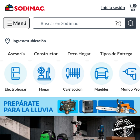
0
Inicia sesión
Menú
Search
Bar
location-
Ingresa tu ubicación
icon
Asesoría
Constructor
Deco Hogar
Tipos de Entrega
Electrohogar
Hogar
Calefacción
Muebles
Mundo Pro