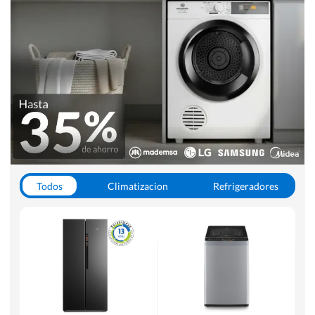
Todos
Climatizacion
Refrigeradores
Lavado y Secado
Cocinas
Aspiradoras
Hornos y Microondas
Otros