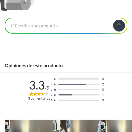
Escribe una pregunta
Opiniones de este producto
0
5
3.3
2
4
/5
0
3
1
2
3
comentarios
0
1