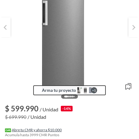
Arma tu proyecto
+
1
o
f
$ 599.990
-14%
/ Unidad
n
I
$ 699.990
/ Unidad
r
e
l
Abre tu CMR y ahorra $10.000
l
Acumula hasta
3999
CMR Puntos