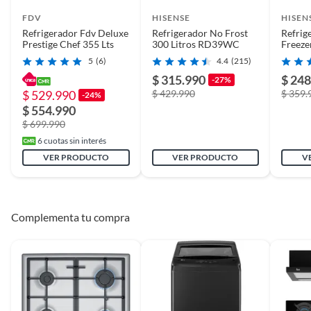
FDV
HISENSE
HISEN
Duración en
10 año(s)
Refrigerador Fdv Deluxe
Refrigerador No Frost
Refrig
condiciones
Prestige Chef 355 Lts
300 Litros RD39WC
Freeze
Litros
previsibles de uso
5
(6)
4.4
(215)
$ 315.990
$ 248
-27%
$ 529.990
$ 429.990
$ 359.
-24%
Plazo de
10 años
$ 554.990
disponibilidad de
$ 699.990
repuestos
6
cuotas sin interés
VER PRODUCTO
VER PRODUCTO
V
Plazo de
10 año(s)
disponibilidad de
servicio técnico
Complementa tu compra