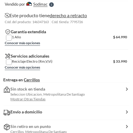
e
Vendido por
Sodimac
S
Este producto tiene
derecho a retracto
Cód. del producto: 146347163
Cód. tienda: 7795726
Garantía extendida
1 Año
$
64.990
Conocer más opciones
Servicios adicionales
Reciclaje Electro (Rm,V,Vi)
$
33.990
Conocer más opciones
Entrega en
Cerrillos
Sin stock en tienda
Seleccion Ubicacion, Metropolitana De Santiago
Mostrar Otras Tiendas
Envío a domicilio
Sin retiro en un punto
Cerrillos, Metropolitana De Santiago