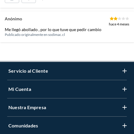
Anónimo
hace 4 meses
Me llegó abollado , por lo que tuve que pedir cambio
Publicado originalmente en
sodimac.cl
Servicio al Cliente
Mi Cuenta
Contáctanos
Medios de Pago
Nuestra Empresa
Registrate
Cambios y Devoluciones
Cambiar Contraseña
Tiendas y horarios
Comunidades
Sobre Nosotros
Mis Compras