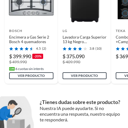
BOSCH
LG
TEKA
Encimera a Gas Serie 2
Lavadora Carga Superior
Combo
Bosch 4 quemadores
13 kg Negro
+Campa
WT13OBVTB
Negra
4.5
(2)
3.8
(10)
$ 399.990
$ 375.090
$ 369
-20%
$ 499.990
$ 409.990
6
cuotas sin interés
VER PRODUCTO
VER PRODUCTO
V
¿Tienes dudas sobre este producto?
Nuestra IA puede ayudarte. Si no
encuentra una respuesta, nuestro equipo
te responderá.