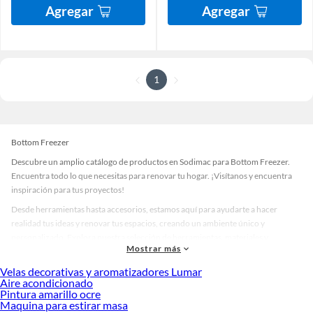
Agregar
Agregar
1
Bottom Freezer
Descubre un amplio catálogo de productos en Sodimac para Bottom Freezer.
Encuentra todo lo que necesitas para renovar tu hogar. ¡Visítanos y encuentra
inspiración para tus proyectos!
Desde herramientas hasta accesorios, estamos aquí para ayudarte a hacer
realidad tus ideas y renovar tus espacios, creando un ambiente único y
personalizado. Explora nuestra selección de herramientas, materiales y
Mostrar más
accesorios de calidad que te ayudarán a crear un espacio más tú.
Velas decorativas y aromatizadores Lumar
Desde remodelaciones hasta proyectos de decoración, estamos aquí para hacer
Aire acondicionado
tus ideas realidad. ¡Visítanos y encuentra todo lo que tenemos para ofrecerte en
Pintura amarillo ocre
Bottom Freezer!
Maquina para estirar masa