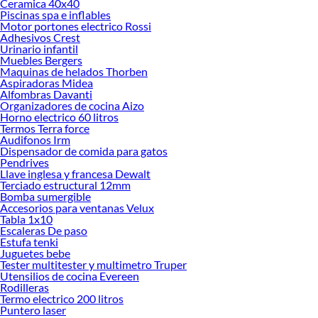
Ceramica 40x40
Explora la variedad de productos de Bottom Freezer en Sodimac
Piscinas spa e inflables
Motor portones electrico Rossi
Herramientas, materiales y accesorios de calidad para tus proyectos y
Adhesivos Crest
renovación de espacios. ¡Visítanos y descubre todo lo que tenemos para
Urinario infantil
ofrecerte!
Muebles Bergers
Maquinas de helados Thorben
Encuentra una amplia variedad de productos de Bottom Freezer en Sodimac.
Aspiradoras Midea
Encuentra todo lo necesario para tus proyectos de renovación y decoración.
Alfombras Davanti
¡Visítanos y haz tus ideas realidad!
Organizadores de cocina Aizo
Horno electrico 60 litros
Termos Terra force
Audifonos Irm
Dispensador de comida para gatos
Pendrives
Llave inglesa y francesa Dewalt
Terciado estructural 12mm
Bomba sumergible
Accesorios para ventanas Velux
Tabla 1x10
Escaleras De paso
Estufa tenki
Juguetes bebe
Tester multitester y multimetro Truper
Utensilios de cocina Evereen
Rodilleras
Termo electrico 200 litros
Puntero laser