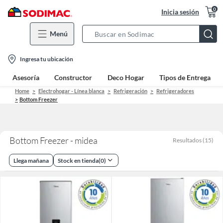
0
Inicia sesión
Menú
Search
Bar
location-
Ingresa tu ubicación
icon
Asesoría
Constructor
Deco Hogar
Tipos de Entrega
Home
Electrohogar - Línea blanca
Refrigeración
Refrigeradores
Bottom Freezer
Bottom Freezer - midea
Resultados
(
15
)
Llega mañana
Stock en tienda
(
0
)