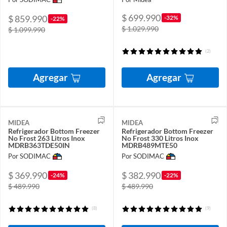
$ 699.990
$ 859.990
-32%
-22%
$ 1.029.990
$ 1.099.990
(2)
Agregar
Agregar
MIDEA
MIDEA
Refrigerador Bottom Freezer
Refrigerador Bottom Freezer
No Frost 263 Litros Inox
No Frost 330 Litros Inox
MDRB363TDE50IN
MDRB489MTE50
Por SODIMAC
Por SODIMAC
$ 369.990
$ 382.990
-24%
-22%
$ 489.990
$ 489.990
(8)
(9)