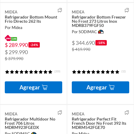
MIDEA
MIDEA
Refrigerador Bottom Mount
Refrigerador Bottom Freezer
Frío Directo 262 lts
No Frost 273 Litros Inox
MDRB379FGF50
Por Midea
Por SODIMAC
$ 344.690
-18%
$ 289.990
-24%
$ 419.990
$ 299.990
$ 379.990
(200)
(32)
Agregar
Agregar
MIDEA
MIDEA
Refrigerador Multidoor No
Refrigerador Perfect Fit
Frost 706 Litros
French Door No Frost 392 lts
MDRM923FGEDX
MDRM542FGE70
Por SODIMAC
Por Midea