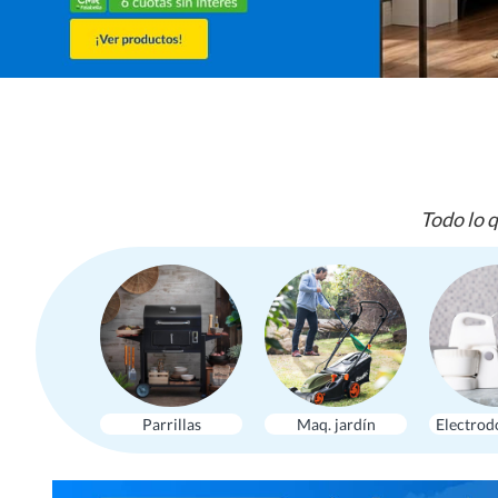
Todo lo q
Parrillas
Maq. jardín
Electrod