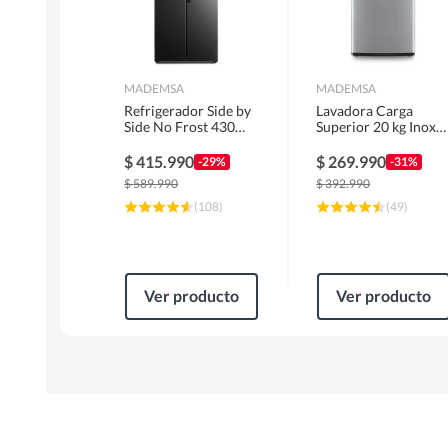
MADEMSA
MADEMSA
Refrigerador Side by
Lavadora Carga
Side No Frost 430
Superior 20 kg Inox
Litros Negro
MDWMT20S
MAS430B
$
415.990
$
269.990
-29%
-31%
$
589.990
$
392.990
(
108
)
(
49
)
Ver producto
Ver producto