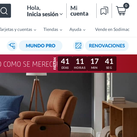
0
Hola
,
Mi
cuenta
Inicia sesión
Tarjetas y cuentas
Tiendas
Ayuda
Vende en Sodimac
41
11
17
37
LO COMO SE MERECE!
DÍAS
HORAS
MIN
SEG