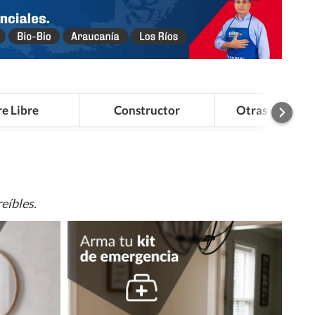
re Libre
Constructor
Otras Categor
eíbles.