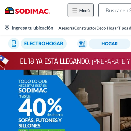
Menú
location-
Ingresa tu ubicación
Asesoría
Constructor
Deco Hogar
Tipos 
icon
EL 18 YA ESTÁ LLEGANDO
. ¡PREPÁRATE 