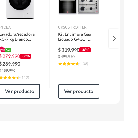
MIDEA
URSUS TROTTER
MIDEA
Lavadora/secadora
Kit Encimera Gas
Lavadora 
9.5/7 kg Blanco
Licuado G4GL +
Superior 1
MLSF-095B/W
Campana 60cm Inox
MLS-155G
1 Motor FF60IN +
$
319.990
$
229.99
-36%
Horno EPC4NIG
$
279.990
-39%
$
499.990
$
309.990
$
289.990
(
138
)
$
459.990
(
112
)
Ver producto
Ver producto
Ver pr