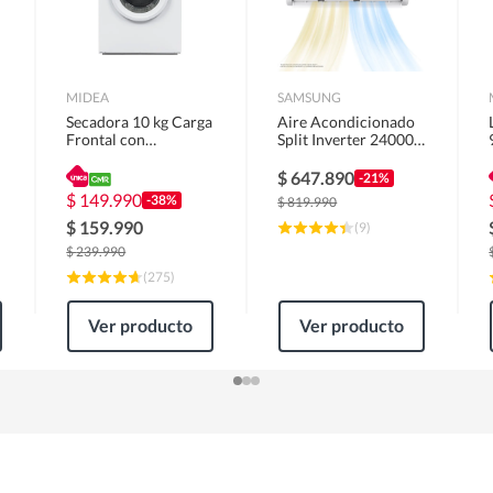
MIDEA
SAMSUNG
Secadora 10 kg Carga
Aire Acondicionado
Frontal con
Split Inverter 24000
Evacuación Blanco
BTU
MD100A100/W2
$
647.890
-21%
$
149.990
-38%
$
819.990
$
159.990
(
9
)
$
239.990
(
275
)
Ver producto
Ver producto