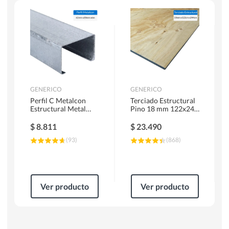
Herramientas Manuales
Sierras Circulares
GENERICO
GENERICO
Perfil C Metalcon
Terciado Estructural
Estructural Metal
Pino 18 mm 122x244
62x20x0.85 mm 6 m
cm
$
8.811
$
23.490
(
93
)
(
868
)
Ver producto
Ver producto