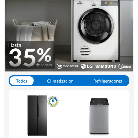
Todos
Climatizacion
Refrigeradores
Lavado y Secado
Cocinas
Aspiradoras
Hornos y Microondas
Otros