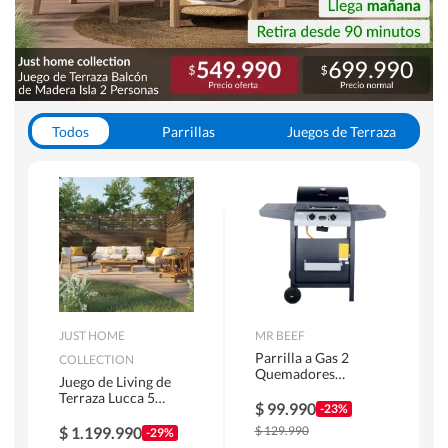
Todos
Parrillas
Juegos de Terraza
Toldos
JUST HOME
MR BEEF
Parrilla a Gas 2
COLLECTION
Quemadores
Juego de Living de
Bandejas Laterales
Terraza Lucca 5
$
99.990
-23%
Personas Natural
$
1.199.990
$
129.990
-29%