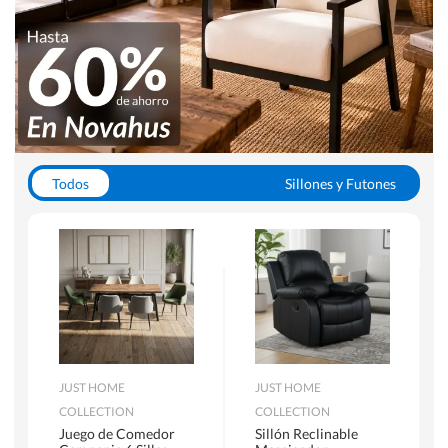
Todos
Sillones y Futones
Juegos de Comedor
Lamparas
Closets
Escritorios y Sillas PC
Racks y Muebles TV
Alfombras
JUST HOME
JUST HOME
COLLECTION
COLLECTION
Juego de Comedor
Sillón Reclinable