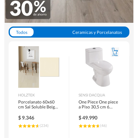
Todos
Ceramicas y Porcelanatos
Calefont y Termos
Pisos Vinilicos
WC y Sanitarios
Pisos Flotantes y Laminados
Pinturas
Duchas y Mamparas
HOLZTEK
SENSI DACQUA
Porcelanato 60x60
One Piece One piece
cm Sal Soluble Beige
a Piso 30,5 cm 6
1.44 m2
Litros Riva Blanco
$
9.346
$
49.990
(
234
)
(
46
)