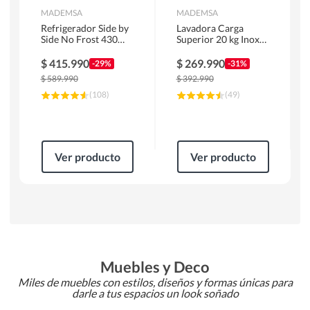
MADEMSA
MADEMSA
Refrigerador Side by
Lavadora Carga
Side No Frost 430
Superior 20 kg Inox
Litros Negro
MDWMT20S
MAS430B
$
415.990
$
269.990
-29%
-31%
$
589.990
$
392.990
(
108
)
(
49
)
Ver producto
Ver producto
Muebles y Deco
Miles de muebles con estilos, diseños y formas únicas para
darle a tus espacios un look soñado