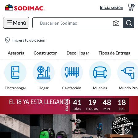
0
Inicia sesión
Menú
Search
Bar
location-
Ingresa tu ubicación
icon
Asesoría
Constructor
Deco Hogar
Tipos de Entrega
Electrohogar
Hogar
Calefacción
Muebles
Mundo Pro
41
19
48
15
EL 18 YA ESTÁ LLEGANDO
DÍAS
HORAS
MIN
SEG