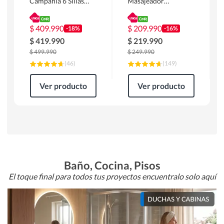
Campania 6 Sillas
Masajeador
Mesa Rectangular
Calentador 1 cuerpo
180 x 90 x 76 cm
Atlanta 91x101x94
Café
cm Negro
$
409.990
$
209.990
-18%
-16%
$
419.990
$
219.990
$
499.990
$
249.990
(
46
)
(
149
)
Ver producto
Ver producto
Baño, Cocina, Pisos
El toque final para todos tus proyectos encuentralo solo aquí