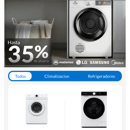
Todos
Climatizacion
Refrigeradores
Lavado y Secado
Cocinas
Aspiradoras
Hornos y Microondas
Otros