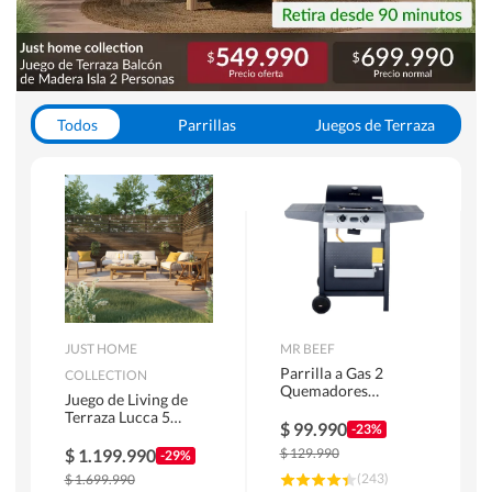
Todos
Parrillas
Juegos de Terraza
Toldos
JUST HOME
MR BEEF
Parrilla a Gas 2
COLLECTION
Quemadores
Juego de Living de
Bandejas Laterales
Terraza Lucca 5
$
99.990
-23%
Personas Natural
$
1.199.990
$
129.990
-29%
(
243
)
$
1.699.990