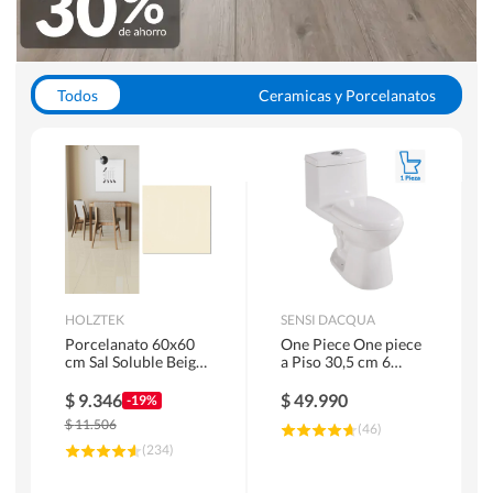
Todos
Ceramicas y Porcelanatos
Calefont y Termos
Pisos Vinilicos
WC y Sanitarios
Pisos Flotantes y Laminados
Pinturas
Duchas y Mamparas
HOLZTEK
SENSI DACQUA
Porcelanato 60x60
One Piece One piece
cm Sal Soluble Beige
a Piso 30,5 cm 6
1.44 m2
Litros Riva Blanco
$
9.346
$
49.990
-19%
$
11.506
(
46
)
(
234
)