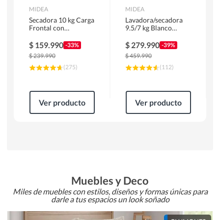
MIDEA
MIDEA
Secadora 10 kg Carga
Lavadora/secadora
Frontal con
9.5/7 kg Blanco
Evacuación Blanco
MLSF-095B/W
MD100A100/W2
$
159.990
$
279.990
-33%
-39%
$
239.990
$
459.990
(
275
)
(
112
)
Ver producto
Ver producto
Muebles y Deco
Miles de muebles con estilos, diseños y formas únicas para
darle a tus espacios un look soñado