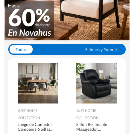
Todos
Sillones y Futones
Juegos de Comedor
Lamparas
Closets
Escritorios y Sillas PC
Racks y Muebles TV
Alfombras
JUST HOME
JUST HOME
COLLECTION
COLLECTION
Juego de Comedor
Sillón Reclinable
Campania 6 Sillas
Masajeador
Mesa Rectangular
Calentador 1 cuerpo