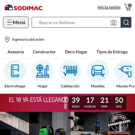
0
Inicia sesión
Menú
Search
Bar
location-
Ingresa tu ubicación
icon
Asesoría
Constructor
Deco Hogar
Tipos de Entrega
Electrohogar
Hogar
Calefacción
Muebles
Mundo Pro
39
17
21
47
EL 18 YA ESTÁ LLEGANDO
DÍAS
HORAS
MIN
SEG