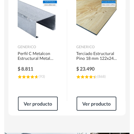
Herramientas Manuales
Sierras Circulares
GENERICO
GENERICO
Perfil C Metalcon
Terciado Estructural
Estructural Metal
Pino 18 mm 122x244
62x20x0.85 mm 6 m
cm
$
8.811
$
23.490
(
93
)
(
868
)
Ver producto
Ver producto