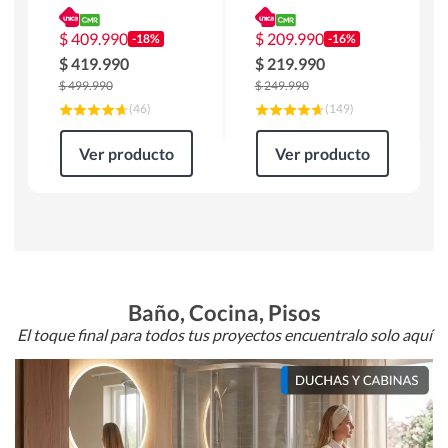
180 x 90 x 76 cm
Atlanta 91x101x94
Café
cm Negro
$
409.990
$
209.990
-18%
-16%
$
419.990
$
219.990
$
499.990
$
249.990
(
46
)
(
149
)
Ver producto
Ver producto
Baño, Cocina, Pisos
El toque final para todos tus proyectos encuentralo solo aquí