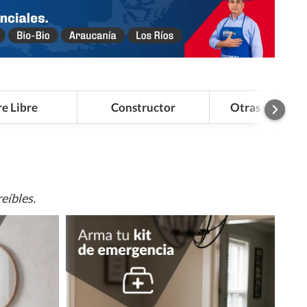
re Libre
Constructor
Otras Categor
eíbles.