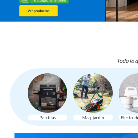
Todo lo q
Parrillas
Maq. jardín
Electrod