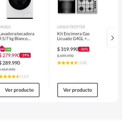
MIDEA
URSUS TROTTER
MIDEA
Lavadora/secadora
Kit Encimera Gas
Lavadora 
9.5/7 kg Blanco
Licuado G4GL +
Superior 1
MLSF-095B/W
Campana 60cm Inox
MLS-155G
1 Motor FF60IN +
$
319.990
$
229.99
-36%
Horno EPC4NIG
$
279.990
-39%
$
499.990
$
309.990
$
289.990
(
138
)
$
459.990
(
112
)
Ver producto
Ver producto
Ver pr