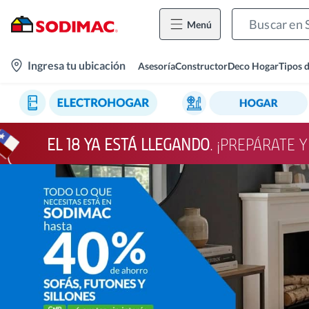
Menú
location-
Ingresa tu ubicación
Asesoría
Constructor
Deco Hogar
Tipos 
icon
EL 18 YA ESTÁ LLEGANDO
. ¡PREPÁRATE 