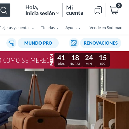
0
Hola
,
Mi
cuenta
Inicia sesión
Tarjetas y cuentas
Tiendas
Ayuda
Vende en Sodimac
41
18
24
12
LO COMO SE MERECE!
DÍAS
HORAS
MIN
SEG