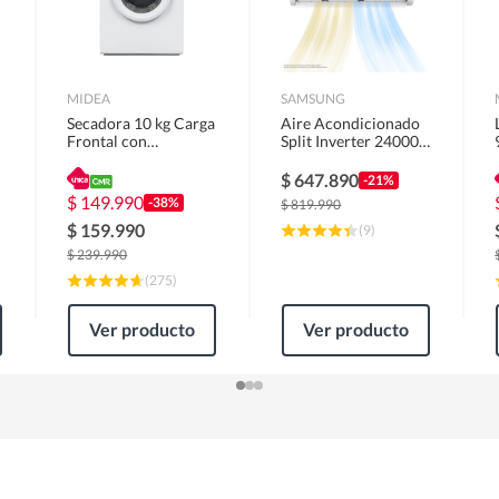
MIDEA
SAMSUNG
Secadora 10 kg Carga
Aire Acondicionado
Frontal con
Split Inverter 24000
Evacuación Blanco
BTU
MD100A100/W2
$
647.890
-21%
$
149.990
-38%
$
819.990
$
159.990
(
9
)
$
239.990
(
275
)
Ver producto
Ver producto