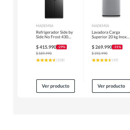
MADEMSA
MADEMSA
Refrigerador Side by
Lavadora Carga
Side No Frost 430
Superior 20 kg Inox
Litros Negro
MDWMT20S
MAS430B
$
415.990
$
269.990
-29%
-31%
$
589.990
$
392.990
(
108
)
(
49
)
Ver producto
Ver producto