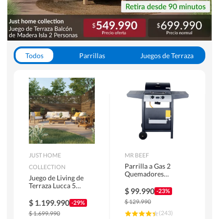
Todos
Parrillas
Juegos de Terraza
Toldos
JUST HOME
MR BEEF
Parrilla a Gas 2
COLLECTION
Quemadores
Juego de Living de
Bandejas Laterales
Terraza Lucca 5
$
99.990
-23%
Personas Natural
$
1.199.990
$
129.990
-29%
(
243
)
$
1.699.990