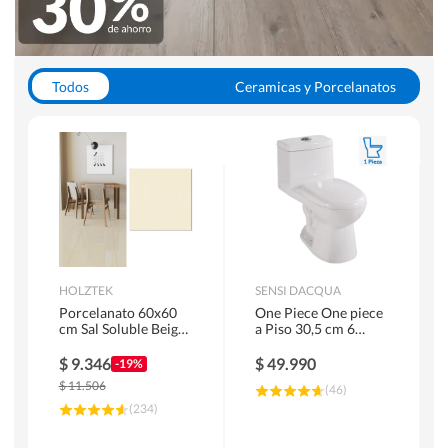
Todos
Ceramicas y Porcelanatos
Calefont y Termos
Pisos Vinilicos
WC y Sanitarios
Pisos Flotantes y Laminados
Pinturas
Duchas y Mamparas
HOLZTEK
SENSI DACQUA
Porcelanato 60x60
One Piece One piece
cm Sal Soluble Beige
a Piso 30,5 cm 6
1.44 m2
Litros Riva Blanco
$
9.346
$
49.990
-19%
$
11.506
(
46
)
(
234
)