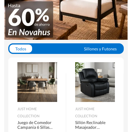
Todos
Sillones y Futones
Juegos de Comedor
Lamparas
Closets
Escritorios y Sillas PC
Racks y Muebles TV
Alfombras
JUST HOME
JUST HOME
COLLECTION
COLLECTION
Juego de Comedor
Sillón Reclinable
Campania 6 Sillas
Masajeador
Mesa Rectangular
Calentador 1 cuerpo