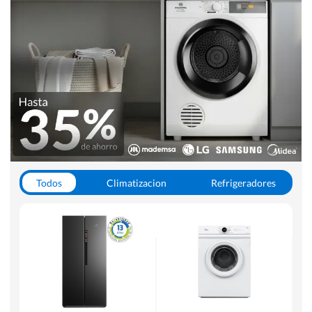
Todos
Climatizacion
Refrigeradores
Lavado y Secado
Cocinas
Aspiradoras
Hornos y Microondas
Otros