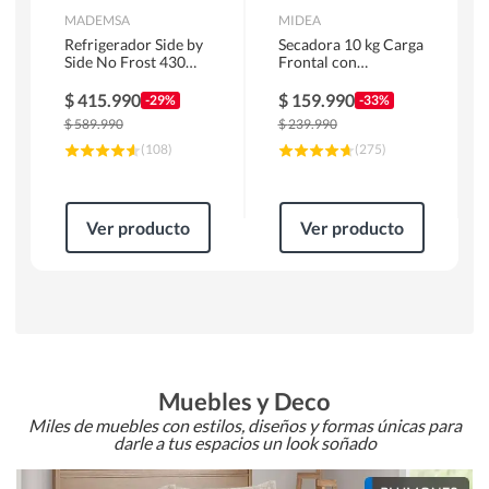
MADEMSA
MIDEA
Refrigerador Side by
Secadora 10 kg Carga
Side No Frost 430
Frontal con
Litros Negro
Evacuación Blanco
MAS430B
MD100A100/W2
$
415.990
$
159.990
-29%
-33%
$
589.990
$
239.990
(
108
)
(
275
)
Ver producto
Ver producto
Muebles y Deco
Miles de muebles con estilos, diseños y formas únicas para
darle a tus espacios un look soñado