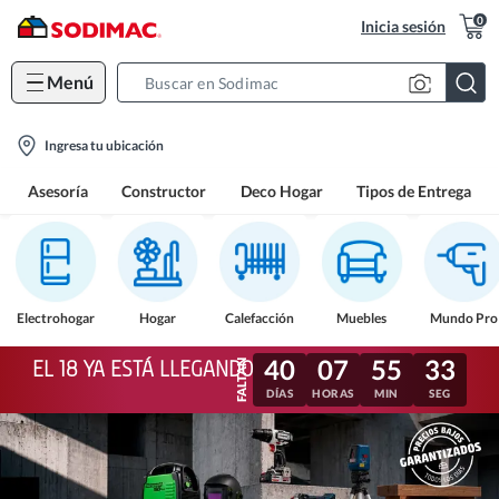
0
Inicia sesión
Menú
Search
Bar
location-
Ingresa tu ubicación
icon
Asesoría
Constructor
Deco Hogar
Tipos de Entrega
Electrohogar
Hogar
Calefacción
Muebles
Mundo Pro
40
07
55
31
EL 18 YA ESTÁ LLEGANDO
DÍAS
HORAS
MIN
SEG