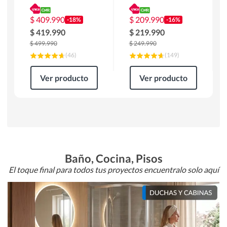
180 x 90 x 76 cm
Atlanta 91x101x94
Café
cm Negro
$
409.990
$
209.990
-18%
-16%
$
419.990
$
219.990
$
499.990
$
249.990
(
46
)
(
149
)
Ver producto
Ver producto
Baño, Cocina, Pisos
El toque final para todos tus proyectos encuentralo solo aquí