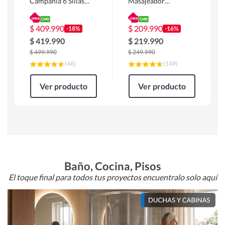
Campania 6 Sillas
Masajeador
Mesa Rectangular
Calentador 1 cuerpo
180 x 90 x 76 cm
Atlanta 91x101x94
Café
cm Negro
$
409.990
$
209.990
-18%
-16%
$
419.990
$
219.990
$
499.990
$
249.990
(
46
)
(
149
)
Ver producto
Ver producto
Baño, Cocina, Pisos
El toque final para todos tus proyectos encuentralo solo aquí