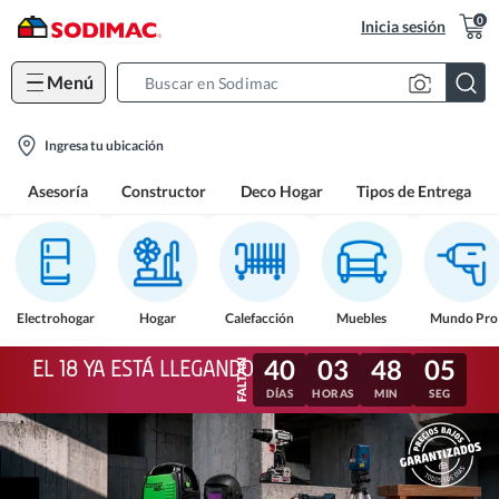
0
Inicia sesión
Menú
Search
Bar
location-
Ingresa tu ubicación
icon
Asesoría
Constructor
Deco Hogar
Tipos de Entrega
Electrohogar
Hogar
Calefacción
Muebles
Mundo Pro
40
03
48
02
EL 18 YA ESTÁ LLEGANDO
DÍAS
HORAS
MIN
SEG