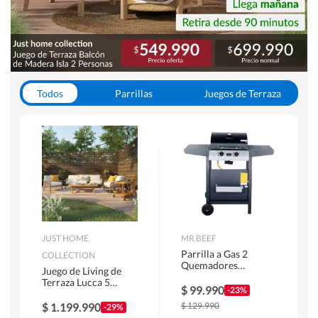
Todos
Parrillas
Juegos de Terraza
Toldos
JUST HOME
MR BEEF
Parrilla a Gas 2
COLLECTION
Quemadores
Juego de Living de
Bandejas Laterales
Terraza Lucca 5
$
99.990
-23%
Personas Natural
$
1.199.990
$
129.990
-29%