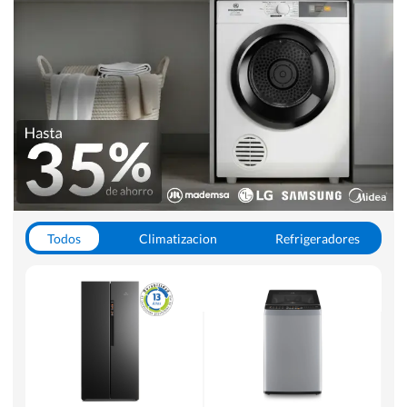
Todos
Climatizacion
Refrigeradores
Lavado y Secado
Cocinas
Aspiradoras
Hornos y Microondas
Otros