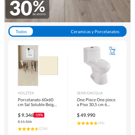
Todos
Ceramicas y Porcelanatos
Calefont y Termos
Pisos Vinilicos
WC y Sanitarios
Pisos Flotantes y Laminados
Pinturas
Duchas y Mamparas
HOLZTEK
SENSI DACQUA
Porcelanato 60x60
One Piece One piece
cm Sal Soluble Beige
a Piso 30,5 cm 6
1.44 m2
Litros Riva Blanco
$
9.346
$
49.990
-19%
$
11.506
(
46
)
(
234
)