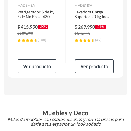
MADEMSA
MADEMSA
Refrigerador Side by
Lavadora Carga
Side No Frost 430
Superior 20 kg Inox
Litros Negro
MDWMT20S
MAS430B
$
415.990
$
269.990
-29%
-31%
$
589.990
$
392.990
(
108
)
(
49
)
Ver producto
Ver producto
Muebles y Deco
Miles de muebles con estilos, diseños y formas únicas para
darle a tus espacios un look soñado