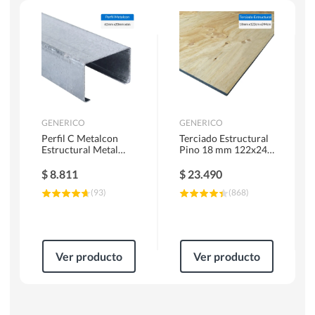
Herramientas Manuales
Sierras Circulares
GENERICO
GENERICO
Perfil C Metalcon
Terciado Estructural
Estructural Metal
Pino 18 mm 122x244
62x20x0.85 mm 6 m
cm
$
8.811
$
23.490
(
93
)
(
868
)
Ver producto
Ver producto