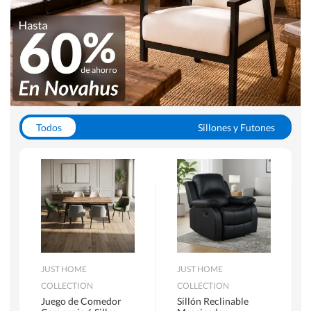
Todos
Sillones y Futones
Juegos de Comedor
Lamparas
Closets
Escritorios y Sillas PC
Racks y Muebles TV
Alfombras
JUST HOME
JUST HOME
COLLECTION
COLLECTION
Juego de Comedor
Sillón Reclinable