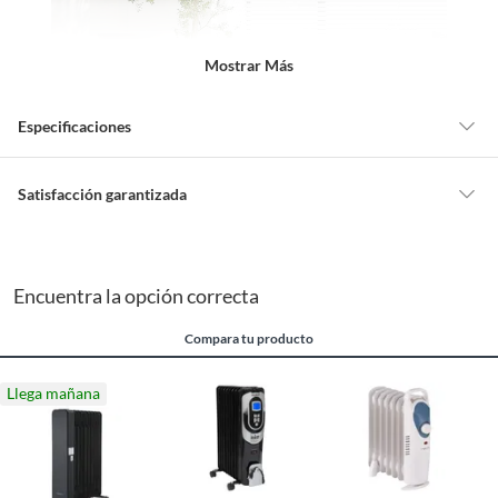
Mostrar Más
Especificaciones
Detalle de la garantía
2 años
Satisfacción garantizada
Por ley, tienes hasta
10 días para devolver un producto
si te arrepientes
de la compra.
Modelo
SH-76-9-H
Debe estar en perfecto estado, con todas sus etiquetas, sellos intactos y
Encuentra la opción correcta
sin uso, tal como te lo entregamos. Ten en cuenta que lo debes haber
comprado por internet y que hay ciertas categorías que no tienen este
Capacidad de
15 m2
Compara tu producto
derecho:
calefacción
Productos que, por su naturaleza, no puedan ser devueltos,
Llega mañana
puedan deteriorarse o caducar con rapidez.
Potencia
2000 W
Confeccionados a la medida.
De uso personal.
Tipo
Oleoeléctrica
En sodimac.cl te damos
30 días desde que recibes el producto
. Debe