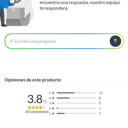
encuentra una respuesta, nuestro equipo
te responderá.
Escribe una pregunta
Opiniones de este producto
11
5
3.8
8
4
/5
0
3
1
2
25
comentarios
5
1