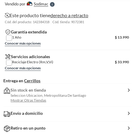
e
Vendido por
Sodimac
S
Este producto tiene
derecho a retracto
Cód. del producto: 142384318
Cód. tienda: 9072381
Garantía extendida
1 Año
$
13.990
Conocer más opciones
Servicios adicionales
Reciclaje Electro (Rm,V,Vi)
$
33.990
Conocer más opciones
Entrega en
Cerrillos
Sin stock en tienda
Seleccion Ubicacion, Metropolitana De Santiago
Mostrar Otras Tiendas
Envío a domicilio
Retiro en un punto