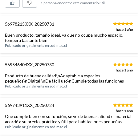
1 persona encontró este comentario útil.
569782150XX_20250731
hace 1 año
Buen producto, tamaño ideal, ya que no ocupa mucho espacio,
tempera bastante bien
Publicado originalmente en
sodimac.cl
569546404XX_20250730
hace 1 año
Producto de buena calidad\nAdaptable a espacios
pequeños\nDigital \nDe fácil uso\nCumple todas las funciones
Publicado originalmente en
sodimac.cl
569743911XX_20250724
hace 1 año
Que cumple bien con su función, se ve de buena calidad el material
acordé a su precio, práctica y útil para habitaciones pequeñas
Publicado originalmente en
sodimac.cl