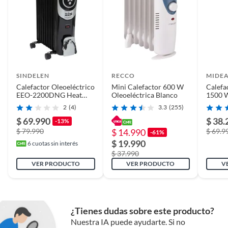
SINDELEN
RECCO
MIDE
Calefactor Oleoeléctrico
Mini Calefactor 600 W
Calefa
EEO-2200DNG Heat
Oleoeléctrica Blanco
1500 W
Digital
NY150
2
(4)
3.3
(255)
$ 69.990
$ 38.
-13%
$ 79.990
$ 14.990
$ 69.9
-61%
$ 19.990
6
cuotas sin interés
$ 37.990
VER PRODUCTO
VER PRODUCTO
V
¿Tienes dudas sobre este producto?
Nuestra IA puede ayudarte. Si no