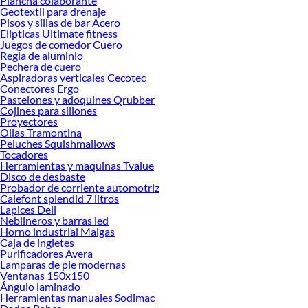
Plancha colaborante
Mamparas para duchas!
Geotextil para drenaje
Pisos y sillas de bar Acero
Explora la variedad de productos de Mamparas para duchas en Sodimac
Elipticas Ultimate fitness
Juegos de comedor Cuero
Herramientas, materiales y accesorios de calidad para tus proyectos y
Regla de aluminio
renovación de espacios. ¡Visítanos y descubre todo lo que tenemos para
Pechera de cuero
ofrecerte!
Aspiradoras verticales Cecotec
Conectores Ergo
Encuentra una amplia variedad de productos de Mamparas para duchas en
Pastelones y adoquines Qrubber
Sodimac. Encuentra todo lo necesario para tus proyectos de renovación y
Cojines para sillones
decoración. ¡Visítanos y haz tus ideas realidad!
Proyectores
Ollas Tramontina
Peluches Squishmallows
Tocadores
Herramientas y maquinas Tvalue
Disco de desbaste
Probador de corriente automotriz
Calefont splendid 7 litros
Lapices Deli
Neblineros y barras led
Horno industrial Maigas
Caja de ingletes
Purificadores Avera
Lamparas de pie modernas
Ventanas 150x150
Ángulo laminado
Herramientas manuales Sodimac