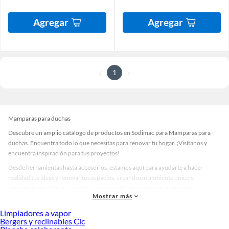
Agregar
Agregar
1
Mamparas para duchas
Descubre un amplio catálogo de productos en Sodimac para Mamparas para
duchas. Encuentra todo lo que necesitas para renovar tu hogar. ¡Visítanos y
encuentra inspiración para tus proyectos!
Desde herramientas hasta accesorios, estamos aquí para ayudarte a hacer
realidad tus ideas y renovar tus espacios, creando un ambiente único y
personalizado. Explora nuestra selección de herramientas, materiales y
Mostrar más
accesorios de calidad que te ayudarán a crear un espacio más tú.
Limpiadores a vapor
Desde remodelaciones hasta proyectos de decoración, estamos aquí para hacer
Bergers y reclinables Cic
tus ideas realidad. ¡Visítanos y encuentra todo lo que tenemos para ofrecerte en