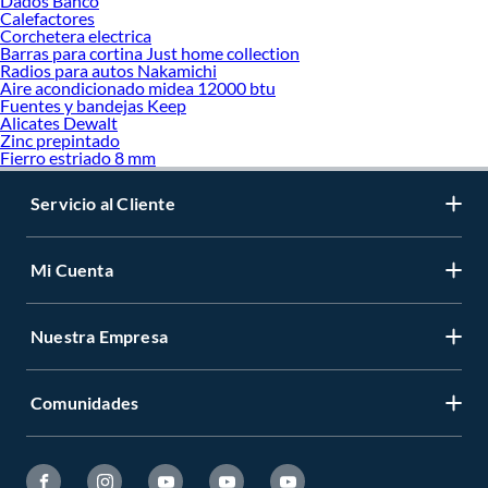
Dados Bahco
Calefactores
Corchetera electrica
Barras para cortina Just home collection
Radios para autos Nakamichi
Aire acondicionado midea 12000 btu
Fuentes y bandejas Keep
Alicates Dewalt
Zinc prepintado
Fierro estriado 8 mm
Servicio al Cliente
Mi Cuenta
Nuestra Empresa
Comunidades