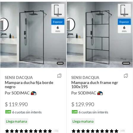
SENSI DACQUA
SENSI DACQUA
Mampara ducha fija borde
Mampara duch frame ngr
negro
100x195
Por SODIMAC
Por SODIMAC
$ 119.990
$ 129.990
6
cuotas sin interés
6
cuotas sin interés
Llega mañana
Llega mañana
(58)
(49)