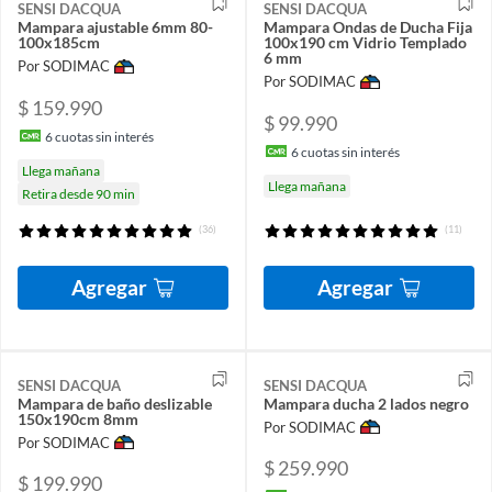
SENSI DACQUA
SENSI DACQUA
Mampara ajustable 6mm 80-
Mampara Ondas de Ducha Fija
100x185cm
100x190 cm Vidrio Templado
6 mm
Por SODIMAC
Por SODIMAC
$ 159.990
$ 99.990
6
cuotas sin interés
6
cuotas sin interés
Llega mañana
Llega mañana
Retira desde 90 min
(36)
(11)
Agregar
Agregar
SENSI DACQUA
SENSI DACQUA
Mampara de baño deslizable
Mampara ducha 2 lados negro
150x190cm 8mm
Por SODIMAC
Por SODIMAC
$ 259.990
$ 199.990