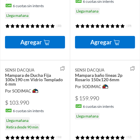
6
cuotas sin interés
6
cuotas sin interés
Llega mañana
Llega mañana
(30)
(19)
Agregar
Agregar
SENSI DACQUA
SENSI DACQUA
Mampara de Ducha Fija
Mampara baño lineas 2p
100x190 cm Vidrio Templado
Rosario 150x120 6mm
6 mm
Por SODIMAC
Por SODIMAC
$ 159.990
$ 103.990
6
cuotas sin interés
6
cuotas sin interés
Llega mañana
Llega mañana
Retira desde 90 min
(16)
(12)