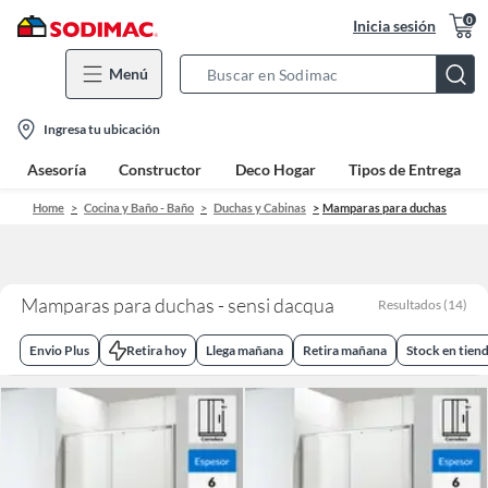
0
Inicia sesión
Menú
Search
Bar
location-
Ingresa tu ubicación
icon
Asesoría
Constructor
Deco Hogar
Tipos de Entrega
Home
Cocina y Baño - Baño
Duchas y Cabinas
Mamparas para duchas
Mamparas para duchas - sensi dacqua
Resultados
(
14
)
Envio Plus
Retira hoy
Llega mañana
Retira mañana
Stock en tien