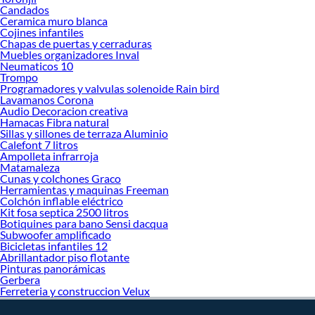
Candados
Ceramica muro blanca
Cojines infantiles
Chapas de puertas y cerraduras
Muebles organizadores Inval
Neumaticos 10
Trompo
Programadores y valvulas solenoide Rain bird
Lavamanos Corona
Audio Decoracion creativa
Hamacas Fibra natural
Sillas y sillones de terraza Aluminio
Calefont 7 litros
Ampolleta infrarroja
Matamaleza
Cunas y colchones Graco
Herramientas y maquinas Freeman
Colchón inflable eléctrico
Kit fosa septica 2500 litros
Botiquines para bano Sensi dacqua
Subwoofer amplificado
Bicicletas infantiles 12
Abrillantador piso flotante
Pinturas panorámicas
Gerbera
Ferreteria y construccion Velux