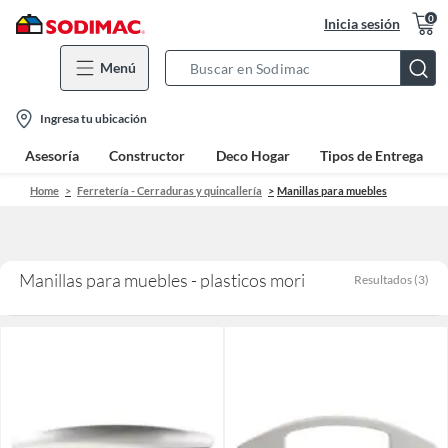
0
Inicia sesión
Menú
Search
Bar
location-
Ingresa tu ubicación
icon
Asesoría
Constructor
Deco Hogar
Tipos de Entrega
Home
Ferretería - Cerraduras y quincallería
Manillas para muebles
Manillas para muebles - plasticos mori
Resultados
(
3
)