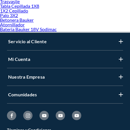
Trasvasije
Tabla Cepillada 1X8
1X2 Cepillado
Palo 3X2
Betonera Bauker
Atornillador
Bateria Bauker 18V Sodimac
Servicio al Cliente
Mi Cuenta
Nuestra Empresa
Comunidades
Términos y Condiciones