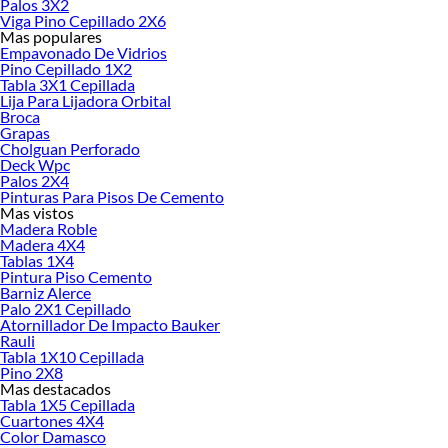
Palos 3X2
Viga Pino Cepillado 2X6
Encuentra una amplia variedad de productos de Nivel de Mano en Sodimac.
Mas populares
Encuentra todo lo necesario para tus proyectos de renovación y decoración.
Empavonado De Vidrios
¡Visítanos y haz tus ideas realidad!
Pino Cepillado 1X2
Tabla 3X1 Cepillada
Lija Para Lijadora Orbital
Broca
Grapas
Cholguan Perforado
Deck Wpc
Palos 2X4
Pinturas Para Pisos De Cemento
Mas vistos
Madera Roble
Madera 4X4
Tablas 1X4
Pintura Piso Cemento
Barniz Alerce
Palo 2X1 Cepillado
Atornillador De Impacto Bauker
Rauli
Tabla 1X10 Cepillada
Pino 2X8
Mas destacados
Tabla 1X5 Cepillada
Cuartones 4X4
Color Damasco