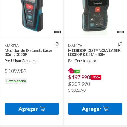
MAKITA
MAKITA
Medidor de Distancia Láser
MEDIDOR DISTANCIA LASER
30m LD030P
LD080P 0,05M - 80M
Por Urban Comercial
Por Construplaza
$ 109.989
$ 197.990
-35%
Llega mañana
$ 209.990
$ 302.690
Agregar
Agregar