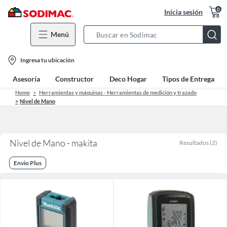
0
Inicia sesión
Menú
Search
Bar
location-
Ingresa tu ubicación
icon
Asesoría
Constructor
Deco Hogar
Tipos de Entrega
Home
Herramientas y máquinas - Herramientas de medición y trazado
Nivel de Mano
Nivel de Mano - makita
Resultados
(
2
)
Envio Plus