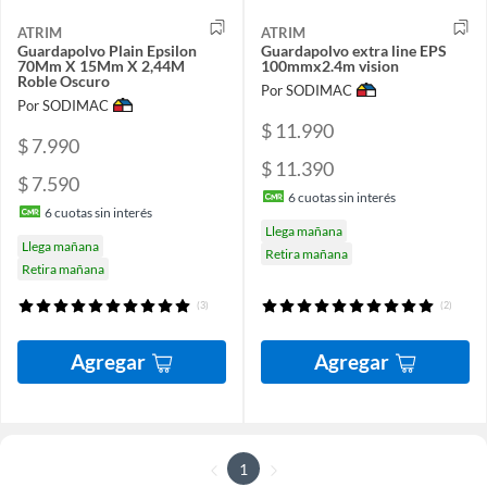
ATRIM
ATRIM
Guardapolvo Plain Epsilon
Guardapolvo extra line EPS
70Mm X 15Mm X 2,44M
100mmx2.4m vision
Roble Oscuro
Por SODIMAC
Por SODIMAC
$ 11.990
$ 7.990
$ 11.390
$ 7.590
6
cuotas sin interés
6
cuotas sin interés
Llega mañana
Llega mañana
Retira mañana
Retira mañana
(3)
(2)
Agregar
Agregar
1