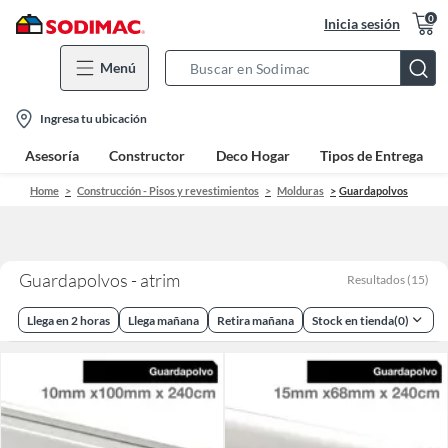
0
Inicia sesión
Menú
Search
Bar
location-
Ingresa tu ubicación
icon
Asesoría
Constructor
Deco Hogar
Tipos de Entrega
Home
Construcción - Pisos y revestimientos
Molduras
Guardapolvos
Guardapolvos - atrim
Resultados
(
15
)
Llega en 2 horas
Llega mañana
Retira mañana
Stock en tienda
(
0
)