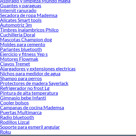
Aspirado y limpieza Mundo magia
¡Visítanos y haz tus ideas realidad!
Guantes y paraguas
Internit ranurado
Secadora de ropa Mademsa
Alicates Smart tools
Automotriz 3m
Timbres inalambricos Philco
Cuchilleria Doral
Mascotas Champion dog
Moldes para cemento
Parlantes bluetooth
Ejercicio y fitness Yep s
Motores Flowmak
Clavos Tremet
Alargadores y extensiones electricas
Nichos para medidor de agua
Shampo para perros
Protectores de madera Sayerlack
Refrigerador no frost Lg
Pintura de alta temperatura
Gimnasio bebe Infanti
Cooler bolsos
Campanas de cocina Mademsa
Puertas Multimarca
Radio bluetooth
Rodillos Lizcal
Soporte para esmeril angular
Roku