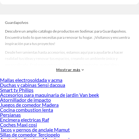
Guardapolvos
Descubre un amplio catálogo de productos en Sodimac para Guardapolvos.
Encuentra todo lo que necesitas para renovar tu hogar. ¡Visítanos y encuentra
inspiración para tus proyectos!
Desde herramientas hasta accesorios, estamos aquí para ayudarte a hacer
realidad tus ideas y renovar tus espacios, creando un ambiente único y
personalizado. Explora nuestra selección de herramientas, materiales y
Mostrar más
accesorios de calidad que te ayudarán a crear un espacio más tú.
Mallas electrosoldada y acma
Desde remodelaciones hasta proyectos de decoración, estamos aquí para hacer
Duchas y cabinas Sensi dacqua
tus ideas realidad. ¡Visítanos y encuentra todo lo que tenemos para ofrecerte en
Smart tv Philips
Guardapolvos!
Accesorios para maquinaria de jardin Van beek
Atornillador de impacto
Explora la variedad de productos de Guardapolvos en Sodimac
Juegos de comedor Madera
Cocina combustion lenta
Herramientas, materiales y accesorios de calidad para tus proyectos y
Persianas
renovación de espacios. ¡Visítanos y descubre todo lo que tenemos para
Encimera electricas Raf
ofrecerte!
Coches Maxi cosi
Tacos y pernos de anclaje Mamut
Encuentra una amplia variedad de productos de Guardapolvos en Sodimac.
Sillas de comedor Terciopelo
Encuentra todo lo necesario para tus proyectos de renovación y decoración.