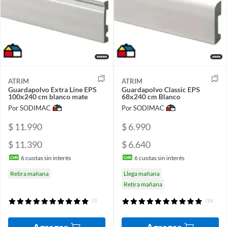
ATRIM
ATRIM
Guardapolvo Extra Line EPS
Guardapolvo Classic EPS
100x240 cm blanco mate
68x240 cm Blanco
Por SODIMAC
Por SODIMAC
$ 11.990
$ 6.990
$ 11.390
$ 6.640
6
cuotas sin interés
6
cuotas sin interés
Retira mañana
Llega mañana
Retira mañana
(1)
(16)