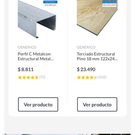
Herramientas Manuales
Sierras Circulares
GENERICO
GENERICO
Perfil C Metalcon
Terciado Estructural
Estructural Metal
Pino 18 mm 122x244
62x20x0.85 mm 6 m
cm
$
8.811
$
23.490
(
93
)
(
868
)
Ver producto
Ver producto