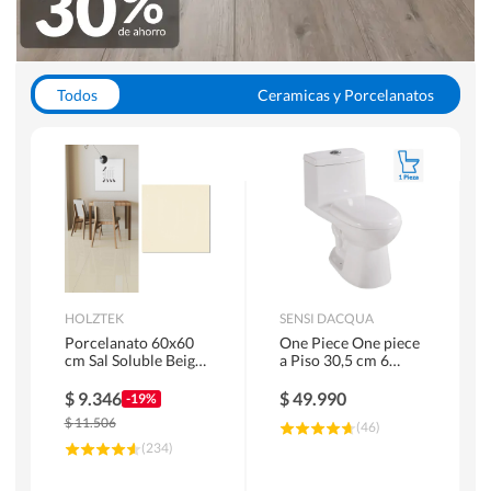
Todos
Ceramicas y Porcelanatos
Calefont y Termos
Pisos Vinilicos
WC y Sanitarios
Pisos Flotantes y Laminados
Pinturas
Duchas y Mamparas
HOLZTEK
SENSI DACQUA
Porcelanato 60x60
One Piece One piece
cm Sal Soluble Beige
a Piso 30,5 cm 6
1.44 m2
Litros Riva Blanco
$
9.346
$
49.990
-19%
$
11.506
(
46
)
(
234
)