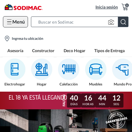
0
Inicia sesión
Menú
Search
Bar
location-
Ingresa tu ubicación
icon
Asesoría
Constructor
Deco Hogar
Tipos de Entrega
Electrohogar
Hogar
Calefacción
Muebles
Mundo Pro
40
16
44
09
EL 18 YA ESTÁ LLEGANDO
DÍAS
HORAS
MIN
SEG