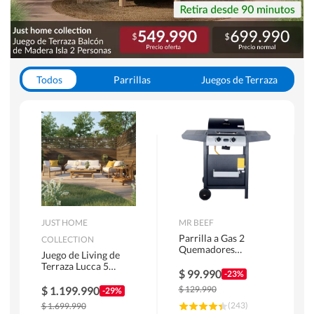
Todos
Parrillas
Juegos de Terraza
Toldos
JUST HOME
MR BEEF
Parrilla a Gas 2
COLLECTION
Quemadores
Juego de Living de
Bandejas Laterales
Terraza Lucca 5
$
99.990
-23%
Personas Natural
$
1.199.990
$
129.990
-29%
(
243
)
$
1.699.990