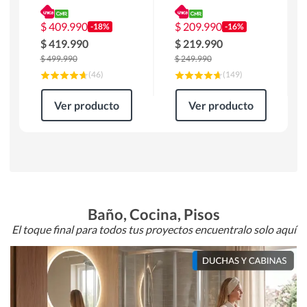
180 x 90 x 76 cm
Atlanta 91x101x94
Café
cm Negro
$
409.990
$
209.990
-18%
-16%
$
419.990
$
219.990
$
499.990
$
249.990
(
46
)
(
149
)
Ver producto
Ver producto
Baño, Cocina, Pisos
El toque final para todos tus proyectos encuentralo solo aquí