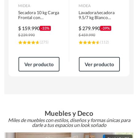
MIDEA
MIDEA
Secadora 10 kg Carga
Lavadora/secadora
Frontal con
9.5/7 kg Blanco
Evacuación Blanco
MLSF-095B/W
MD100A100/W2
$
159.990
$
279.990
-33%
-39%
$
239.990
$
459.990
(
275
)
(
112
)
Ver producto
Ver producto
Muebles y Deco
Miles de muebles con estilos, diseños y formas únicas para
darle a tus espacios un look soñado