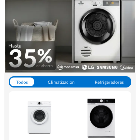
Todos
Climatizacion
Refrigeradores
Lavado y Secado
Cocinas
Aspiradoras
Hornos y Microondas
Otros