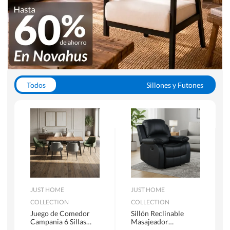
Todos
Sillones y Futones
Juegos de Comedor
Lamparas
Closets
Escritorios y Sillas PC
Racks y Muebles TV
Alfombras
JUST HOME
JUST HOME
COLLECTION
COLLECTION
Juego de Comedor
Sillón Reclinable
Campania 6 Sillas
Masajeador
Mesa Rectangular
Calentador 1 cuerpo