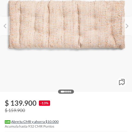
o
f
$ 139.900
n
-13%
I
$ 159.900
r
e
l
Abre tu CMR y ahorra $10.000
l
Acumula hasta
932
CMR Puntos
e