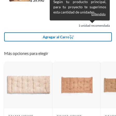
$
39.990
vitaminas, entre otros análogos.
Según tu producto principal,
para tu proyecto te sugerimos
Alto
5 cm
Pinturas de un color a solicitud.
esta cantidad de unidades.
Entendido
Plantas.
De uso personal.
Ancho
60 cm
1
unidad recomendada
Agregar al Carro
Más opciones para elegir