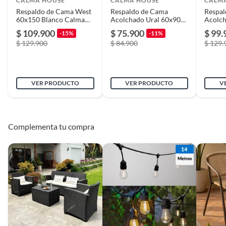
CALMA HOUSE
CALMA HOUSE
CALM
Respaldo de Cama West
Respaldo de Cama
Respal
60x150 Blanco Calma
Acolchado Ural 60x90
Acolch
House
Calma House
Calma
$ 109.900
$ 75.900
$ 99.
-15%
-11%
$ 129.900
$ 84.900
$ 129.
VER PRODUCTO
VER PRODUCTO
V
Complementa tu compra