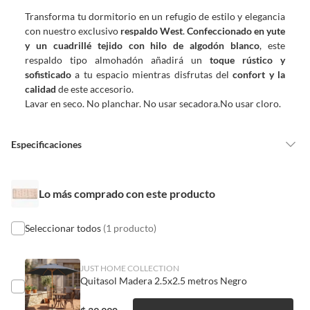
sin uso, tal como te lo entregamos. Ten en cuenta que lo debes haber
Transforma tu dormitorio en un refugio de estilo y elegancia
comprado por internet y que hay ciertas categorías que no tienen este
con nuestro exclusivo
respaldo West
.
Confeccionado en yute
derecho:
y un cuadrillé tejido
con hilo de algodón blanco
, este
Productos que, por su naturaleza, no puedan ser devueltos,
respaldo tipo almohadón añadirá un
toque rústico y
puedan deteriorarse o caducar con rapidez.
sofisticado
a tu espacio mientras disfrutas del
confort y la
Confeccionados a la medida.
calidad
de este accesorio.
De uso personal.
Lavar en seco. No planchar. No usar secadora.No usar cloro.
En sodimac.cl te damos
30 días desde que recibes el producto
. Debe
estar en perfecto estado, con todas sus etiquetas y sin uso, tal como te lo
Especificaciones
entregamos.
Productos digitales que se entregan a través de una descarga
País de origen
India
electrónica, por ejemplo, cupones de experiencia o programas
Lo más comprado con este producto
para el computador.
Productos a pedido o confeccionados a medida.
Seleccionar todos
(1 producto)
Condicion del
Nuevo
Productos que han sido informados como imperfectos, usados,
producto
reparados, abiertos, de segunda selección, remanufacturados o
con alguna deficiencia, que sean comprados en esa condición a
JUST HOME COLLECTION
Quitasol Madera 2.5x2.5 metros Negro
un precio reducido.
Modelo
West
Alimentos, bebidas, medicamentos, suplementos alimenticios,