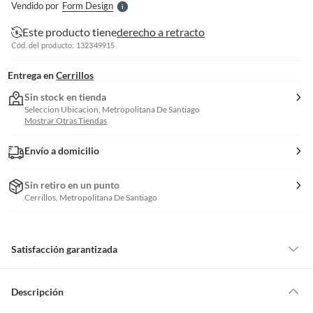
Vendido por
Form Design
S
Este producto tiene
derecho a retracto
Cód. del producto: 132349915
Entrega en
Cerrillos
Sin stock en tienda
Seleccion Ubicacion, Metropolitana De Santiago
Mostrar Otras Tiendas
Envío a domicilio
Sin retiro en un punto
Cerrillos, Metropolitana De Santiago
Satisfacción garantizada
Por ley, tienes hasta
10 días para devolver un producto
si te arrepientes
de la compra.
Descripción
Debe estar en perfecto estado, con todas sus etiquetas, sellos intactos y