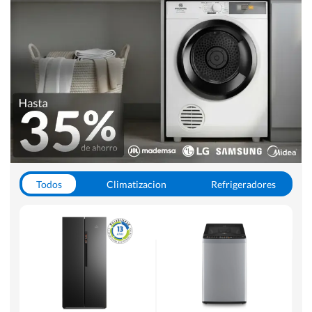
Todos
Climatizacion
Refrigeradores
Lavado y Secado
Cocinas
Aspiradoras
Hornos y Microondas
Otros