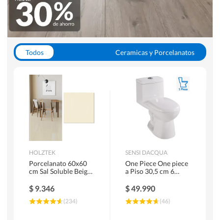
Todos
Ceramicas y Porcelanatos
Calefont y Termos
Pisos Vinilicos
WC y Sanitarios
Pisos Flotantes y Laminados
Pinturas
Duchas y Mamparas
HOLZTEK
SENSI DACQUA
Porcelanato 60x60
One Piece One piece
cm Sal Soluble Beige
a Piso 30,5 cm 6
1.44 m2
Litros Riva Blanco
$
9.346
$
49.990
(
234
)
(
46
)