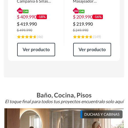
Campania 6 Sillas
Masajeador
Mesa Rectangular
Calentador 1 cuerpo
180 x 90 x 76 cm
Atlanta 91x101x94
Café
cm Negro
$
409.990
$
209.990
-18%
-16%
$
419.990
$
219.990
$
499.990
$
249.990
(
46
)
(
149
)
Ver producto
Ver producto
Baño, Cocina, Pisos
El toque final para todos tus proyectos encuentralo solo aquí