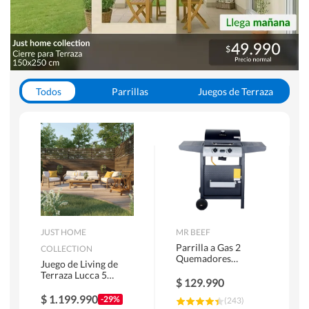
Todos
Parrillas
Juegos de Terraza
Toldos
JUST HOME
MR BEEF
Parrilla a Gas 2
COLLECTION
Quemadores
Juego de Living de
Bandejas Laterales
Terraza Lucca 5
$
129.990
Personas Natural
$
1.199.990
-29%
(
243
)