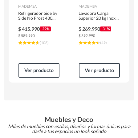
MADEMSA
MADEMSA
Refrigerador Side by
Lavadora Carga
Side No Frost 430
Superior 20 kg Inox
Litros Negro
MDWMT20S
MAS430B
$
415.990
$
269.990
-29%
-31%
$
589.990
$
392.990
(
108
)
(
49
)
Ver producto
Ver producto
Muebles y Deco
Miles de muebles con estilos, diseños y formas únicas para
darle a tus espacios un look soñado