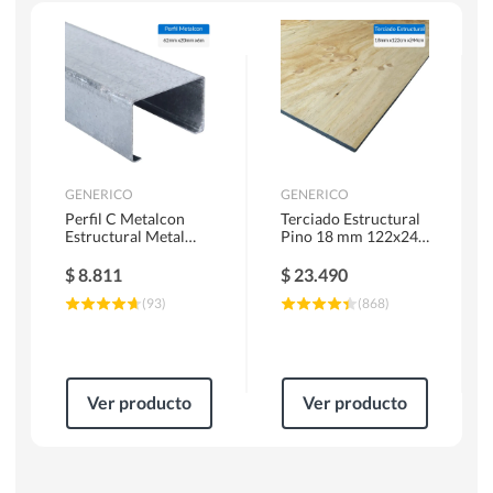
Escaleras
Soldadoras
Herramientas Manuales
Sierras Circulares
GENERICO
GENERICO
Perfil C Metalcon
Terciado Estructural
Estructural Metal
Pino 18 mm 122x244
62x20x0.85 mm 6 m
cm
$
8.811
$
23.490
(
93
)
(
868
)
Ver producto
Ver producto