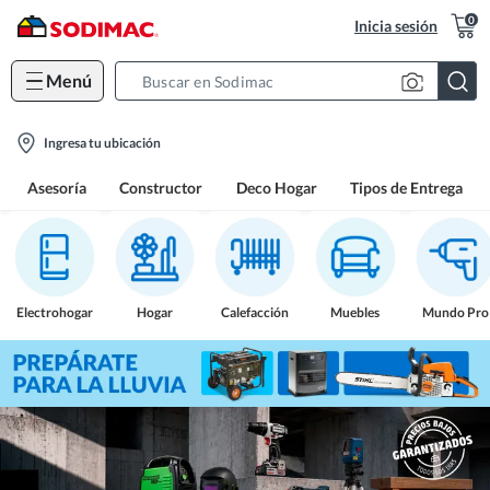
0
Inicia sesión
Menú
Search
Bar
location-
Ingresa tu ubicación
icon
Asesoría
Constructor
Deco Hogar
Tipos de Entrega
Electrohogar
Hogar
Calefacción
Muebles
Mundo Pro