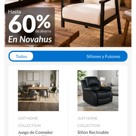
Todos
Sillones y Futones
Juegos de Comedor
Lamparas
Closets
Escritorios y Sillas PC
Racks y Muebles TV
Alfombras
JUST HOME
JUST HOME
COLLECTION
COLLECTION
Juego de Comedor
Sillón Reclinable