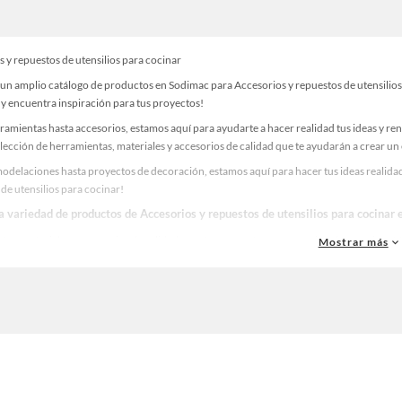
 y repuestos de utensilios para cocinar
un amplio catálogo de productos en Sodimac para Accesorios y repuestos de utensilios 
 y encuentra inspiración para tus proyectos!
ramientas hasta accesorios, estamos aquí para ayudarte a hacer realidad tus ideas y re
lección de herramientas, materiales y accesorios de calidad que te ayudarán a crear un
odelaciones hasta proyectos de decoración, estamos aquí para hacer tus ideas realidad
de utensilios para cocinar!
la variedad de productos de Accesorios y repuestos de utensilios para cocinar
as, materiales y accesorios de calidad para tus proyectos y renovación de espacios. ¡
Mostrar más
 una amplia variedad de productos de Accesorios y repuestos de utensilios para cocin
ón. ¡Visítanos y haz tus ideas realidad!