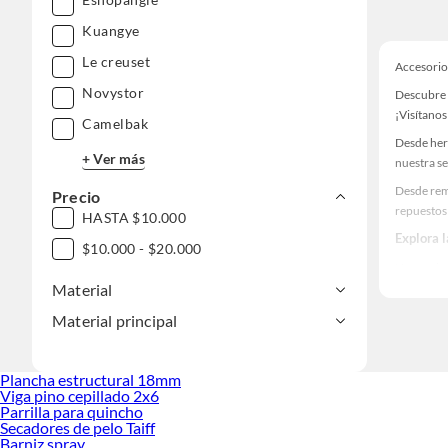
Kuangye
Le creuset
Accesorios
Novystor
Descubre 
¡Visítanos
Camelbak
Desde her
+ Ver más
nuestra se
Desde rem
Precio
repuestos 
HASTA $10.000
Explora 
$10.000 - $20.000
Herramient
Material
Encuentra
y decoraci
Material principal
Plancha estructural 18mm
Viga pino cepillado 2x6
Parrilla para quincho
Secadores de pelo Taiff
Barniz spray