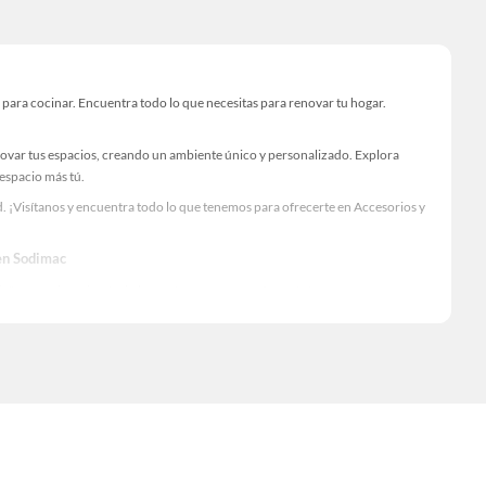
para cocinar. Encuentra todo lo que necesitas para renovar tu hogar.
novar tus espacios, creando un ambiente único y personalizado. Explora
 espacio más tú.
. ¡Visítanos y encuentra todo lo que tenemos para ofrecerte en Accesorios y
 en Sodimac
Visítanos y descubre todo lo que tenemos para ofrecerte!
ar en Sodimac. Encuentra todo lo necesario para tus proyectos de renovación