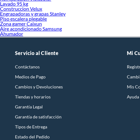
Lavado 95 kg
Construccion Velux
Engrapadoras y grapas Stanley
Piso escalera plegable
Zona gamer Caixun
Aire acondicionado Samsung
Ahumador
Servicio al Cliente
Mi C
Contáctanos
Regist
Medios de Pago
Cambi
Cambios y Devoluciones
Mis C
Tiendas y horarios
Ayuda
Garantía Legal
Garantía de satisfacción
Tipos de Entrega
Estado del Pedido