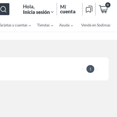
0
Hola
,
Mi
cuenta
Inicia sesión
Tarjetas y cuentas
Tiendas
Ayuda
Vende en Sodimac
1