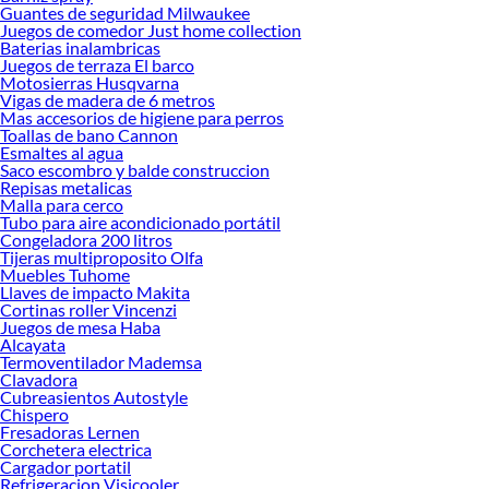
Guantes de seguridad Milwaukee
Juegos de comedor Just home collection
Baterias inalambricas
Juegos de terraza El barco
Motosierras Husqvarna
Vigas de madera de 6 metros
Mas accesorios de higiene para perros
Toallas de bano Cannon
Esmaltes al agua
Saco escombro y balde construccion
Repisas metalicas
Malla para cerco
Tubo para aire acondicionado portátil
Congeladora 200 litros
Tijeras multiproposito Olfa
Muebles Tuhome
Llaves de impacto Makita
Cortinas roller Vincenzi
Juegos de mesa Haba
Alcayata
Termoventilador Mademsa
Clavadora
Cubreasientos Autostyle
Chispero
Fresadoras Lernen
Corchetera electrica
Cargador portatil
Refrigeracion Visicooler