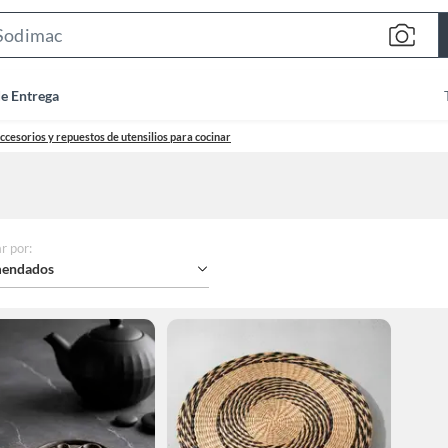
Search
Bar
de Entrega
ccesorios y repuestos de utensilios para cocinar
r por
:
endados