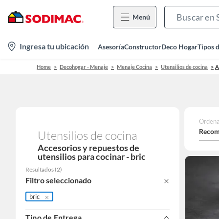
Menú
location-
Ingresa tu ubicación
Asesoría
Constructor
Deco Hogar
Tipos 
icon
Home
Decohogar - Menaje
Menaje Cocina
Utensilios de cocina
A
Ordena
Recom
Utensilios de cocina
Accesorios y repuestos de
utensilios para cocinar - bric
Resultados
(
2
)
Filtro seleccionado
bric
Tipo de Entrega