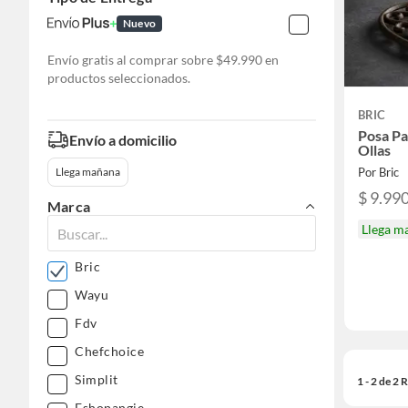
Nuevo
Envío gratis al comprar sobre $49.990 en
productos seleccionados.
BRIC
Posa Pa
Envío a domicilio
Ollas
Por Bric
Llega mañana
$ 9.99
Marca
Llega m
Bric
Wayu
Fdv
Chefchoice
Simplit
1 - 2 de 2
Eshopangie