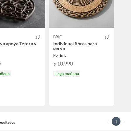
BRIC
va apoya Tetera y
Individual fibras para
servir
Por Bric
0
$ 10.990
añana
Llega mañana
1
 Resultados