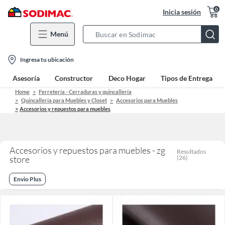
0
Inicia sesión
Menú
Search
Bar
location-
Ingresa tu ubicación
icon
Asesoría
Constructor
Deco Hogar
Tipos de Entrega
Home
Ferretería - Cerraduras y quincallería
Quincallería para Muebles y Closet
Accesorios para Muebles
Accesorios y repuestos para muebles
Accesorios y repuestos para muebles - zg
Resultados
store
(
26
)
Envio Plus