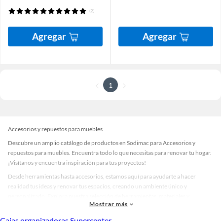
(2)
Agregar
Agregar
1
Accesorios y repuestos para muebles
Descubre un amplio catálogo de productos en Sodimac para Accesorios y
repuestos para muebles. Encuentra todo lo que necesitas para renovar tu hogar.
¡Visítanos y encuentra inspiración para tus proyectos!
Desde herramientas hasta accesorios, estamos aquí para ayudarte a hacer
realidad tus ideas y renovar tus espacios, creando un ambiente único y
personalizado. Explora nuestra selección de herramientas, materiales y
Mostrar más
accesorios de calidad que te ayudarán a crear un espacio más tú.
Cajas organizadoras Supercenter
Desde remodelaciones hasta proyectos de decoración, estamos aquí para hacer