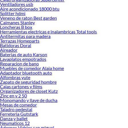
Ventiladores usb
tus ideas realidad. ¡Visítanos y encuentra todo lo que tenemos para ofrecerte en
Aire acondicionado 18000 btu
Accesorios y repuestos para muebles!
Splitter hdmi
Veneno de raton Best garden
Explora la variedad de productos de Accesorios y repuestos para
Caimanes Stanley
muebles en Sodimac
Loncheras B box
Herramientas electricas e inalambricas Total tools
Herramientas, materiales y accesorios de calidad para tus proyectos y
Antitermitas para madera
renovación de espacios. ¡Visítanos y descubre todo lo que tenemos para
Terrazas Homeparts
ofrecerte!
Batidoras Doral
Aireador
Encuentra una amplia variedad de productos de Accesorios y repuestos para
Baterias de auto Karson
muebles en Sodimac. Encuentra todo lo necesario para tus proyectos de
Lavaplatos empotrados
Reparacion de bano
renovación y decoración. ¡Visítanos y haz tus ideas realidad!
Muebles de comedor Alaia home
Adaptador bluetooth auto
Alfombras yute
Zapato de seguridad hombre
Cajas cartones y films
Organizadores de closet Kutz
Zinc en v 2 50
Monomando y llave de ducha
Mesas de comedor
Taladro pedestal
Ferreteria Gutstark
Danza y ballet
Neumaticos 12
Adornos Vidrios san miguel