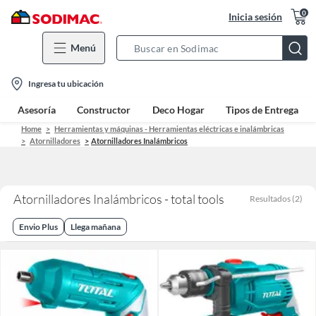
0
Inicia sesión
Menú
Search
Bar
location-
Ingresa tu ubicación
icon
Asesoría
Constructor
Deco Hogar
Tipos de Entrega
Home
Herramientas y máquinas - Herramientas eléctricas e inalámbricas
Atornilladores
Atornilladores Inalámbricos
Atornilladores Inalámbricos - total tools
Resultados
(
2
)
Envio Plus
Llega mañana