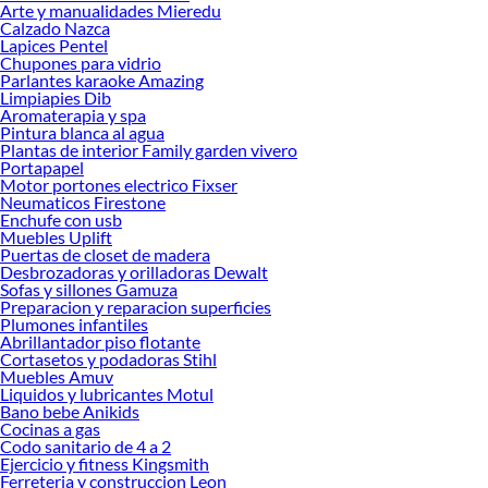
ofrecerte!
Arte y manualidades Mieredu
Calzado Nazca
Encuentra una amplia variedad de productos de Atornilladores Inalámbricos en
Lapices Pentel
Sodimac. Encuentra todo lo necesario para tus proyectos de renovación y
Chupones para vidrio
Parlantes karaoke Amazing
decoración. ¡Visítanos y haz tus ideas realidad!
Limpiapies Dib
Aromaterapia y spa
Pintura blanca al agua
Plantas de interior Family garden vivero
Portapapel
Motor portones electrico Fixser
Neumaticos Firestone
Enchufe con usb
Muebles Uplift
Puertas de closet de madera
Desbrozadoras y orilladoras Dewalt
Sofas y sillones Gamuza
Preparacion y reparacion superficies
Plumones infantiles
Abrillantador piso flotante
Cortasetos y podadoras Stihl
Muebles Amuv
Liquidos y lubricantes Motul
Bano bebe Anikids
Cocinas a gas
Codo sanitario de 4 a 2
Ejercicio y fitness Kingsmith
Ferreteria y construccion Leon