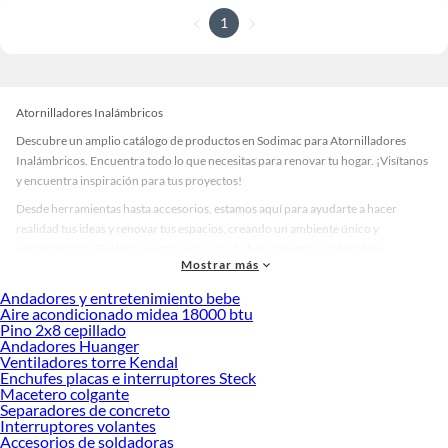
1
Atornilladores Inalámbricos
Descubre un amplio catálogo de productos en Sodimac para Atornilladores
Inalámbricos. Encuentra todo lo que necesitas para renovar tu hogar. ¡Visítanos
y encuentra inspiración para tus proyectos!
Desde herramientas hasta accesorios, estamos aquí para ayudarte a hacer
realidad tus ideas y renovar tus espacios, creando un ambiente único y
personalizado. Explora nuestra selección de herramientas, materiales y
Mostrar más
accesorios de calidad que te ayudarán a crear un espacio más tú.
Andadores y entretenimiento bebe
Desde remodelaciones hasta proyectos de decoración, estamos aquí para hacer
Aire acondicionado midea 18000 btu
tus ideas realidad. ¡Visítanos y encuentra todo lo que tenemos para ofrecerte en
Pino 2x8 cepillado
Atornilladores Inalámbricos!
Andadores Huanger
Ventiladores torre Kendal
Explora la variedad de productos de Atornilladores Inalámbricos en
Enchufes placas e interruptores Steck
Sodimac
Macetero colgante
Separadores de concreto
Herramientas, materiales y accesorios de calidad para tus proyectos y
Interruptores volantes
renovación de espacios. ¡Visítanos y descubre todo lo que tenemos para
Accesorios de soldadoras