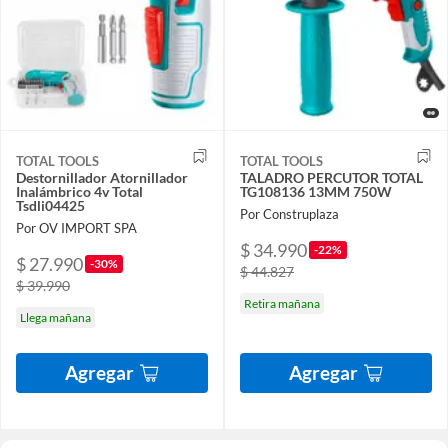
TOTAL TOOLS
TOTAL TOOLS
Destornillador Atornillador
TALADRO PERCUTOR TOTAL
Inalámbrico 4v Total
TG108136 13MM 750W
Tsdli04425
Por Construplaza
Por OV IMPORT SPA
$ 34.990
-22%
$ 27.990
-30%
$ 44.827
$ 39.990
Retira mañana
Llega mañana
Agregar
Agregar