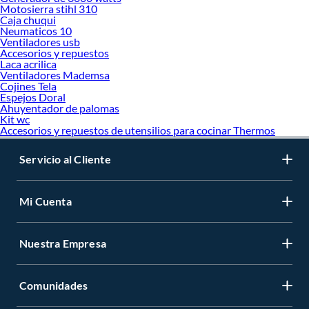
Motosierra stihl 310
Caja chuqui
Neumaticos 10
Ventiladores usb
Accesorios y repuestos
Laca acrilica
Ventiladores Mademsa
Cojines Tela
Espejos Doral
Ahuyentador de palomas
Kit wc
Accesorios y repuestos de utensilios para cocinar Thermos
Servicio al Cliente
Mi Cuenta
Nuestra Empresa
Comunidades