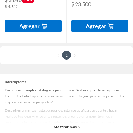
$ 23.500
$ 4.612
Agregar
Agregar
1
Interruptores
Descubre un amplio catálogo de productos en Sodimac para Interruptores.
Encuentra todo lo que necesitas para renovar tu hogar. ¡Visítanos y encuentra
inspiración para tus proyectos!
Desde herramientas hasta accesorios, estamos aquí para ayudarte a hacer
realidad tus ideas y renovar tus espacios, creando un ambiente único y
personalizado. Explora nuestra selección de herramientas, materiales y
Mostrar más
accesorios de calidad que te ayudarán a crear un espacio más tú.