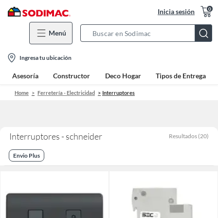
0
Inicia sesión
Menú
Search
Bar
location-
Ingresa tu ubicación
icon
Asesoría
Constructor
Deco Hogar
Tipos de Entrega
Home
Ferretería - Electricidad
Interruptores
Interruptores - schneider
Resultados
(
20
)
Envio Plus