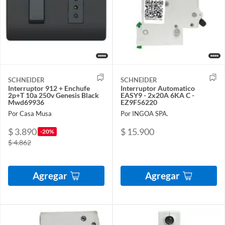
SCHNEIDER
SCHNEIDER
Interruptor 912 + Enchufe
Interruptor Automatico
2p+T 10a 250v Genesis Black
EASY9 - 2x20A 6KA C -
Mwd69936
EZ9F56220
Por Casa Musa
Por INGOA SPA.
$ 3.890
$ 15.900
-20%
$ 4.862
Agregar
Agregar