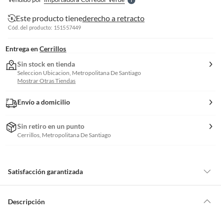
S
Este producto tiene
derecho a retracto
Cód. del producto: 151557449
Entrega en
Cerrillos
Sin stock en tienda
Seleccion Ubicacion, Metropolitana De Santiago
Mostrar Otras Tiendas
Envío a domicilio
Sin retiro en un punto
Cerrillos, Metropolitana De Santiago
Satisfacción garantizada
Por ley, tienes hasta
10 días para devolver un producto
si te arrepientes
de la compra.
Descripción
Debe estar en perfecto estado, con todas sus etiquetas, sellos intactos y
sin uso, tal como te lo entregamos. Ten en cuenta que lo debes haber