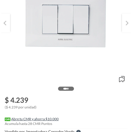
o
f
$ 4.239
n
I
($ 4.239 por unidad)
r
e
l
Abre tu CMR y ahorra $10.000
l
Acumula hasta
28
CMR Puntos
e
Vendido por
Importadora Corredor Verde