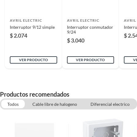
AVRIL ELECTRIC
AVRIL ELECTRIC
AVRIL
Interruptor 9/12 simple
Interruptor conmutador
Interr
9/24
$ 2.074
$ 2.5
$ 3.040
VER PRODUCTO
VER PRODUCTO
V
Productos recomendados
Todos
Cable libre de halogeno
Diferencial electrico
Conduits, Fitting y Accesorios
Enchufe macho
Electricidad
Tableros electrico embutido
Cable NYA