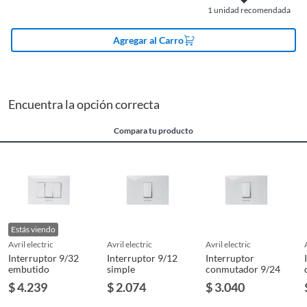
Modelo
KF2301
1
unidad recomendada
Pinturas de un color a solicitud.
Plantas.
Agregar al Carro
Color
Blanco
De uso personal.
Voltaje
120/250 V
Encuentra la opción correcta
Compara tu producto
Amperaje
10 A
Línea
KF
Garantía
6 meses
Estás viendo
avril electric
avril electric
avril electric
Interruptor 9/32
Interruptor 9/12
Interruptor
embutido
simple
conmutador 9/24
$ 4.239
$ 2.074
$ 3.040