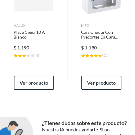
HALUX
MEC
Placa Ciega 10 A
Caja Chuqui Con
Blanco
Precortes En Cara
Interior Para
Tuberías Y Canaletas
$
1.190
$
1.190
(
4
)
(
65
)
Ver producto
Ver producto
¿Tienes dudas sobre este producto?
Nuestra IA puede ayudarte. Si no