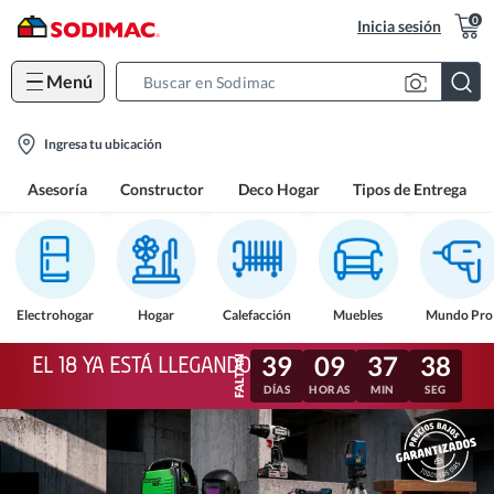
0
Inicia sesión
Menú
Search
Bar
location-
Ingresa tu ubicación
icon
Asesoría
Constructor
Deco Hogar
Tipos de Entrega
Electrohogar
Hogar
Calefacción
Muebles
Mundo Pro
39
09
37
35
EL 18 YA ESTÁ LLEGANDO
DÍAS
HORAS
MIN
SEG