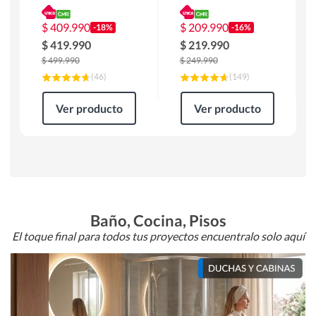
180 x 90 x 76 cm
Atlanta 91x101x94
Café
cm Negro
$
409.990
$
209.990
-18%
-16%
$
419.990
$
219.990
$
499.990
$
249.990
(
46
)
(
149
)
Ver producto
Ver producto
Baño, Cocina, Pisos
El toque final para todos tus proyectos encuentralo solo aquí