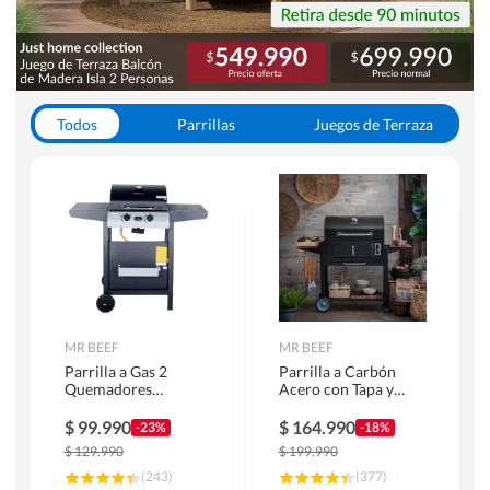
Todos
Parrillas
Juegos de Terraza
Toldos
MR BEEF
MR BEEF
Parrilla a Gas 2
Parrilla a Carbón
Quemadores
Acero con Tapa y
Bandejas Laterales
Bandejas Laterales +
Termómetro
$
99.990
$
164.990
-23%
-18%
$
129.990
$
199.990
(
243
)
(
377
)