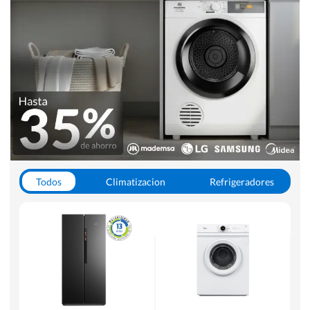
Todos
Climatizacion
Refrigeradores
Lavado y Secado
Cocinas
Aspiradoras
Hornos y Microondas
Otros