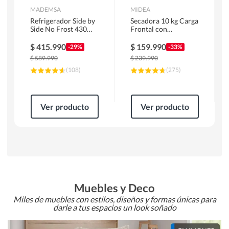
MADEMSA
MIDEA
Refrigerador Side by
Secadora 10 kg Carga
Side No Frost 430
Frontal con
Litros Negro
Evacuación Blanco
MAS430B
MD100A100/W2
$
415.990
$
159.990
-29%
-33%
$
589.990
$
239.990
(
108
)
(
275
)
Ver producto
Ver producto
Muebles y Deco
Miles de muebles con estilos, diseños y formas únicas para
darle a tus espacios un look soñado