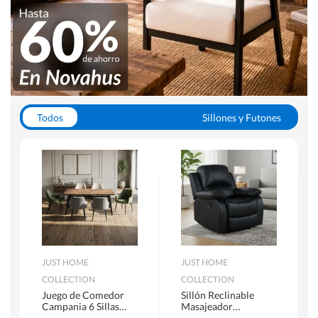
Todos
Sillones y Futones
Juegos de Comedor
Lamparas
Closets
Escritorios y Sillas PC
Racks y Muebles TV
Alfombras
JUST HOME
JUST HOME
COLLECTION
COLLECTION
Juego de Comedor
Sillón Reclinable
Campania 6 Sillas
Masajeador
Mesa Rectangular
Calentador 1 cuerpo