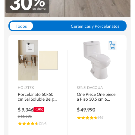
Todos
Ceramicas y Porcelanatos
Calefont y Termos
Pisos Vinilicos
WC y Sanitarios
Pisos Flotantes y Laminados
Pinturas
Duchas y Mamparas
HOLZTEK
SENSI DACQUA
Porcelanato 60x60
One Piece One piece
cm Sal Soluble Beige
a Piso 30,5 cm 6
1.44 m2
Litros Riva Blanco
$
9.346
$
49.990
-19%
$
11.506
(
46
)
(
234
)