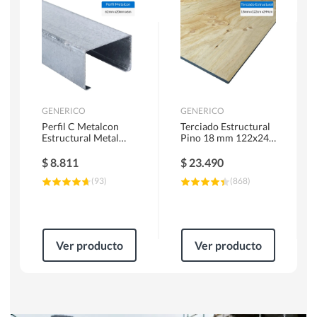
Herramientas Manuales
Sierras Circulares
GENERICO
GENERICO
Perfil C Metalcon
Terciado Estructural
Estructural Metal
Pino 18 mm 122x244
62x20x0.85 mm 6 m
cm
$
8.811
$
23.490
(
93
)
(
868
)
Ver producto
Ver producto