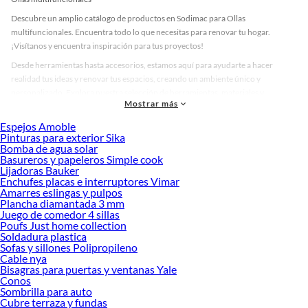
Descubre un amplio catálogo de productos en Sodimac para Ollas
multifuncionales. Encuentra todo lo que necesitas para renovar tu hogar.
¡Visítanos y encuentra inspiración para tus proyectos!
Desde herramientas hasta accesorios, estamos aquí para ayudarte a hacer
realidad tus ideas y renovar tus espacios, creando un ambiente único y
personalizado. Explora nuestra selección de herramientas, materiales y
Mostrar más
accesorios de calidad que te ayudarán a crear un espacio más tú.
Espejos Amoble
Desde remodelaciones hasta proyectos de decoración, estamos aquí para hacer
Pinturas para exterior Sika
tus ideas realidad. ¡Visítanos y encuentra todo lo que tenemos para ofrecerte en
Bomba de agua solar
Ollas multifuncionales!
Basureros y papeleros Simple cook
Lijadoras Bauker
Explora la variedad de productos de Ollas multifuncionales en Sodimac
Enchufes placas e interruptores Vimar
Amarres eslingas y pulpos
Herramientas, materiales y accesorios de calidad para tus proyectos y
Plancha diamantada 3 mm
renovación de espacios. ¡Visítanos y descubre todo lo que tenemos para
Juego de comedor 4 sillas
ofrecerte!
Poufs Just home collection
Soldadura plastica
Encuentra una amplia variedad de productos de Ollas multifuncionales en
Sofas y sillones Polipropileno
Sodimac. Encuentra todo lo necesario para tus proyectos de renovación y
Cable nya
decoración. ¡Visítanos y haz tus ideas realidad!
Bisagras para puertas y ventanas Yale
Conos
Sombrilla para auto
Cubre terraza y fundas