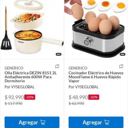
GENERICO
GENERICO
Olla Eléctrica DEZIN 8151 2L
Cocinador Eléctrico de Huevos
Antiadherente 600W Para
MoonFlame 6 Huevos Rápido
Dormitorio
Vapor
Por VYSEGLOBAL
Por VYSEGLOBAL
$ 92.990
$ 48.990
-21%
-22%
$ 117.990
$ 62.990
Agregar
Agregar