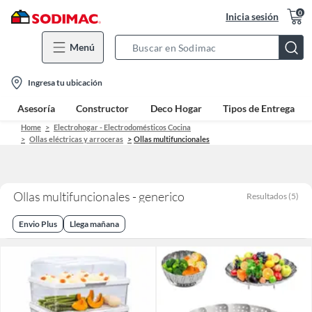
0
Inicia sesión
Menú
Search
Bar
location-
Ingresa tu ubicación
icon
Asesoría
Constructor
Deco Hogar
Tipos de Entrega
Home
Electrohogar - Electrodomésticos Cocina
Ollas eléctricas y arroceras
Ollas multifuncionales
Ollas multifuncionales - generico
Resultados
(
5
)
Envio Plus
Llega mañana