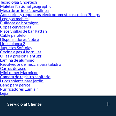
Tecnologia Choetech
Maletas National geographic
Mesa de arrimo Nuevalinea
Accesorios y repuestos electrodomesticos cocina Philips
Lego y armables
Pulidora de hormigon
Copas cerveceras
Pisos y sillas de bar Rattan
Cable paralelo
Dispensadores Nobre
Linea blanca 2
Juguetes Soft play
Cocina a gas 4 hornillas
Ollas a presion Fantuzzi
Lamina de aluminio
Revolvedor de mezcla para taladro
Carros de aseo
Mini pimer Marmicoc
Camara de registro sanitario
Luces solares para jardin
Baño para perros
Purificadores Lumiair
Lejia
Servicio al Cliente