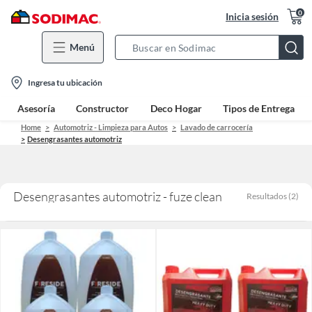
0
Inicia sesión
Menú
Search
Bar
location-
Ingresa tu ubicación
icon
Asesoría
Constructor
Deco Hogar
Tipos de Entrega
Home
Automotriz - Limpieza para Autos
Lavado de carrocería
Desengrasantes automotriz
Desengrasantes automotriz - fuze clean
Resultados
(
2
)