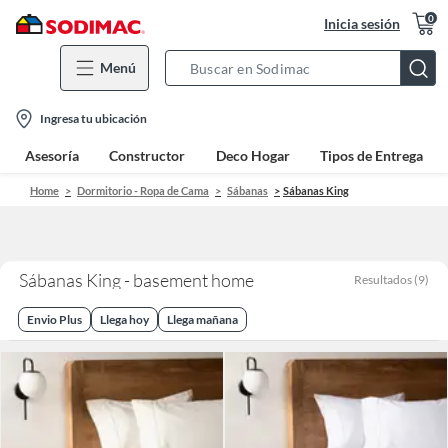
0
Inicia sesión
Menú
Search
Bar
location-
Ingresa tu ubicación
icon
Asesoría
Constructor
Deco Hogar
Tipos de Entrega
Home
Dormitorio - Ropa de Cama
Sábanas
Sábanas King
Sábanas King - basement home
Resultados
(
9
)
Envio Plus
Llega hoy
Llega mañana