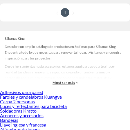
1
Sábanas King
Descubre un amplio catálogo de productos en Sodimac para Sábanas King.
Encuentra todo lo que necesitas para renovar tu hogar. ¡Visítanos y encuentra
inspiración para tus proyectos!
Desde herramientas hasta accesorios, estamos aquí para ayudarte a hacer
realidad tus ideas y renovar tus espacios, creando un ambiente único y
personalizado. Explora nuestra selección de herramientas, materiales y
Mostrar más
accesorios de calidad que te ayudarán a crear un espacio más tú.
Adhesivos para pared
Desde remodelaciones hasta proyectos de decoración, estamos aquí para hacer
Faroles y candelabros Kuangye
tus ideas realidad. ¡Visítanos y encuentra todo lo que tenemos para ofrecerte en
Carpa 2 personas
Sábanas King!
Luces y reflectantes para bicicleta
Soldadoras Kratto
Explora la variedad de productos de Sábanas King en Sodimac
Areneros y accesorios
Bandejas
Herramientas, materiales y accesorios de calidad para tus proyectos y
Llave inglesa y francesa
renovación de espacios. ¡Visítanos y descubre todo lo que tenemos para
Alfombras de juegos