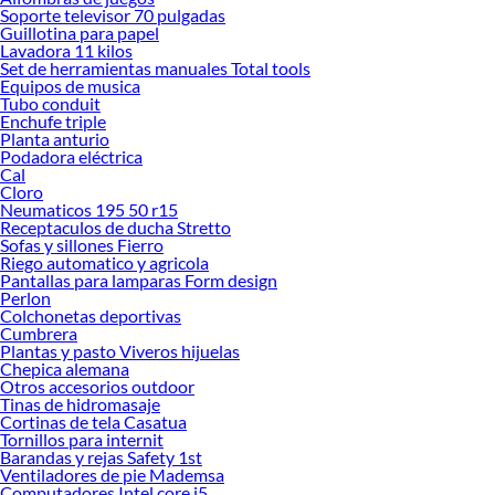
ofrecerte!
Soporte televisor 70 pulgadas
Guillotina para papel
Encuentra una amplia variedad de productos de Sábanas King en Sodimac.
Lavadora 11 kilos
Encuentra todo lo necesario para tus proyectos de renovación y decoración.
Set de herramientas manuales Total tools
¡Visítanos y haz tus ideas realidad!
Equipos de musica
Tubo conduit
Enchufe triple
Planta anturio
Podadora eléctrica
Cal
Cloro
Neumaticos 195 50 r15
Receptaculos de ducha Stretto
Sofas y sillones Fierro
Riego automatico y agricola
Pantallas para lamparas Form design
Perlon
Colchonetas deportivas
Cumbrera
Plantas y pasto Viveros hijuelas
Chepica alemana
Otros accesorios outdoor
Tinas de hidromasaje
Cortinas de tela Casatua
Tornillos para internit
Barandas y rejas Safety 1st
Ventiladores de pie Mademsa
Computadores Intel core i5