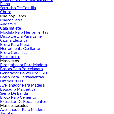
renovación de espacios. ¡Visítanos y descubre todo lo que tenemos para
Plana
ofrecerte!
Serrucho De Costilla
Chuzo
Encuentra una amplia variedad de productos de Tornillos en Sodimac.
Mas populares
Encuentra todo lo necesario para tus proyectos de renovación y decoración.
Marco Sierra
¡Visítanos y haz tus ideas realidad!
Andamio
Caja Inglete
Mochila Para Herramientas
Disco De Lija Para Esmeril
Cizalla Electrica
Broca Para Metal
Herramienta Oscilante
Broca Ceramica
Flexometro
Mas vistos
Pirograbador Para Madera
Brocas Para Porcelanato
Generador Power Pro 3500
Bolso Para Herramientas
Dremel 3000
Avellanador Para Madera
Escuadra Magnetica
Sierra De Banda
Broca Para Cemento
Extractor De Rodamientos
Mas destacados
Avellanador Para Madera
Terrajas