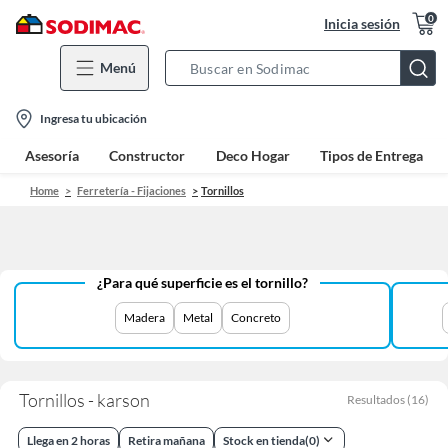
0
Inicia sesión
Menú
Search
Bar
location-
Ingresa tu ubicación
icon
Asesoría
Constructor
Deco Hogar
Tipos de Entrega
Home
Ferretería - Fijaciones
Tornillos
¿Para qué superficie es el tornillo?
Madera
Metal
Concreto
Tornillos - karson
Resultados
(
16
)
Llega en 2 horas
Retira mañana
Stock en tienda
(
0
)