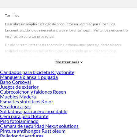
Tornillos
Descubre un amplio catálogo de productos en Sodimac para Tornillos.
Encuentra todo lo que necesitas para renovar tu hogar. ¡Visítanos y encuentra
inspiración para tus proyectos!
Desde herramientas hasta accesorios, estamos aquí para ayudarte a hacer
realidad tus ideas y renovar tus espacios, creando un ambiente único y
personalizado. Explora nuestra selección de herramientas, materiales y
Mostrar más
accesorios de calidad que te ayudarán a crear un espacio más tú.
Candados para bicicleta Kryptonite
Desde remodelaciones hasta proyectos de decoración, estamos aquí para hacer
Manguera plansa 1 pulgada
tus ideas realidad. ¡Visítanos y encuentra todo lo que tenemos para ofrecerte en
Bano Corsoval
Tornillos!
Juegos de exterior
Cubrecolchon y faldones Rosen
Explora la variedad de productos de Tornillos en Sodimac
Muebles Madera
Esmaltes sinteticos Kolor
Herramientas, materiales y accesorios de calidad para tus proyectos y
Secadora a gas
renovación de espacios. ¡Visítanos y descubre todo lo que tenemos para
Soldadura para acero inoxidable
ofrecerte!
Cera para piso flotante
Piso fotolaminado
Encuentra una amplia variedad de productos de Tornillos en Sodimac.
Camara de seguridad Nexxt solutions
Encuentra todo lo necesario para tus proyectos de renovación y decoración.
Pintura antihongos Rust oleum
¡Visítanos y haz tus ideas realidad!
Rallador de verduras