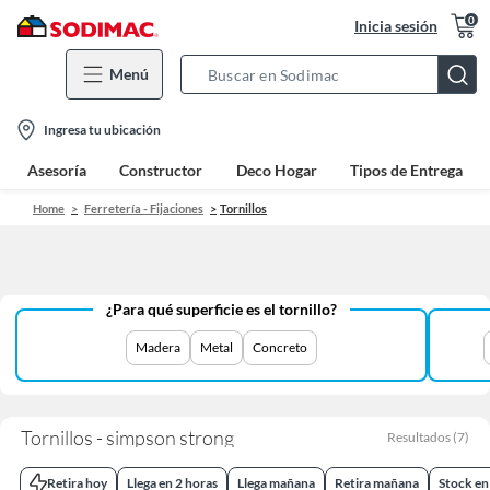
0
Inicia sesión
Menú
Search
Bar
location-
Ingresa tu ubicación
icon
Asesoría
Constructor
Deco Hogar
Tipos de Entrega
Home
Ferretería - Fijaciones
Tornillos
¿Para qué superficie es el tornillo?
Madera
Metal
Concreto
Tornillos - simpson strong
Resultados
(
7
)
Retira hoy
Llega en 2 horas
Llega mañana
Retira mañana
Stock en