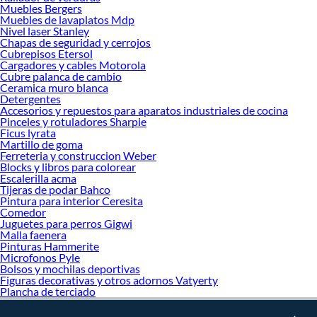
Muebles Bergers
Muebles de lavaplatos Mdp
Nivel laser Stanley
Chapas de seguridad y cerrojos
Cubrepisos Etersol
Cargadores y cables Motorola
Cubre palanca de cambio
Ceramica muro blanca
Detergentes
Accesorios y repuestos para aparatos industriales de cocina
Pinceles y rotuladores Sharpie
Ficus lyrata
Martillo de goma
Ferreteria y construccion Weber
Blocks y libros para colorear
Escalerilla acma
Tijeras de podar Bahco
Pintura para interior Ceresita
Comedor
Juguetes para perros Gigwi
Malla faenera
Pinturas Hammerite
Microfonos Pyle
Bolsos y mochilas deportivas
Figuras decorativas y otros adornos Vatyerty
Plancha de terciado