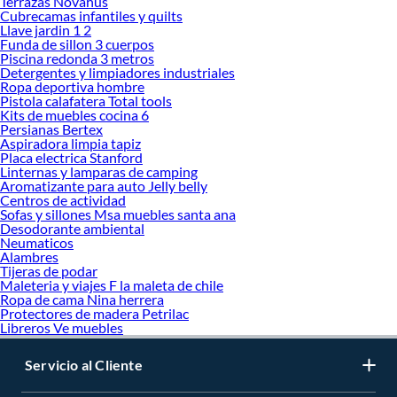
Terrazas Novahus
Cubrecamas infantiles y quilts
Llave jardin 1 2
Funda de sillon 3 cuerpos
Piscina redonda 3 metros
Detergentes y limpiadores industriales
Ropa deportiva hombre
Pistola calafatera Total tools
Kits de muebles cocina 6
Persianas Bertex
Aspiradora limpia tapiz
Placa electrica Stanford
Linternas y lamparas de camping
Aromatizante para auto Jelly belly
Centros de actividad
Sofas y sillones Msa muebles santa ana
Desodorante ambiental
Neumaticos
Alambres
Tijeras de podar
Maleteria y viajes F la maleta de chile
Ropa de cama Nina herrera
Protectores de madera Petrilac
Libreros Ve muebles
Servicio al Cliente