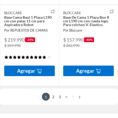
BLOCCARE
BLOCCARE
Base Cama Baul 1 Plaza L190
Base De Cama 1 Plaza Box 8
cm con patas 11 cm para
cm L190 cm con rueda logo.
Aspiradora Robot
Para colchon V. Elastico.
Por REPUESTOS DE CAMAS
Por Bloccare
$ 219.990
$ 157.990
-39%
-40%
$ 359.990
$ 262.990
(2)
Agregar
Agregar
...
1
2
3
9