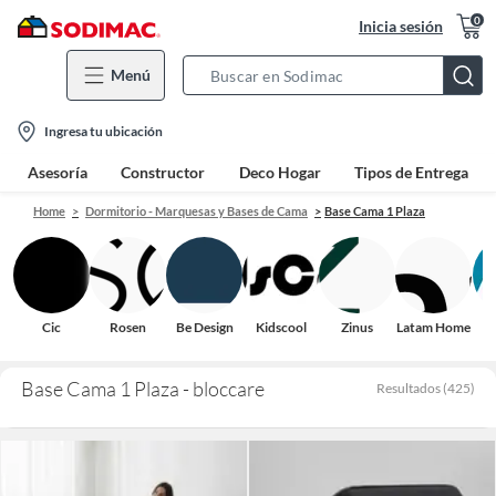
0
Inicia sesión
Menú
Search
Bar
location-
Ingresa tu ubicación
icon
Asesoría
Constructor
Deco Hogar
Tipos de Entrega
Home
Dormitorio - Marquesas y Bases de Cama
Base Cama 1 Plaza
Cic
Rosen
Be Design
Kidscool
Zinus
Latam Home
Base Cama 1 Plaza - bloccare
Resultados
(
425
)