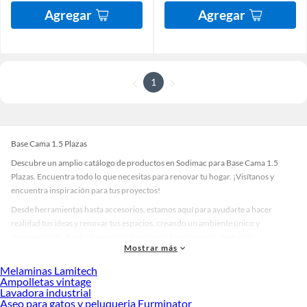
Agregar
Agregar
1
Base Cama 1.5 Plazas
Descubre un amplio catálogo de productos en Sodimac para Base Cama 1.5
Plazas. Encuentra todo lo que necesitas para renovar tu hogar. ¡Visítanos y
encuentra inspiración para tus proyectos!
Desde herramientas hasta accesorios, estamos aquí para ayudarte a hacer
realidad tus ideas y renovar tus espacios, creando un ambiente único y
personalizado. Explora nuestra selección de herramientas, materiales y
Mostrar más
accesorios de calidad que te ayudarán a crear un espacio más tú.
Melaminas Lamitech
Desde remodelaciones hasta proyectos de decoración, estamos aquí para hacer
Ampolletas vintage
tus ideas realidad. ¡Visítanos y encuentra todo lo que tenemos para ofrecerte en
Lavadora industrial
Base Cama 1.5 Plazas!
Aseo para gatos y peluqueria Furminator