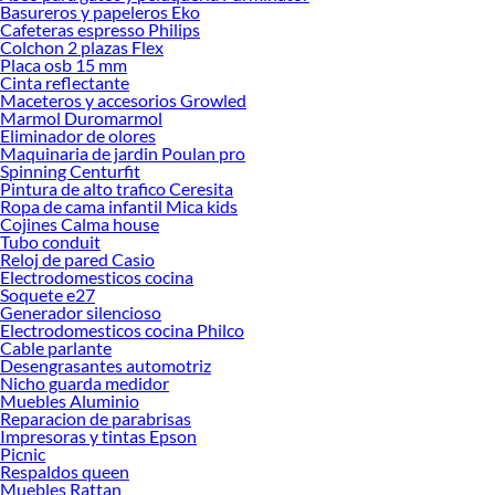
Basureros y papeleros Eko
Explora la variedad de productos de Base Cama 1.5 Plazas en Sodimac
Cafeteras espresso Philips
Colchon 2 plazas Flex
Herramientas, materiales y accesorios de calidad para tus proyectos y
Placa osb 15 mm
renovación de espacios. ¡Visítanos y descubre todo lo que tenemos para
Cinta reflectante
ofrecerte!
Maceteros y accesorios Growled
Marmol Duromarmol
Encuentra una amplia variedad de productos de Base Cama 1.5 Plazas en
Eliminador de olores
Sodimac. Encuentra todo lo necesario para tus proyectos de renovación y
Maquinaria de jardin Poulan pro
decoración. ¡Visítanos y haz tus ideas realidad!
Spinning Centurfit
Pintura de alto trafico Ceresita
Ropa de cama infantil Mica kids
Cojines Calma house
Tubo conduit
Reloj de pared Casio
Electrodomesticos cocina
Soquete e27
Generador silencioso
Electrodomesticos cocina Philco
Cable parlante
Desengrasantes automotriz
Nicho guarda medidor
Muebles Aluminio
Reparacion de parabrisas
Impresoras y tintas Epson
Picnic
Respaldos queen
Muebles Rattan