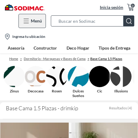
0
Inicia sesión
Menú
Search
Bar
location-
Ingresa tu ubicación
icon
Asesoría
Constructor
Deco Hogar
Tipos de Entrega
Home
Dormitorio - Marquesas y Bases de Cama
Base Cama 1.5 Plazas
Zinus
Decocasa
Rosen
Dulces
Cic
Illusions
Sueños
Base Cama 1.5 Plazas - drimkip
Resultados
(
4
)