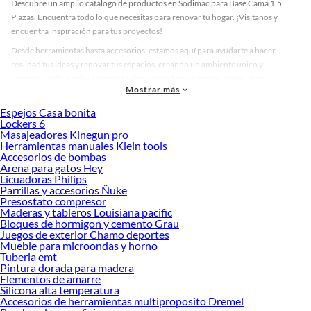
Descubre un amplio catálogo de productos en Sodimac para Base Cama 1.5
Plazas. Encuentra todo lo que necesitas para renovar tu hogar. ¡Visítanos y
encuentra inspiración para tus proyectos!
Desde herramientas hasta accesorios, estamos aquí para ayudarte a hacer
realidad tus ideas y renovar tus espacios, creando un ambiente único y
personalizado. Explora nuestra selección de herramientas, materiales y
Mostrar más
accesorios de calidad que te ayudarán a crear un espacio más tú.
Espejos Casa bonita
Desde remodelaciones hasta proyectos de decoración, estamos aquí para hacer
Lockers 6
tus ideas realidad. ¡Visítanos y encuentra todo lo que tenemos para ofrecerte en
Masajeadores Kinegun pro
Base Cama 1.5 Plazas!
Herramientas manuales Klein tools
Accesorios de bombas
Explora la variedad de productos de Base Cama 1.5 Plazas en Sodimac
Arena para gatos Hey
Licuadoras Philips
Herramientas, materiales y accesorios de calidad para tus proyectos y
Parrillas y accesorios Ñuke
renovación de espacios. ¡Visítanos y descubre todo lo que tenemos para
Presostato compresor
ofrecerte!
Maderas y tableros Louisiana pacific
Bloques de hormigon y cemento Grau
Encuentra una amplia variedad de productos de Base Cama 1.5 Plazas en
Juegos de exterior Chamo deportes
Sodimac. Encuentra todo lo necesario para tus proyectos de renovación y
Mueble para microondas y horno
decoración. ¡Visítanos y haz tus ideas realidad!
Tuberia emt
Pintura dorada para madera
Elementos de amarre
Silicona alta temperatura
Accesorios de herramientas multiproposito Dremel