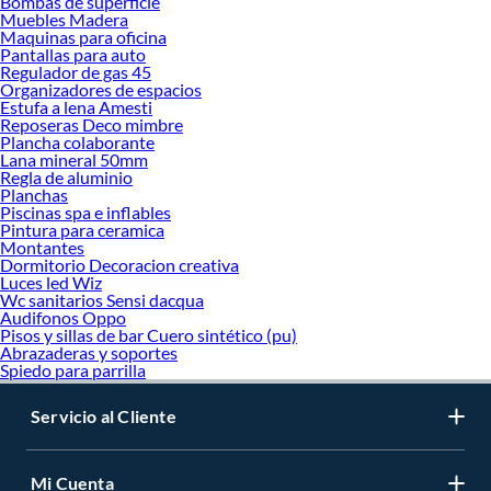
Bombas de superficie
Muebles Madera
Maquinas para oficina
Pantallas para auto
Regulador de gas 45
Organizadores de espacios
Estufa a lena Amesti
Reposeras Deco mimbre
Plancha colaborante
Lana mineral 50mm
Regla de aluminio
Planchas
Piscinas spa e inflables
Pintura para ceramica
Montantes
Dormitorio Decoracion creativa
Luces led Wiz
Wc sanitarios Sensi dacqua
Audifonos Oppo
Pisos y sillas de bar Cuero sintético (pu)
Abrazaderas y soportes
Spiedo para parrilla
Servicio al Cliente
Mi Cuenta