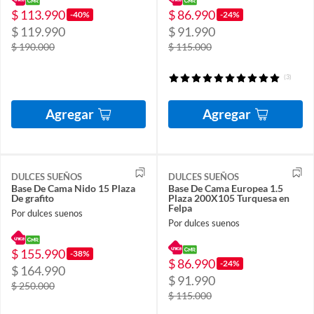
$ 113.990
$ 86.990
-40%
-24%
$ 119.990
$ 91.990
$ 190.000
$ 115.000
(3)
Agregar
Agregar
DULCES SUEÑOS
DULCES SUEÑOS
Base De Cama Nido 15 Plaza
Base De Cama Europea 1.5
De grafito
Plaza 200X105 Turquesa en
Felpa
Por dulces suenos
Por dulces suenos
$ 155.990
-38%
$ 86.990
-24%
$ 164.990
$ 91.990
$ 250.000
$ 115.000