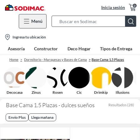
0
Inicia sesión
Menú
Search
Bar
location-
Ingresa tu ubicación
icon
Asesoría
Constructor
Deco Hogar
Tipos de Entrega
Home
Dormitorio - Marquesas y Bases de Cama
Base Cama 1.5 Plazas
Decocasa
Zinus
Rosen
Cic
Drimkip
Illusions
Base Cama 1.5 Plazas - dulces sueños
Resultados
(
28
)
Envio Plus
Llega mañana