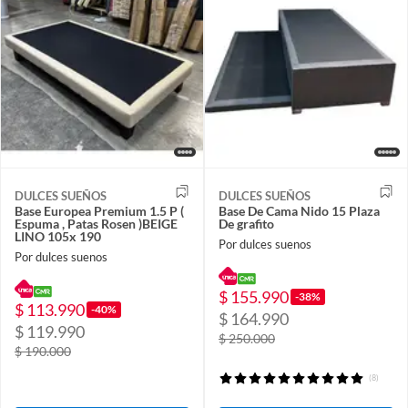
DULCES SUEÑOS
DULCES SUEÑOS
Base Europea Premium 1.5 P (
Base De Cama Nido 15 Plaza
Espuma , Patas Rosen )BEIGE
De grafito
LINO 105x 190
Por dulces suenos
Por dulces suenos
$ 155.990
-38%
$ 113.990
-40%
$ 164.990
$ 119.990
$ 250.000
$ 190.000
(8)