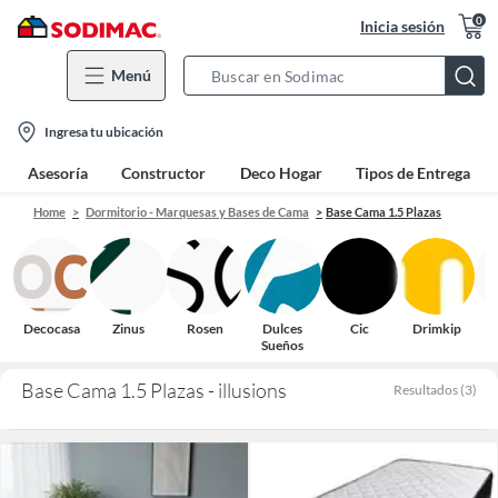
0
Inicia sesión
Menú
Search
Bar
location-
Ingresa tu ubicación
icon
Asesoría
Constructor
Deco Hogar
Tipos de Entrega
Home
Dormitorio - Marquesas y Bases de Cama
Base Cama 1.5 Plazas
Decocasa
Zinus
Rosen
Dulces
Cic
Drimkip
Sueños
Base Cama 1.5 Plazas - illusions
Resultados
(
3
)