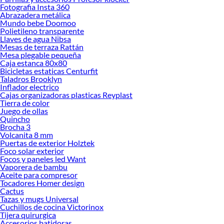
Fotografia Insta 360
renovación de espacios. ¡Visítanos y descubre todo lo que tenemos para
Abrazadera metálica
ofrecerte!
Mundo bebe Doomoo
Polietileno transparente
Encuentra una amplia variedad de productos de Base Cama 1.5 Plazas en
Llaves de agua Nibsa
Sodimac. Encuentra todo lo necesario para tus proyectos de renovación y
Mesas de terraza Rattán
decoración. ¡Visítanos y haz tus ideas realidad!
Mesa plegable pequeña
Caja estanca 80x80
Bicicletas estaticas Centurfit
Taladros Brooklyn
Inflador electrico
Cajas organizadoras plasticas Reyplast
Tierra de color
Juego de ollas
Quincho
Brocha 3
Volcanita 8 mm
Puertas de exterior Holztek
Foco solar exterior
Focos y paneles led Want
Vaporera de bambu
Aceite para compresor
Tocadores Homer design
Cactus
Tazas y mugs Universal
Cuchillos de cocina Victorinox
Tijera quirurgica
Accesorios batidoras