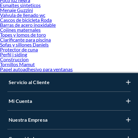
Foco luz negra
Esmaltes sinteticos
Menaje Guzzini
Valvula de llenado wc
Cascos de bicicleta Roda
Barras de acero inoxidable
Cojines maternales
Topes y lomos de toro
Clarificante para piscina
Sofas y sillones Daniels
Protector de cuna
Perfil j siding
Construccion
Tornillos Mamut
Papel autoadhesivo para ventanas
Servicio al Cliente
Mi Cuenta
Nuestra Empresa