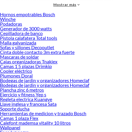
Mostrar más
accesorios de calidad que te ayudarán a crear un espacio más tú.
Hornos empotrables Bosch
Desde remodelaciones hasta proyectos de decoración, estamos aquí para hacer
Winche
tus ideas realidad. ¡Visítanos y encuentra todo lo que tenemos para ofrecerte en
Podadoras
Base Cama 1.5 Plazas!
Generador de 3000 watts
Cepilladora de banco
Explora la variedad de productos de Base Cama 1.5 Plazas en Sodimac
Pistola calafatera Total tools
Malla galvanizada
Herramientas, materiales y accesorios de calidad para tus proyectos y
Sofas y sillones Decooutlet
renovación de espacios. ¡Visítanos y descubre todo lo que tenemos para
Cinta doble contacto 3m extra fuerte
ofrecerte!
Mascaras de soldar
Cajas organizadoras Tnakiex
Encuentra una amplia variedad de productos de Base Cama 1.5 Plazas en
Camas 1 5 plazas Drimkip
Sodimac. Encuentra todo lo necesario para tus proyectos de renovación y
Cooler eléctrico
decoración. ¡Visítanos y haz tus ideas realidad!
Plumones Doral
Bodegas de jardin y organizadores Homeclaf
Bodegas de jardin y organizadores Homeclaf
Plancha zinc 6 metros
Ejercicio y fitness Yep s
Regleta electrica Kuangye
Llave inglesa y francesa Sata
Soporte ducha
Herramientas de medicion y trazado Bosch
Camas 1 plaza Flex
Calefont mademsa vitality 10 litros
Wallpanel