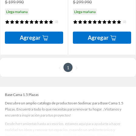
$ 199.990
$ 299.990
Llega mañana
Llega mañana
(2)
(2)
Agregar
Agregar
1
Base Cama 1.5 Plazas
Descubre un amplio catálogo de productos en Sodimac para Base Cama 1.5
Plazas. Encuentra todo lo que necesitas para renovar tu hogar. ¡Visítanos y
encuentra inspiración para tus proyectos!
Desde herramientas hasta accesorios, estamos aquí para ayudarte a hacer
realidad tus ideas y renovar tus espacios, creando un ambiente único y
personalizado. Explora nuestra selección de herramientas, materiales y