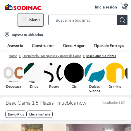
0
Inicia sesión
Menú
Search
Bar
location-
Ingresa tu ubicación
icon
Asesoría
Constructor
Deco Hogar
Tipos de Entrega
Home
Dormitorio - Marquesas y Bases de Cama
Base Cama 1.5 Plazas
Decocasa
Zinus
Rosen
Cic
Dulces
Drimkip
I
Sueños
Base Cama 1.5 Plazas - muebles new
Resultados
(
10
)
Envio Plus
Llega mañana