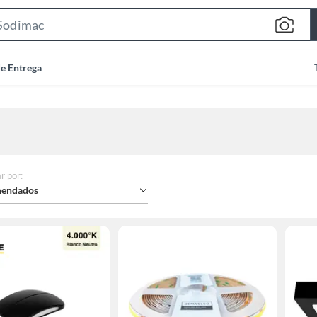
Search
Bar
de Entrega
r por
:
endados