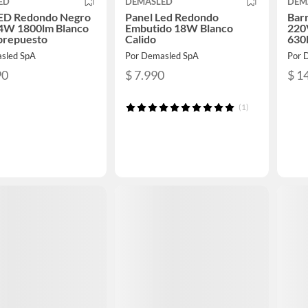
ED
DEMASLED
DEM
LED Redondo Negro
Panel Led Redondo
Bar
4W 1800lm Blanco
Embutido 18W Blanco
220
brepuesto
Calido
630
sled SpA
Por Demasled SpA
Por 
90
$ 7.990
$ 1
(1)