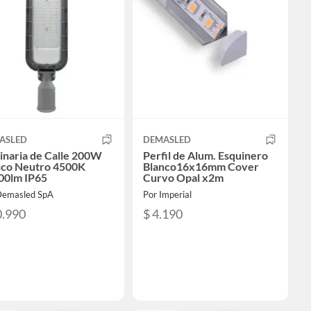
ASLED
DEMASLED
inaria de Calle 200W
Perfil de Alum. Esquinero
nco Neutro 4500K
Blanco16x16mm Cover
00lm IP65
Curvo Opal x2m
Demasled SpA
Por Imperial
0.990
$ 4.190