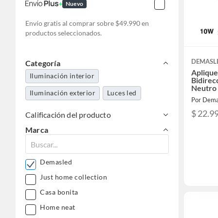
Nuevo
Envío gratis al comprar sobre $49.990 en
productos seleccionados.
DEMASL
Categoría
Aplique
Iluminación interior
Bidirec
Neutro
Iluminación exterior
Luces led
Por Dema
$ 22.9
Calificación del producto
Marca
Demasled
Just home collection
Casa bonita
Home neat