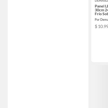
DEMASL
Panel 
30cm 2
Frío So
Por Dema
$ 10.9