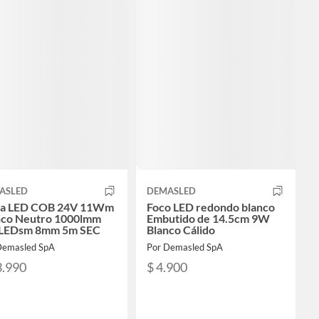
ASLED
DEMASLED
ta LED COB 24V 11Wm
Foco LED redondo blanco
nco Neutro 1000lmm
Embutido de 14.5cm 9W
LEDsm 8mm 5m SEC
Blanco Cálido
Demasled SpA
Por Demasled SpA
3.990
$ 4.900