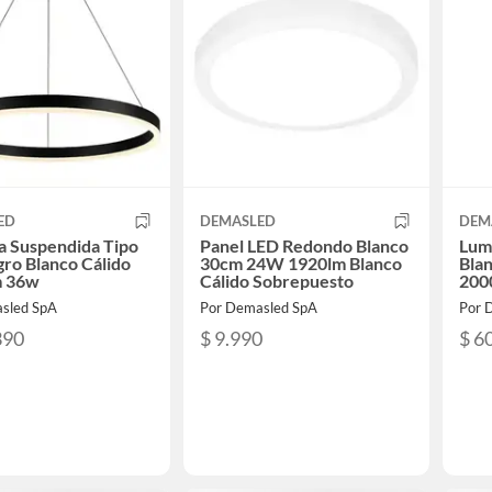
ED
DEMASLED
DEM
a Suspendida Tipo
Panel LED Redondo Blanco
Lum
ro Blanco Cálido
30cm 24W 1920lm Blanco
Bla
 36w
Cálido Sobrepuesto
200
sled SpA
Por Demasled SpA
Por 
390
$ 9.990
$ 6