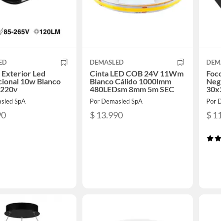
ED
DEMASLED
DEM
 Exterior Led
Cinta LED COB 24V 11Wm
Foc
cional 10w Blanco
Blanco Cálido 1000lmm
Neg
 220v
480LEDsm 8mm 5m SEC
30x
sled SpA
Por Demasled SpA
Por 
90
$ 13.990
$ 1