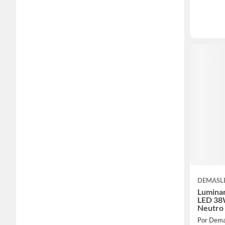
DEMASL
Luminar
LED 38
Neutro
265Vac
Por Dema