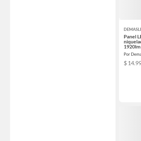
DEMASL
Panel 
niquel
1920lm
Sobrep
Por Dema
$ 14.9