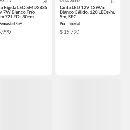
ASLED
DEMASLED
ra Rígida LED SMD2835
Cinta LED 12V 12W/m
V 7W Blanco Frío
Blanco Cálido, 120 LEDs/m,
lm 72 LEDs 80cm
5m, SEC
Demasled SpA
Por Imperial
4.990
$ 15.790