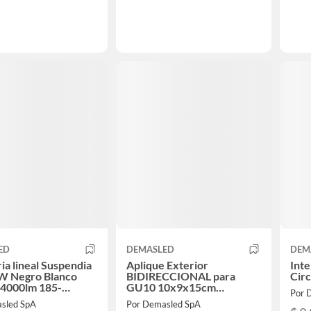
ED
DEMASLED
DEM
ia lineal Suspendia
Aplique Exterior
Inte
W Negro Blanco
BIDIRECCIONAL para
Cir
 4000lm 185-
GU10 10x9x15cm
Por 
220Vacblanco
sled SpA
Por Demasled SpA