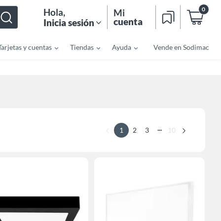
0
Hola
,
Mi
cuenta
Inicia sesión
Tarjetas y cuentas
Tiendas
Ayuda
Vende en Sodimac
...
1
2
3
10