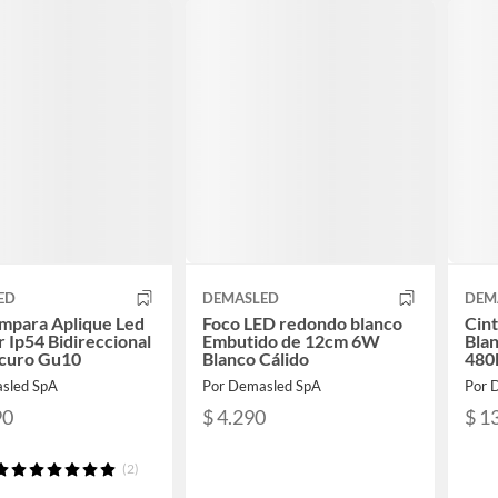
ED
DEMASLED
DEM
mpara Aplique Led
Foco LED redondo blanco
Cin
r Ip54 Bidireccional
Embutido de 12cm 6W
Bla
scuro Gu10
Blanco Cálido
480
sled SpA
Por Demasled SpA
Por 
90
$ 4.290
$ 1
(2)