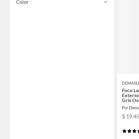
Color
DEMASL
Foco La
Exterio
Gris O
Por Dema
$ 19.4