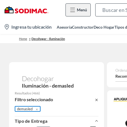
Menú
location-
Ingresa tu ubicación
Asesoría
Constructor
Deco Hogar
Tipos 
icon
Home
Decohogar - Iluminación
Ordena
Recom
Decohogar
Iluminación - demasled
Resultados
(
466
)
Filtro seleccionado
demasled
Tipo de Entrega