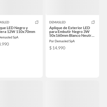
ASLED
DEMASLED
ique LED Negro y
Aplique de Exterior LED
era 12W 110x70mm
para Embutir Negro 3W
50x160mm Blanco Neutro
Demasled SpA
4000K IP65
Por Demasled SpA
3.990
$ 14.990