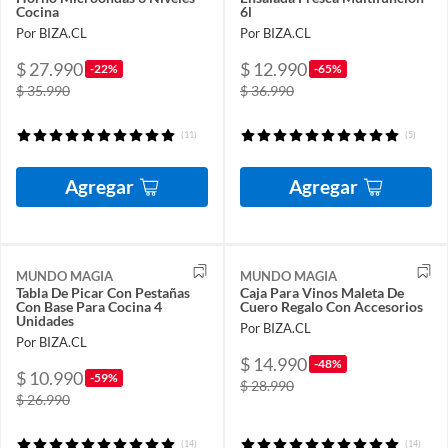
Cocina
6l
Por BIZA.CL
Por BIZA.CL
$ 27.990
$ 12.990
-22%
-65%
$ 35.990
$ 36.990
(11)
(5)
Agregar
Agregar
MUNDO MAGIA
MUNDO MAGIA
Tabla De Picar Con Pestañas
Caja Para Vinos Maleta De
Con Base Para Cocina 4
Cuero Regalo Con Accesorios
Unidades
Por BIZA.CL
Por BIZA.CL
$ 14.990
-48%
$ 10.990
-59%
$ 28.990
$ 26.990
(14)
(14)