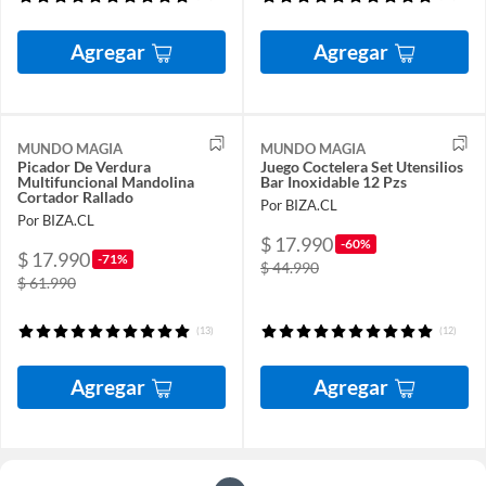
Agregar
Agregar
MUNDO MAGIA
MUNDO MAGIA
Picador De Verdura
Juego Coctelera Set Utensilios
Multifuncional Mandolina
Bar Inoxidable 12 Pzs
Cortador Rallado
Por BIZA.CL
Por BIZA.CL
$ 17.990
-60%
$ 17.990
-71%
$ 44.990
$ 61.990
(13)
(12)
Agregar
Agregar