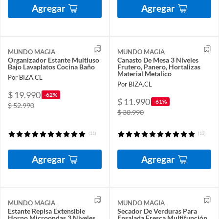
Agregar
Agregar
MUNDO MAGIA
MUNDO MAGIA
Organizador Estante Multiuso
Canasto De Mesa 3 Niveles
Bajo Lavaplatos Cocina Baño
Frutero, Panero, Hortalizas
Material Metalico
Por BIZA.CL
Por BIZA.CL
$ 19.990
-62%
$ 11.990
-61%
$ 52.990
$ 30.990
(11)
(13)
Agregar
Agregar
MUNDO MAGIA
MUNDO MAGIA
Estante Repisa Extensible
Secador De Verduras Para
Horno Microondas 3 Niveles
Ensalada Fresca Multifunción