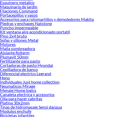
Esquinero metalico
todo lo necesario para tus proyectos de renovación y decoración. ¡Visítanos y
Maquinaria de jardin
haz tus ideas realidad!
Fijaciones Command
Portacepillos y vasos
Accesorios para rotomartillos y demoledores Makita
Piedras y enchapes Natstone
Poncho impermeable
Kit ventana aire acondicionado portatil
Pino 2x4 bruto
Sofas y sillones Metal
Motores
Malla sombreadora
Aislante fisiterm
Plumavit 50mm
Fertilizante para pasto
Cortadoras de pasto Hyundai
Cepilladora de banco
Diferencial electrico Legrand
Heno
Individuales Just home collection
Neumaticos Mirage
Menaje Home logics
Canaleta electrica y accesorios
Olla para hacer cabritas
Platina 30x2mm
Tinas de hidromasaje Sensi dacqua
Modulos enchufe
Bicicletas infantiles