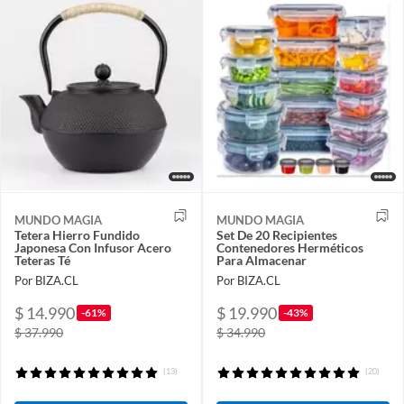
MUNDO MAGIA
MUNDO MAGIA
Tetera Hierro Fundido
Set De 20 Recipientes
Japonesa Con Infusor Acero
Contenedores Herméticos
Teteras Té
Para Almacenar
Por BIZA.CL
Por BIZA.CL
$ 14.990
$ 19.990
-61%
-43%
$ 37.990
$ 34.990
(13)
(20)