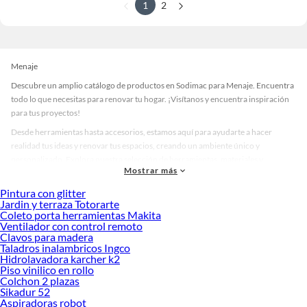
1
2
Menaje
Descubre un amplio catálogo de productos en Sodimac para Menaje. Encuentra
todo lo que necesitas para renovar tu hogar. ¡Visítanos y encuentra inspiración
para tus proyectos!
Desde herramientas hasta accesorios, estamos aquí para ayudarte a hacer
realidad tus ideas y renovar tus espacios, creando un ambiente único y
personalizado. Explora nuestra selección de herramientas, materiales y
Mostrar más
accesorios de calidad que te ayudarán a crear un espacio más tú.
Pintura con glitter
Desde remodelaciones hasta proyectos de decoración, estamos aquí para hacer
Jardin y terraza Totorarte
tus ideas realidad. ¡Visítanos y encuentra todo lo que tenemos para ofrecerte en
Coleto porta herramientas Makita
Menaje!
Ventilador con control remoto
Clavos para madera
Explora la variedad de productos de Menaje en Sodimac
Taladros inalambricos Ingco
Hidrolavadora karcher k2
Herramientas, materiales y accesorios de calidad para tus proyectos y
Piso vinilico en rollo
renovación de espacios. ¡Visítanos y descubre todo lo que tenemos para
Colchon 2 plazas
ofrecerte!
Sikadur 52
Aspiradoras robot
Encuentra una amplia variedad de productos de Menaje en Sodimac. Encuentra