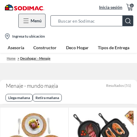
0
Inicia sesión
Menú
Search
Bar
location-
Ingresa tu ubicación
icon
Asesoría
Constructor
Deco Hogar
Tipos de Entrega
Home
Decohogar - Menaje
Menaje - mundo magia
Resultados
(
51
)
Llega mañana
Retira mañana