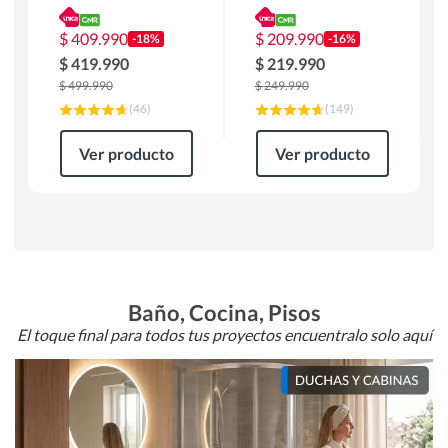
180 x 90 x 76 cm
Atlanta 91x101x94
Café
cm Negro
$
409.990
$
209.990
-18%
-16%
$
419.990
$
219.990
$
499.990
$
249.990
(
46
)
(
149
)
Ver producto
Ver producto
Baño, Cocina, Pisos
El toque final para todos tus proyectos encuentralo solo aquí