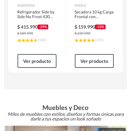
MADEMSA
MIDEA
Refrigerador Side by
Secadora 10 kg Carga
Side No Frost 430
Frontal con
Litros Negro
Evacuación Blanco
MAS430B
MD100A100/W2
$
415.990
$
159.990
-29%
-33%
$
589.990
$
239.990
(
108
)
(
275
)
Ver producto
Ver producto
Muebles y Deco
Miles de muebles con estilos, diseños y formas únicas para
darle a tus espacios un look soñado