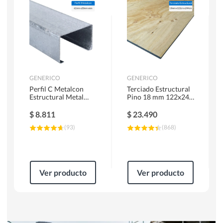
Herramientas Manuales
Sierras Circulares
GENERICO
GENERICO
Perfil C Metalcon
Terciado Estructural
Estructural Metal
Pino 18 mm 122x244
62x20x0.85 mm 6 m
cm
$
8.811
$
23.490
(
93
)
(
868
)
Ver producto
Ver producto