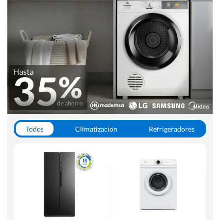
Todos
Climatizacion
Refrigeradores
Lavado y Secado
Cocinas
Aspiradoras
Hornos y Microondas
Otros