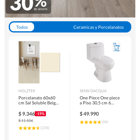
Todos
Ceramicas y Porcelanatos
Calefont y Termos
Pisos Vinilicos
WC y Sanitarios
Pisos Flotantes y Laminados
Pinturas
Duchas y Mamparas
HOLZTEK
SENSI DACQUA
Porcelanato 60x60
One Piece One piece
cm Sal Soluble Beige
a Piso 30,5 cm 6
1.44 m2
Litros Riva Blanco
$
9.346
$
49.990
-19%
$
11.506
(
46
)
(
234
)