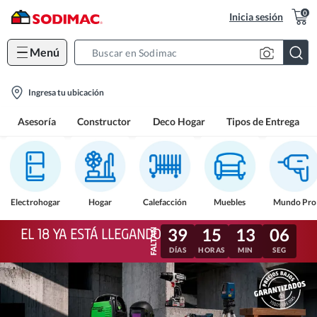
0
Inicia sesión
Menú
Search
Bar
location-
Ingresa tu ubicación
icon
Asesoría
Constructor
Deco Hogar
Tipos de Entrega
Electrohogar
Hogar
Calefacción
Muebles
Mundo Pro
39
15
13
03
EL 18 YA ESTÁ LLEGANDO
DÍAS
HORAS
MIN
SEG