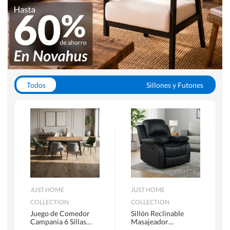
Todos
Sillones y Futones
Juegos de Comedor
Lamparas
Closets
Escritorios y Sillas PC
Racks y Muebles TV
Alfombras
JUST HOME
JUST HOME
COLLECTION
COLLECTION
Juego de Comedor
Sillón Reclinable
Campania 6 Sillas
Masajeador
Mesa Rectangular
Calentador 1 cuerpo