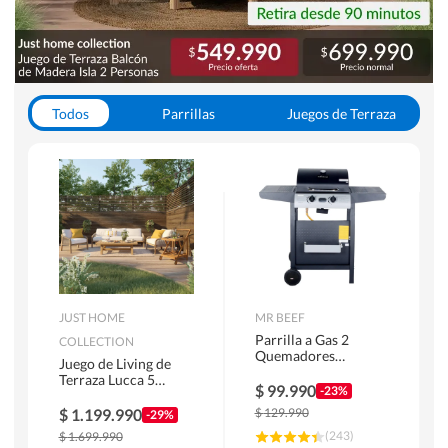
Todos
Parrillas
Juegos de Terraza
Toldos
JUST HOME
MR BEEF
Parrilla a Gas 2
COLLECTION
Quemadores
Juego de Living de
Bandejas Laterales
Terraza Lucca 5
$
99.990
-23%
Personas Natural
$
1.199.990
$
129.990
-29%
(
243
)
$
1.699.990