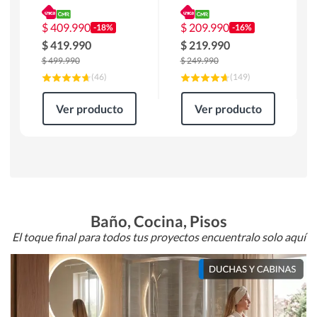
180 x 90 x 76 cm
Atlanta 91x101x94
Café
cm Negro
$
409.990
$
209.990
-18%
-16%
$
419.990
$
219.990
$
499.990
$
249.990
(
46
)
(
149
)
Ver producto
Ver producto
Baño, Cocina, Pisos
El toque final para todos tus proyectos encuentralo solo aquí