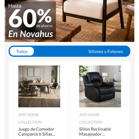
Todos
Sillones y Futones
Juegos de Comedor
Lamparas
Closets
Escritorios y Sillas PC
Racks y Muebles TV
Alfombras
JUST HOME
JUST HOME
COLLECTION
COLLECTION
Juego de Comedor
Sillón Reclinable
Campania 6 Sillas
Masajeador
Mesa Rectangular
Calentador 1 cuerpo