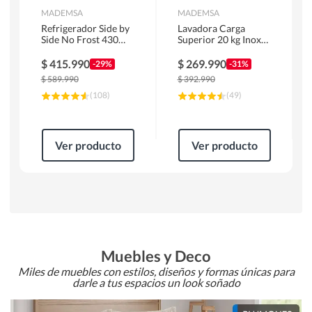
MADEMSA
MADEMSA
Refrigerador Side by
Lavadora Carga
Side No Frost 430
Superior 20 kg Inox
Litros Negro
MDWMT20S
MAS430B
$
415.990
$
269.990
-29%
-31%
$
589.990
$
392.990
(
108
)
(
49
)
Ver producto
Ver producto
Muebles y Deco
Miles de muebles con estilos, diseños y formas únicas para
darle a tus espacios un look soñado