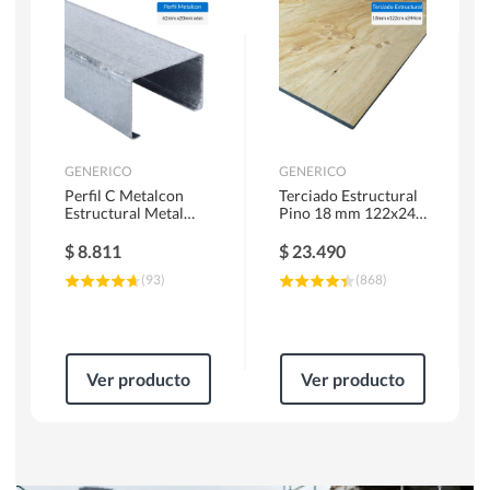
Herramientas Manuales
Sierras Circulares
GENERICO
GENERICO
Perfil C Metalcon
Terciado Estructural
Estructural Metal
Pino 18 mm 122x244
62x20x0.85 mm 6 m
cm
$
8.811
$
23.490
(
93
)
(
868
)
Ver producto
Ver producto