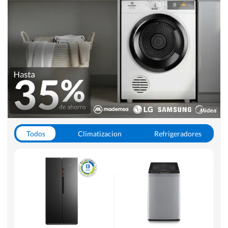
Todos
Climatizacion
Refrigeradores
Lavado y Secado
Cocinas
Aspiradoras
Hornos y Microondas
Otros