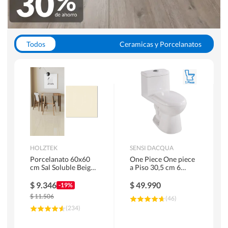
Todos
Ceramicas y Porcelanatos
Calefont y Termos
Pisos Vinilicos
WC y Sanitarios
Pisos Flotantes y Laminados
Pinturas
Duchas y Mamparas
HOLZTEK
SENSI DACQUA
Porcelanato 60x60
One Piece One piece
cm Sal Soluble Beige
a Piso 30,5 cm 6
1.44 m2
Litros Riva Blanco
$
9.346
$
49.990
-19%
$
11.506
(
46
)
(
234
)