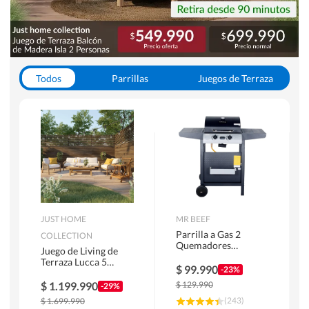
Todos
Parrillas
Juegos de Terraza
Toldos
JUST HOME
MR BEEF
Parrilla a Gas 2
COLLECTION
Quemadores
Juego de Living de
Bandejas Laterales
Terraza Lucca 5
$
99.990
-23%
Personas Natural
$
1.199.990
$
129.990
-29%
(
243
)
$
1.699.990