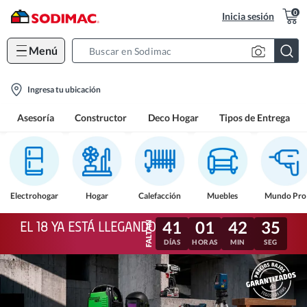
0
Inicia sesión
Menú
Search
Bar
location-
Ingresa tu ubicación
icon
Asesoría
Constructor
Deco Hogar
Tipos de Entrega
Electrohogar
Hogar
Calefacción
Muebles
Mundo Pro
41
01
42
32
EL 18 YA ESTÁ LLEGANDO
DÍAS
HORAS
MIN
SEG