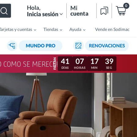
0
Hola
,
Mi
cuenta
Inicia sesión
Tarjetas y cuentas
Tiendas
Ayuda
Vende en Sodimac
41
07
17
36
LO COMO SE MERECE!
DÍAS
HORAS
MIN
SEG