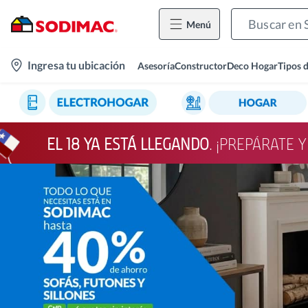
Menú
location-
Ingresa tu ubicación
Asesoría
Constructor
Deco Hogar
Tipos 
icon
EL 18 YA ESTÁ LLEGANDO
. ¡PREPÁRATE 