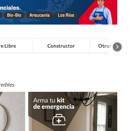
re Libre
Constructor
Otras Categor
eíbles.