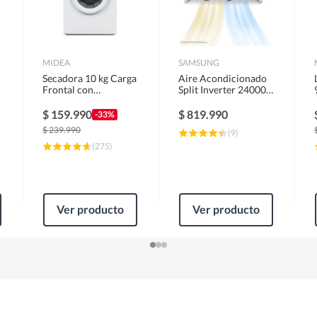
MIDEA
SAMSUNG
Secadora 10 kg Carga
Aire Acondicionado
Frontal con
Split Inverter 24000
Evacuación Blanco
BTU
MD100A100/W2
$
159.990
$
819.990
-33%
$
239.990
(
9
)
(
275
)
Ver producto
Ver producto