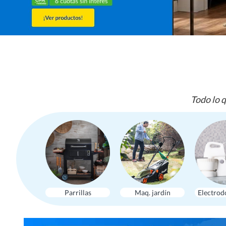
Todo lo q
Parrillas
Maq. jardín
Electrod