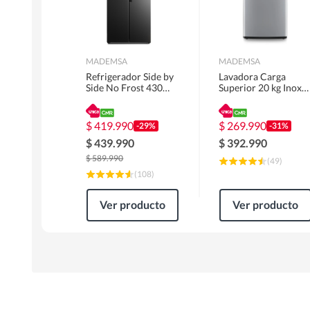
MADEMSA
MADEMSA
Refrigerador Side by
Lavadora Carga
Side No Frost 430
Superior 20 kg Inox
Litros Negro
MDWMT20S
MAS430B
$
419.990
$
269.990
-29%
-31%
$
439.990
$
392.990
$
589.990
(
49
)
(
108
)
Ver producto
Ver producto