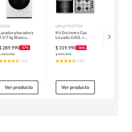
MIDEA
URSUS TROTTER
MIDEA
Lavadora/secadora
Kit Encimera Gas
Lavadora 
9.5/7 kg Blanco
Licuado G4GL +
Superior 1
MLSF-095B/W
Campana 60cm Inox
MLS-155G
1 Motor FF60IN +
$
289.990
$
319.990
-37%
-36%
Horno EPC4NIG
$
239.99
$
459.990
$
499.990
$
249.99
(
112
)
(
138
)
$
309.990
Ver producto
Ver producto
Ver pr