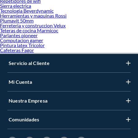
Repetidores de wifi
Sierra electrica
Tecnologia Beyerdynamic
Herramientas y maquinas Rossi
Plumavit 50mm
Ferreteria y construccion Velux
Teteras de cocina Marmicoc
Parlantes pioneer
Computacion gamer
Pintura latex Tricolor
Cafeteras Fagor
Servicio al Cliente
Mi Cuenta
Nuestra Empresa
Comunidades