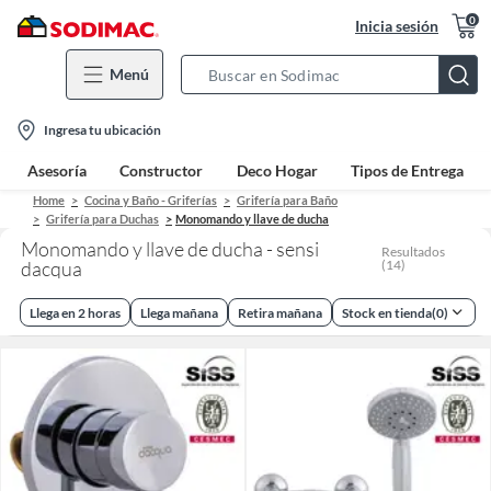
0
Inicia sesión
Menú
Search
Bar
location-
Ingresa tu ubicación
icon
Asesoría
Constructor
Deco Hogar
Tipos de Entrega
Home
Cocina y Baño - Griferías
Grifería para Baño
Grifería para Duchas
Monomando y llave de ducha
Monomando y llave de ducha - sensi
Resultados
dacqua
(
14
)
Llega en 2 horas
Llega mañana
Retira mañana
Stock en tienda
(
0
)