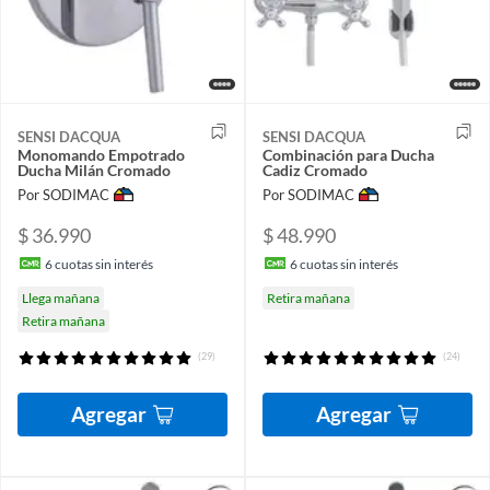
SENSI DACQUA
SENSI DACQUA
Monomando Empotrado
Combinación para Ducha
Ducha Milán Cromado
Cadiz Cromado
Por SODIMAC
Por SODIMAC
$ 36.990
$ 48.990
6
cuotas sin interés
6
cuotas sin interés
Llega mañana
Retira mañana
Retira mañana
(29)
(24)
Agregar
Agregar