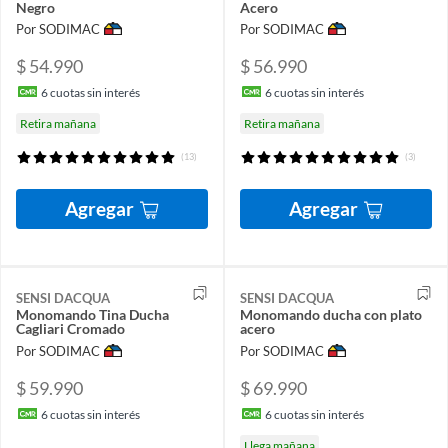
Negro
Acero
Por SODIMAC
Por SODIMAC
$ 54.990
$ 56.990
6
cuotas sin interés
6
cuotas sin interés
Retira mañana
Retira mañana
(13)
(3)
Agregar
Agregar
SENSI DACQUA
SENSI DACQUA
Monomando Tina Ducha
Monomando ducha con plato
Cagliari Cromado
acero
Por SODIMAC
Por SODIMAC
$ 59.990
$ 69.990
6
cuotas sin interés
6
cuotas sin interés
Llega mañana