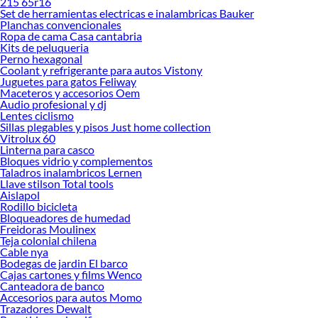
215 65r16
tus ideas realidad. ¡Visítanos y encuentra todo lo que tenemos para ofrecerte en
Set de herramientas electricas e inalambricas Bauker
Monomando y llave de ducha!
Planchas convencionales
Ropa de cama Casa cantabria
Explora la variedad de productos de Monomando y llave de ducha en
Kits de peluqueria
Sodimac
Perno hexagonal
Coolant y refrigerante para autos Vistony
Herramientas, materiales y accesorios de calidad para tus proyectos y
Juguetes para gatos Feliway
renovación de espacios. ¡Visítanos y descubre todo lo que tenemos para
Maceteros y accesorios Oem
ofrecerte!
Audio profesional y dj
Lentes ciclismo
Encuentra una amplia variedad de productos de Monomando y llave de ducha
Sillas plegables y pisos Just home collection
en Sodimac. Encuentra todo lo necesario para tus proyectos de renovación y
Vitrolux 60
Linterna para casco
decoración. ¡Visítanos y haz tus ideas realidad!
Bloques vidrio y complementos
Taladros inalambricos Lernen
Llave stilson Total tools
Aislapol
Rodillo bicicleta
Bloqueadores de humedad
Freidoras Moulinex
Teja colonial chilena
Cable nya
Bodegas de jardin El barco
Cajas cartones y films Wenco
Canteadora de banco
Accesorios para autos Momo
Trazadores Dewalt