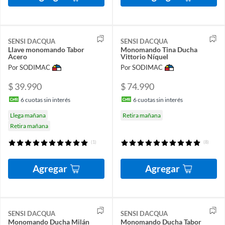
SENSI DACQUA
SENSI DACQUA
Llave monomando Tabor
Monomando Tina Ducha
Acero
Vittorio Níquel
Por SODIMAC
Por SODIMAC
$ 39.990
$ 74.990
6
cuotas sin interés
6
cuotas sin interés
Llega mañana
Retira mañana
Retira mañana
(1)
(8)
Agregar
Agregar
SENSI DACQUA
SENSI DACQUA
Monomando Ducha Milán
Monomando Ducha Tabor