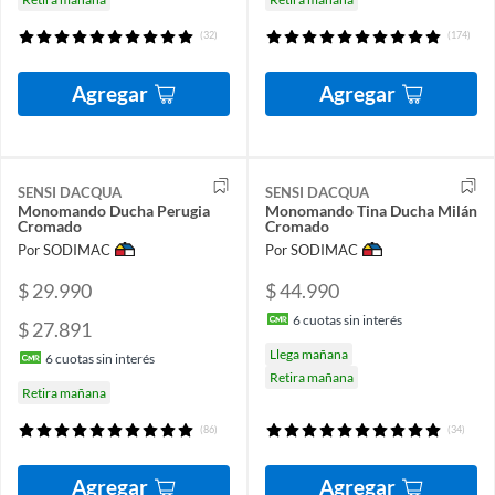
(32)
(174)
Agregar
Agregar
SENSI DACQUA
SENSI DACQUA
Monomando Ducha Perugia
Monomando Tina Ducha Milán
Cromado
Cromado
Por SODIMAC
Por SODIMAC
$ 29.990
$ 44.990
6
cuotas sin interés
$ 27.891
Llega mañana
6
cuotas sin interés
Retira mañana
Retira mañana
(86)
(34)
Agregar
Agregar