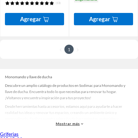
(13)
Agregar
Agregar
1
Monomando y llave de ducha
Descubre un amplio catálogo de productos en Sodimac para Monomando y
llave de ducha. Encuentra todo lo que necesitas para renovar tu hogar.
¡Visítanos y encuentra inspiración para tus proyectos!
Desde herramientas hasta accesorios, estamos aquí para ayudarte a hacer
realidad tus ideas y renovar tus espacios, creando un ambiente único y
personalizado. Explora nuestra selección de herramientas, materiales y
Mostrar más
accesorios de calidad que te ayudarán a crear un espacio más tú.
Griferias
Desde remodelaciones hasta proyectos de decoración, estamos aquí para hacer